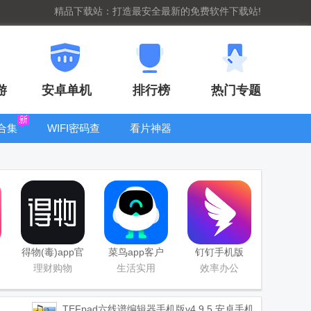
精品下载站：打造最安全最新的免费软件下载站!
游
安卓单机
排行榜
热门专题
合集
WIFI密码查
看片神器
看器
bt手游盒子大
全
得物(毒)app官
菜鸟app客户
钉钉手机版
方版
端
app
理财购物
生活实用
效率办公
TEFpad六线谱编辑器手机版
v4.9.5 安卓手机