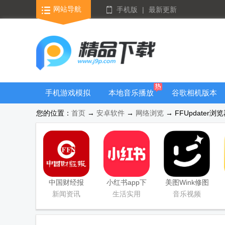
网站导航
手机版
|
最新更新
手机游戏模拟
本地音乐播放
谷歌相机版本
器安卓版合集
器
大全
您的位置：
首页
→
安卓软件
→
网络浏览
→ FFUpdater浏览
中国财经报
小红书app下
美图Wink修图
app
载安装
软件官方版
新闻资讯
生活实用
音乐视频