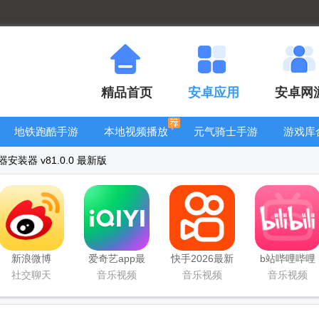
精品首页
安卓应用
安卓网
地铁跑酷手游
本地视频播放
元气骑士手游
游戏库
大全
器
大全
器安装器 v81.0.0 最新版
新浪微博
爱奇艺app最
快手2026最新
b站哔哩哔哩
Weibo手机版
新客户端
版官方正版
app手机版
社交聊天
音乐视频
音乐视频
音乐视频