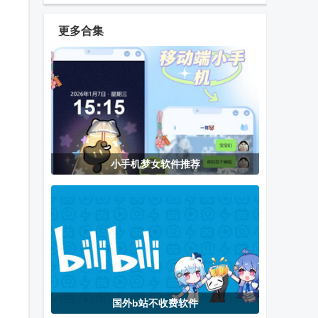
Chrome手机
官方正版app
安卓版正式版
最新版
更多合集
谷歌
iceraven浏览
i酷浏览器apk
Chromium浏
器官方版
官方版
览器官方版
微信手表版可
tv盒子软件最
QQ32位版本
小手机梦女软件推荐
打字版
新版2026
下载官方版
囧次元
APP生成器工
红果免费漫剧
app2026正版
具免费版
去更新版
国外b站不收费软件
炉石团子记牌
多看阅读器正
APatch root工