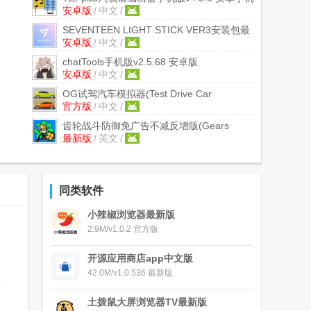
安卓版
/
中文
/
版
SEVENTEEN LIGHT STICK VER3安装包最
安卓版
/
中文
/
新版本
v1.11 安卓版
chatTools手机版
v2.5.68 安卓版
安卓版
/
中文
/
OG试驾汽车模拟器(Test Drive Car
官方版
/
中文
/
Vesta&VestaSW)
v2.4 官方直装完整版
齿轮战斗防御免广告不减反增版(Gears
最新版
/
英文
/
Battle Defense)
v1.12 最新版
同类软件
小辣椒浏览器最新版
2.9M/v1.0.2 官方版
开源应用商店app中文版
42.0M/v1.0.536 最新版
狐
土拨鼠大屏浏览器TV最新版