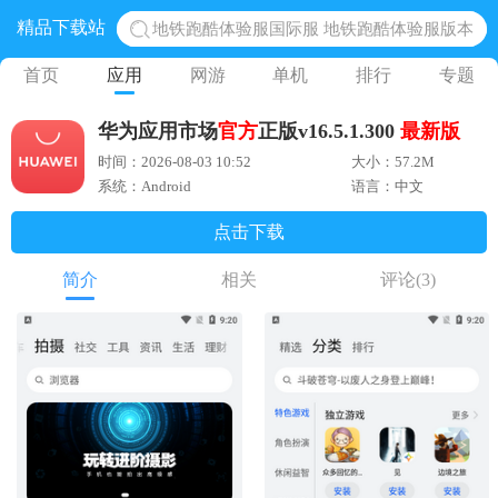
精品下载站
地铁跑酷体验服国际服 地铁跑酷体验服版本
网易光遇手游正版 点亮星空共庆周年
首页
应用
网游
单机
排行
专题
黎明觉醒生机腾讯正版 黎明觉醒生机国际服
华为应用市场
官方
正版v16.5.1.300
最新版
蛋仔派对下载 蛋仔派对体验服
时间：2026-08-03 10:52
大小：57.2M
奥特曼王者传奇 正版奥特曼游戏
系统：Android
语言：中文
点击下载
简介
相关
评论
(3)