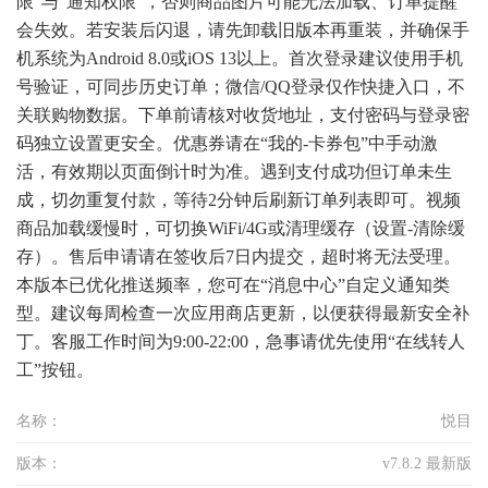
限”与“通知权限”，否则商品图片可能无法加载、订单提醒
会失效。若安装后闪退，请先卸载旧版本再重装，并确保手
机系统为Android 8.0或iOS 13以上。首次登录建议使用手机
号验证，可同步历史订单；微信/QQ登录仅作快捷入口，不
关联购物数据。下单前请核对收货地址，支付密码与登录密
码独立设置更安全。优惠券请在“我的-卡券包”中手动激
活，有效期以页面倒计时为准。遇到支付成功但订单未生
成，切勿重复付款，等待2分钟后刷新订单列表即可。视频
商品加载缓慢时，可切换WiFi/4G或清理缓存（设置-清除缓
存）。售后申请请在签收后7日内提交，超时将无法受理。
本版本已优化推送频率，您可在“消息中心”自定义通知类
型。建议每周检查一次应用商店更新，以便获得最新安全补
丁。客服工作时间为9:00-22:00，急事请优先使用“在线转人
工”按钮。
名称：
悦目
版本：
v7.8.2 最新版