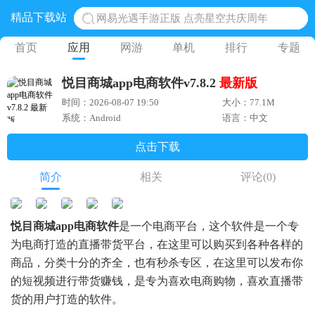
精品下载站
网易光遇手游正版 点亮星空共庆周年
黎明觉醒生机腾讯正版 黎明觉醒生机国际服
首页
应用
网游
单机
排行
专题
蛋仔派对下载 蛋仔派对体验服
悦目商城app电商软件v7.8.2
最新版
奥特曼王者传奇 正版奥特曼游戏
时间：2026-08-07 19:50
大小：77.1M
地铁跑酷体验服国际服 地铁跑酷体验服版本
系统：Android
语言：中文
点击下载
简介
相关
评论
(0)
悦目商城app电商软件
是一个电商平台，这个软件是一个专
为电商打造的直播带货平台，在这里可以购买到各种各样的
商品，分类十分的齐全，也有秒杀专区，在这里可以发布你
的短视频进行带货赚钱，是专为喜欢电商购物，喜欢直播带
货的用户打造的软件。