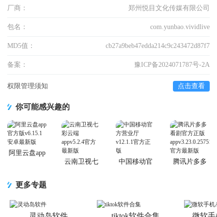
厂商：
郑州悦目文化传媒有限公司
包名：
com.yunbao.vividlive
MD5值：
cb27a9beb47edda214c9c243472d87f7
备案：
豫ICP备2024071787号-2A
权限管理须知
点击查看
你可能感兴趣的
阿里云盘app
官方版
云南卫视七
中国移动官
腾讯片多多
彩云端app
方营业厅
看剧官方正
版app
更多专题
灵动岛软件
tiktok软件合集
微软手