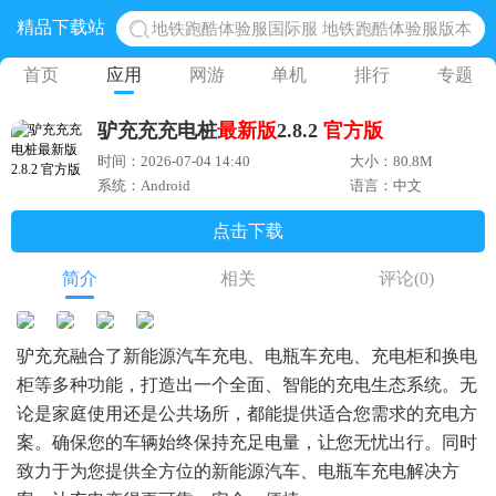
精品下载站
地铁跑酷体验服国际服 地铁跑酷体验服版本
网易光遇手游正版 点亮星空共庆周年
首页
应用
网游
单机
排行
专题
黎明觉醒生机腾讯正版 黎明觉醒生机国际服
驴充充充电桩
最新版
2.8.2
官方版
蛋仔派对下载 蛋仔派对体验服
时间：2026-07-04 14:40
大小：80.8M
奥特曼王者传奇 正版奥特曼游戏
系统：Android
语言：中文
点击下载
简介
相关
评论
(0)
驴充充融合了新能源汽车充电、电瓶车充电、充电柜和换电
柜等多种功能，打造出一个全面、智能的充电生态系统。无
论是家庭使用还是公共场所，都能提供适合您需求的充电方
案。确保您的车辆始终保持充足电量，让您无忧出行。同时
致力于为您提供全方位的新能源汽车、电瓶车充电解决方