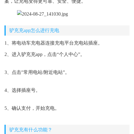
案，让充电变得更可靠、安全、便捷。
驴充充app怎么进行充电
1、将电动车充电器连接充电平台充电站插座。
2、进入驴充充app，点击“个人中心”。
3、点击"常用电站/附近电站”。
4、选择插座号。
5、确认支付，开始充电。
驴充充有什么功能？