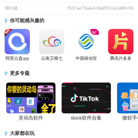
MD5值：
955f5ae736a6e5c66df0514a1d68b7d6
你可能感兴趣的
阿里云盘app
云南卫视七
中国移动官
腾讯片多多
官方版
彩云端app
方营业厅
看剧官方正
版app
更多专题
灵动岛软件
tiktok软件合集
微软手
大家都在玩