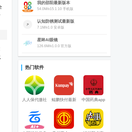
我的邵阳最新版本
全
54.0M/v15.1.10 手机版
务
认知防锈测试最新版
7.1M/v1.0 安卓版
星眸AI眼镜
126.6M/v1.0.0 官方版
荐
试
迭
热门软件
人人保代缴社
鲲鹏快付最新
中国药典app
保
客户端