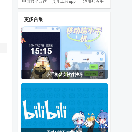
中国移动云盘
贵州工会app
泸州那点事
官方版
官方版
app官方版
更多合集
数英网客户端
指尖水务官方
全国村镇建设
下载
管理平台
小鹿视频纯净
澎湃工具箱
幸福年年影视
小手机梦女软件推荐
版
app官方正版
仓
最新版本
影视仓V3客户
高德地图auto
码点影仓app
端
版车机地图
官方版