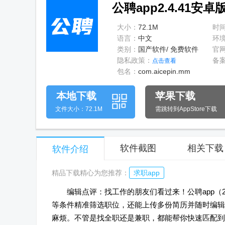
公聘app2.4.41安卓
大小：
72.1M
时
语言：
中文
环
类别：
国产软件/ 免费软件
官
隐私政策：
备
点击查看
包名：
com.aicepin.mm
本地下载
苹果下载
文件大小：72.1M
需跳转到AppStore下载
软件截图
相关下载
软件介绍
精品下载精心为您推荐：
求职app
编辑点评：找工作的朋友们看过来！公聘app（
等条件精准筛选职位，还能上传多份简历并随时编辑
麻烦。不管是找全职还是兼职，都能帮你快速匹配到