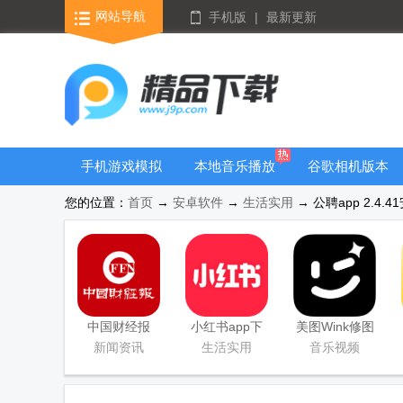
网站导航
手机版
|
最新更新
手机游戏模拟
本地音乐播放
谷歌相机版本
器安卓版合集
器
大全
您的位置：
首页
→
安卓软件
→
生活实用
→ 公聘app 2.4.
中国财经报
小红书app下
美图Wink修图
app
载安装
软件官方版
新闻资讯
生活实用
音乐视频