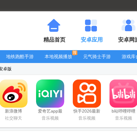
精品首页
安卓应用
安卓网
地铁跑酷手游
本地视频播放
元气骑士手游
游戏库
大全
器
大全
41安卓版
新浪微博
爱奇艺app最
快手2026最新
b站哔哩哔哩
Weibo手机版
新客户端
版官方正版
app手机版
社交聊天
音乐视频
音乐视频
音乐视频