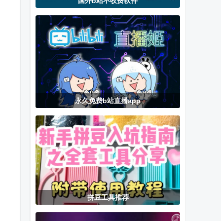
国外b站不收费软件
剧迷TV电视版
电视机顶盒
幽兰4kTV版
ADB调试软件
(LM Ultimate)
永久免费b站直播app
拼豆工具推荐