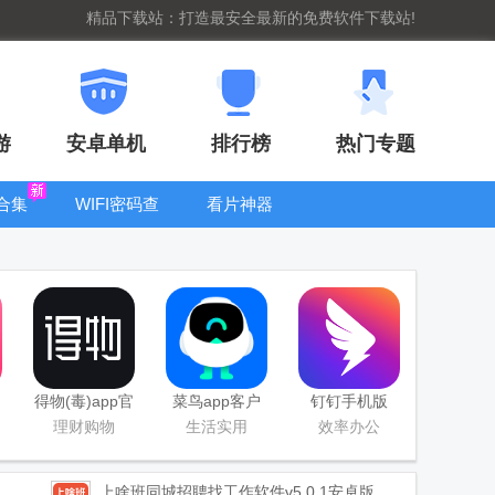
精品下载站：打造最安全最新的免费软件下载站!
游
安卓单机
排行榜
热门专题
合集
WIFI密码查
看片神器
看器
bt手游盒子大
全
得物(毒)app官
菜鸟app客户
钉钉手机版
方版
端
app
理财购物
生活实用
效率办公
上啥班同城招聘找工作软件
v5.0.1安卓版