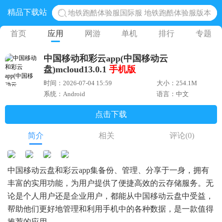
精品下载站
地铁跑酷体验服国际服 地铁跑酷体验服版本
网易光遇手游正版 点亮星空共庆周年
首页
应用
网游
单机
排行
专题
黎明觉醒生机腾讯正版 黎明觉醒生机国际服
中国移动和彩云app(中国移动云
蛋仔派对下载 蛋仔派对体验服
盘)mcloud13.0.1
手机版
奥特曼王者传奇 正版奥特曼游戏
时间：2026-07-04 15:59
大小：254.1M
系统：Android
语言：中文
点击下载
简介
相关
评论
(0)
中国移动云盘和彩云app集备份、管理、分享于一身，拥有
丰富的实用功能，为用户提供了便捷高效的云存储服务。无
论是个人用户还是企业用户，都能从中国移动云盘中受益，
帮助他们更好地管理和利用手机中的各种数据，是一款值得
推荐的应用。