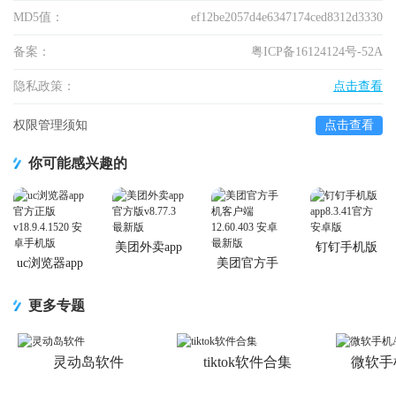
MD5值：
ef12be2057d4e6347174ced8312d3330
备案：
粤ICP备16124124号-52A
隐私政策：
点击查看
权限管理须知
点击查看
你可能感兴趣的
美团外卖app
钉钉手机版
官方版
app
uc浏览器app
美团官方手
官方正版
机客户端
更多专题
灵动岛软件
tiktok软件合集
微软手