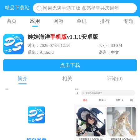
精品下载站
网易光遇手游正版 点亮星空共庆周年
黎明觉醒生机腾讯正版 黎明觉醒生机国际服
首页
应用
网游
单机
排行
专题
蛋仔派对下载 蛋仔派对体验服
娃娃海洋
手机版
v1.1.1安卓版
奥特曼王者传奇 正版奥特曼游戏
时间：2026-07-06 12:50
大小：33.8M
地铁跑酷体验服国际服 地铁跑酷体验服版本
系统：Android
语言：中文
点击下载
简介
相关
评论
(0)