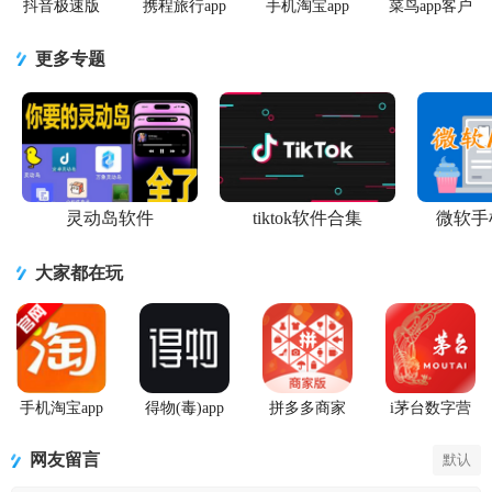
抖音极速版
携程旅行app
手机淘宝app
菜鸟app客户
app正版
手机版
客户端
端
更多专题
灵动岛软件
tiktok软件合集
微软手
大家都在玩
手机淘宝app
得物(毒)app
拼多多商家
i茅台数字营
客户端
官方版
版手机客户
销APP正版
端最新版
网友留言
默认