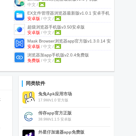
中文
/
EX文件管理器浏览器最新版
v1.0.1 安卓手机
安卓版
/
中文
/
版
超级浏览器手机版
v3.50安卓版
安卓版
/
中文
/
Mask Browser浏览器app官方版
v1.3.0.14 安
安卓版
/
中文
/
卓手机版
浏览器加app手机版
v2.0.4免费版
免费版
/
中文
/
同类软件
兔兔Apk应用市场
事
17.9M/v1.0 官方版
传存app官方正版
38.9M/v1.1.5 安卓版
供
外星仔加速器app免费版