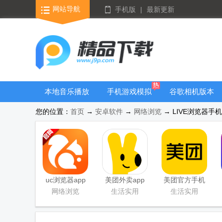
网站导航
手机版
|
最新更新
本地音乐播放
手机游戏模拟
谷歌相机版本
器
器安卓版合集
大全
您的位置：
首页
→
安卓软件
→
网络浏览
→ LIVE浏览器手机
uc浏览器app
美团外卖app
美团官方手机
官方正版
官方版
客户端
网络浏览
生活实用
生活实用