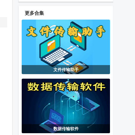
Chrome手机
官方正版app
安卓版正式版
最新版
更多合集
谷歌
iceraven浏览
i酷浏览器apk
Chromium浏
器官方版
官方版
览器官方版
搜狗输入法TV
安卓车机自启
抖音搜索app
文件传输助手
版
动器(My
官方最新版
Application)
飞鸟新版听书
微软语音引擎
中国移动官方
无广告版
(TTS Server)
营业厅
数据传输软件
创客匠人学员
CHZZK软件
蛋蛋分享库