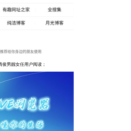
情俊男靓女任用户阅读；