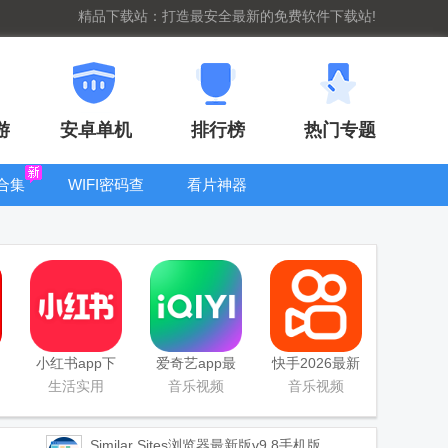
精品下载站：打造最安全最新的免费软件下载站!
游
安卓单机
排行榜
热门专题
合集
WIFI密码查
看片神器
看器
bt手游盒子大
全
小红书app下
爱奇艺app最
快手2026最新
载安装
新客户端
版官方正版
生活实用
音乐视频
音乐视频
Similar Sites浏览器最新版
v9.8手机版