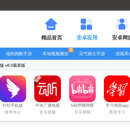
精品首页
安卓应用
安卓网
地铁跑酷手游
本地视频播放
元气骑士手游
游戏库
大全
器
大全
版 v8.0最新版
钉钉手机版
中央广播电视
b站哔哩哔哩
学习强国app
app
总台云听app
app手机版
手机版
效率办公
音乐视频
音乐视频
教育学习
正版