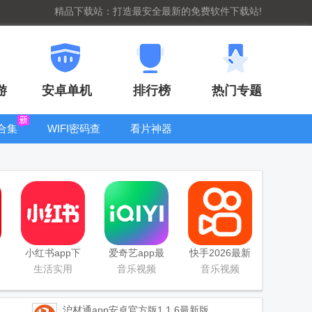
精品下载站：打造最安全最新的免费软件下载站!
游
安卓单机
排行榜
热门专题
合集
WIFI密码查
看片神器
看器
bt手游盒子大
全
小红书app下
爱奇艺app最
快手2026最新
载安装
新客户端
版官方正版
生活实用
音乐视频
音乐视频
沪材通app安卓官方版
1.1.6最新版