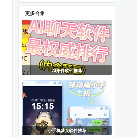
最新官方正版
手机客户端最
客户端
新版
更多合集
潮玩宇宙app
tradingview国
MT4官方正版
官方正版
际版
平台
懂鸟全球鸟类
WiFi钥匙精简
谷歌相机精简
AI陪伴软件推荐
识别
版
版大神修改版
(MkCleanerLite)
百度网盘精简
恋语AI聊天
月光宝盒
版app
(LianYu)
MBox内置版
电视版
小手机梦女软件推荐
wowwoo哇呜
莲花LIANHUA
Car Scanner