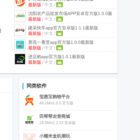
最新版
/
中文
/
沈阳农产品批发市场APP安卓官方版
1.0.0最
最新版
/
中文
/
新版
建采快车app官方安卓版
1.1.1最新版
司
最新版
/
中文
/
赛高一番赏app官方版
1.0.0最新版
最新版
/
中文
/
进店购app官方版
1.0.1最新版
最新版
/
中文
/
同类软件
玺惠宝购物平台
46.1M/v1.0.5 官方版
，
田帮帮农资商城
28.8M/v1.2.23 安卓版
小糯米盒机潮玩