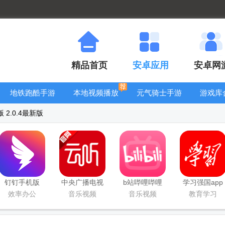
精品首页
安卓应用
安卓网
地铁跑酷手游
本地视频播放
元气骑士手游
游戏库
大全
器
大全
 2.0.4最新版
钉钉手机版
中央广播电视
b站哔哩哔哩
学习强国app
app
总台云听app
app手机版
手机版
效率办公
音乐视频
音乐视频
教育学习
正版