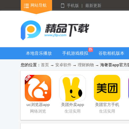
网站导航
手机版
|
最新更新
本地音乐播放
手机游戏模拟
谷歌相机版本
器
器安卓版合集
大全
您的位置：
首页
→
安卓软件
→
理财购物
→ 海奢荟app官方版
uc浏览器app
美团外卖app
美团官方手机
官方正版
官方版
客户端
网络浏览
生活实用
生活实用