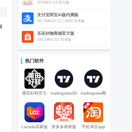
35.6M/v1.0.0 官方版
支付宝阿宝AI版内测版
167.0M/v12.12.1.8000 安卓版
据
乐呈好物商城官方版
192.1M/v1.0.2 安卓版
、
热门软件
莆田好鞋官方
tradingview2025
tradingview网
app
中文版
页版
Lazada买家版
拼多多商家版
手机淘宝app