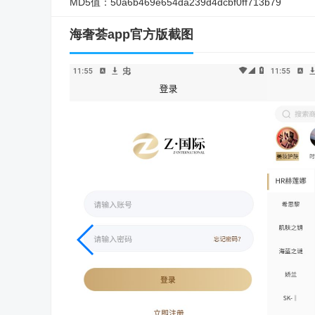
MD5值：
50a6b469e654da239d4dcbf0ff713b79
海奢荟app官方版截图