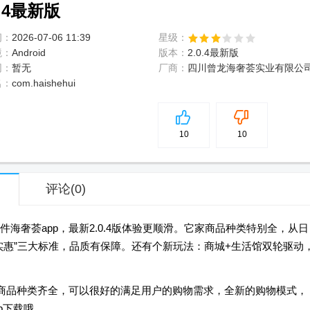
.4最新版
间：
2026-07-06 11:39
星级：
境：
Android
版本：
2.0.4最新版
网：
暂无
厂商：
四川曾龙海奢荟实业有限公
名：
com.haishehui
5
分
10
10
评论
(0)
海奢荟app，最新2.0.4版体验更顺滑。它家商品种类特别全，从日
实惠”三大标准，品质有保障。还有个新玩法：商城+生活馆双轮驱动
的商品种类齐全，可以很好的满足用户的购物需求，全新的购物模式，
p下载哦。