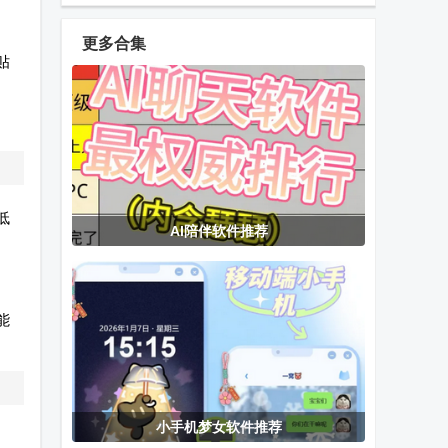
藏品app
通app官方版
藏品官方版
更多合集
贴
云贸数字app
羲州数藏app
赞友商城app
安卓版
官方版
懂鸟全球鸟类
WiFi钥匙精简
谷歌相机精简
低
AI陪伴软件推荐
识别
版
版大神修改版
(MkCleanerLite)
能
百度网盘精简
恋语AI聊天
月光宝盒
版app
(LianYu)
MBox内置版
电视版
小手机梦女软件推荐
wowwoo哇呜
莲花LIANHUA
Car Scanner