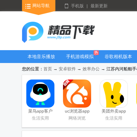
网站导航
手机版
|
最新更新
本地音乐播放
手机游戏模拟
谷歌相机版本
器
器安卓版合集
大全
您的位置：
首页
→
安卓软件
→
效率办公
→ 江苏内河船舶手机
菜鸟app客户
uc浏览器app
美团外卖app
端
官方正版
官方版
生活实用
网络浏览
生活实用