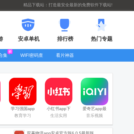
精品下载站：打造最安全最新的免费软件下载站!
游
安卓单机
排行榜
热门专题
合集
WIFI密码查
看片神器
看器
bt手游盒子大
全
学习强国app
小红书app下
爱奇艺app最
手机版
载安装
新客户端
教育学习
生活实用
音乐视频
双赢物流app安卓官方版
6.0.5最新版