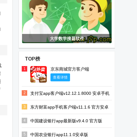
问
，
和
大学数学搜题软件
TOP榜
载
1
京东商城官方客户端
禁
查看详情
服
请
2
支付宝app客户端v12.12.1.8000 安卓手机
版
3
东方财富app手机客户端v11.1.6 官方安卓
版
4
中国建设银行app最新版v9.4.0 官方版
5
中国农业银行app11.1.0安卓版