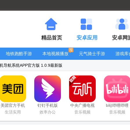
精品首页
安卓应用
安卓网
地铁跑酷手游
本地视频播放
元气骑士手游
游戏库
大全
器
大全
导航系统APP官方版 1.0.9最新版
美团官方手机
钉钉手机版
中央广播电视
b站哔哩哔哩
客户端
app
总台云听app
app手机版
生活实用
效率办公
音乐视频
音乐视频
正版