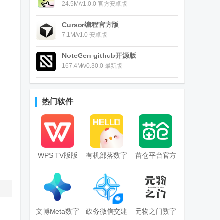
24.5M/v1.0.0 官方安卓版
Cursor编程官方版
7.1M/v1.0 安卓版
NoteGen github开源版
167.4M/v0.30.0 最新版
热门软件
WPS TV版版
有机部落数字
苗仓平台官方
精简版
藏品app安卓
版
版
文博Meta数字
政务微信交建
元物之门数字