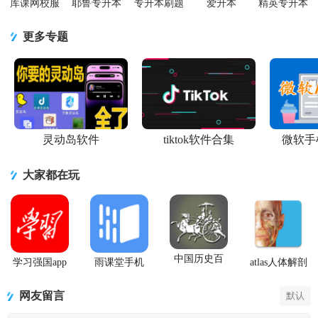
库课网校服
耶鲁专升本
专升本刷题
爱升本
精英专升本
务平台7.3.7
培训平台
宝app4.2.1
V1.0.8安卓
app手机版
官方手机版
6.0.7.0 手机
最新版
最新版
1.7.0最新版
更多专题
版
灵动岛软件
tiktok软件合集
微软手
大家都在玩
中国历史百
学习强国app
雨课堂手机
atlas人体解剖
科全书安卓
手机版
app
2026安卓免
最新版
费版
网友留言
默认