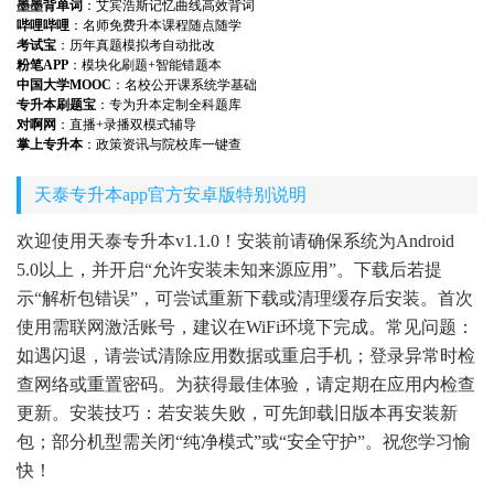
墨墨背单词
：艾宾浩斯记忆曲线高效背词
哔哩哔哩
：名师免费升本课程随点随学
考试宝
：历年真题模拟考自动批改
粉笔APP
：模块化刷题+智能错题本
中国大学MOOC
：名校公开课系统学基础
专升本刷题宝
：专为升本定制全科题库
对啊网
：直播+录播双模式辅导
掌上专升本
：政策资讯与院校库一键查
天泰专升本app官方安卓版特别说明
欢迎使用天泰专升本v1.1.0！安装前请确保系统为Android
5.0以上，并开启“允许安装未知来源应用”。下载后若提
示“解析包错误”，可尝试重新下载或清理缓存后安装。首次
使用需联网激活账号，建议在WiFi环境下完成。常见问题：
如遇闪退，请尝试清除应用数据或重启手机；登录异常时检
查网络或重置密码。为获得最佳体验，请定期在应用内检查
更新。安装技巧：若安装失败，可先卸载旧版本再安装新
包；部分机型需关闭“纯净模式”或“安全守护”。祝您学习愉
快！