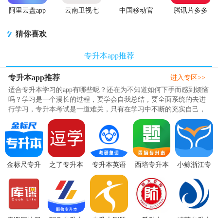
阿里云盘app
云南卫视七
中国移动官
腾讯片多多
官方版
彩云端app
方营业厅
看剧官方正
版app
猜你喜欢
专升本app推荐
专升本app推荐
进入专区>>
适合专升本学习的app有哪些呢？还在为不知道如何下手而感到烦恼
吗？学习是一个漫长的过程，要学会自我总结，要全面系统的去进
行学习，专升本考试是一道难关，只有在学习中不断的充实自己，
才能在考试的过程中轻松的应..
金标尺专升
之了专升本
专升本英语
西培专升本
小鲸浙江专
本v3.0.0.1手
教育软件
单词app1.1.0
题库app1.0.1
升本软件
机最新版
3.1.3 最新版
最新版
最新版
1.0.0 安卓最
新版