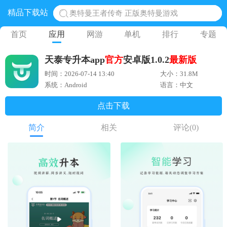
精品下载站
奥特曼王者传奇 正版奥特曼游戏
地铁跑酷体验服国际服 地铁跑酷体验服版本
首页
应用
网游
单机
排行
专题
网易光遇手游正版 点亮星空共庆周年
天泰专升本app
官方
安卓版1.0.2
最新版
黎明觉醒生机腾讯正版 黎明觉醒生机国际服
时间：2026-07-14 13:40
大小：31.8M
蛋仔派对下载 蛋仔派对体验服
系统：Android
语言：中文
点击下载
简介
相关
评论
(0)