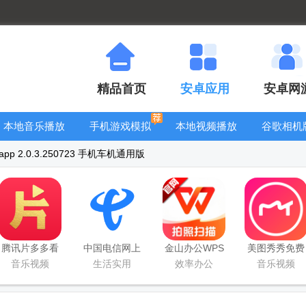
精品首页
安卓应用
安卓网
本地音乐播放
手机游戏模拟
本地视频播放
谷歌相机
器
器安卓版合集
器
大全
 2.0.3.250723 手机车机通用版
腾讯片多多看
中国电信网上
金山办公WPS
美图秀秀免费
剧官方正版
营业厅
Office手机官
无限制vip版
音乐视频
生活实用
效率办公
音乐视频
app
方最新版