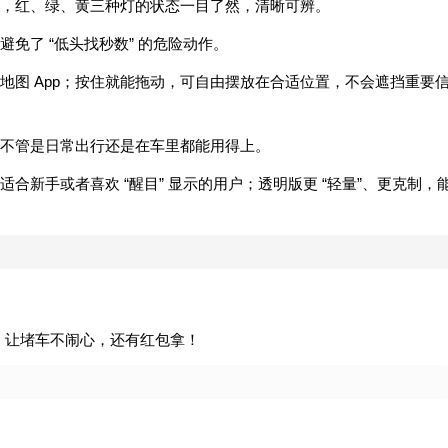
，红、绿、黄三种灯的状态一目了然，清晰可辨。
免了 “低头找秒数” 的危险动作。
地图 App；按住就能拖动，可自由摆放在合适位置，不会遮挡重要
不管是日常出行还是在车里都能用得上。
合新手或者喜欢 “醒目” 显示的用户；透明版更 “轻量”、更克制，
”，让堵车不闹心，还有红包拿！