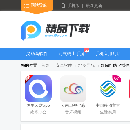
网站导航
手机版
|
最新更新
灵动岛软件
元气骑士手游
手机应用商店
大全
您的位置：
首页
→
安卓软件
→
地图导航
→ 红绿灯路况插件app
阿里云盘app
云南卫视七彩
中国移动官方
官方版
云端app
营业厅
效率办公
音乐视频
生活实用