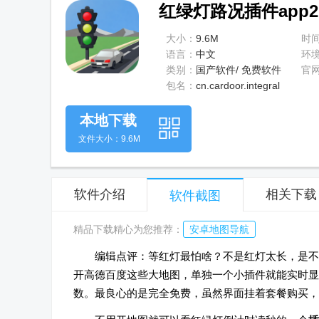
红绿灯路况插件app2.
大小：
9.6M
时
语言：
中文
环
类别：
国产软件/ 免费软件
官
包名：
cn.cardoor.integral
本地下载
文件大小：9.6M
软件介绍
相关下载
软件截图
精品下载精心为您推荐：
安卓地图导航
编辑点评：等红灯最怕啥？不是红灯太长，是不
开高德百度这些大地图，单独一个小插件就能实时显
数。最良心的是完全免费，虽然界面挂着套餐购买，