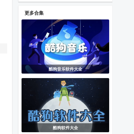
手机版
app手机版
2026纯净精简
版
更多合集
百度CarLife车
高德地图auto
光州智慧停车
载提取版
版车机地图
手机客户端
水滴轻桌面电
雹app冻结应
CellularPro网
酷狗音乐软件大全
视版
用软件
络频段锁定器
汽水音乐车机
画质MxPro终
小薇出行车机
版
极版安装
系统
酷狗软件大全
苹果风格车机
MoePal下载助
快快查汉语字