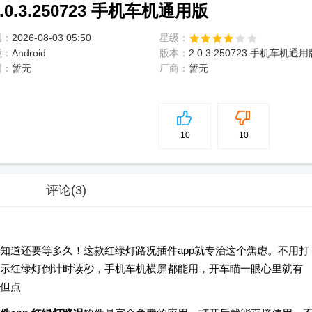
0.3.250723 手机车机通用版
间：
2026-08-03 05:50
星级：
境：
Android
版本：
2.0.3.250723 手机车机通用
网：
暂无
厂商：
暂无
5
分
10
10
评论
(3)
知道还要等多久！这款红绿灯路况插件app就专治这个焦虑。不用打
示红绿灯倒计时读秒，手机车机横屏都能用，开车瞄一眼心里就有
但点