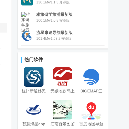
不
130.1M/v1.1.3 开源版
稚旅研学旅游最新版
160.1M/v1.0.8 安卓版
流星摩途导航最新版
101.4M/v1.53.2 安卓版
。
在
许
热门软件
会
杭州新通移民
无锡地铁码上
BIGEMAP三
官方版
行app安卓版
维地图
智慧海星app
江南百景图鉴
百度地图导航