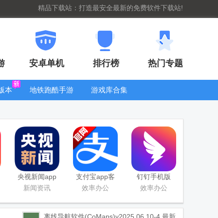
精品下载站：打造最安全最新的免费软件下载站!
游
安卓单机
排行榜
热门专题
版本
地铁跑酷手游
游戏库合集
大全
WIFI密码查
看器
央视新闻app
支付宝app客
钉钉手机版
移动版客户端
户端
app
新闻资讯
效率办公
效率办公
离线导航软件(CoMaps)
v2025.06.10-4 最新