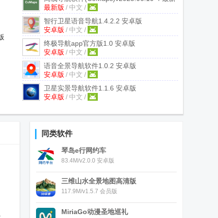
最新版
/
中文
/
版
智行卫星语音导航
1.4.2.2 安卓版
安卓版
/
中文
/
版
终极导航app官方版
1.0 安卓版
安卓版
/
中文
/
语音全景导航软件
1.0.2 安卓版
安卓版
/
中文
/
卫星实景导航软件
1.1.6 安卓版
安卓版
/
中文
/
同类软件
琴岛e行网约车
83.4M/v2.0.0 安卓版
三维山水全景地图高清版
117.9M/v1.5.7 会员版
MiriaGo动漫圣地巡礼