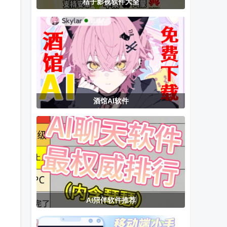
桔子影视软件大全
会员永久版
版
去广告版
酒馆AI软件
AI陪伴软件推荐