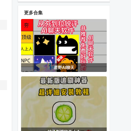
藏品app
通app官方版
藏品官方版
更多合集
云贸数字app
羲州数藏app
赞友商城app
安卓版
官方版
电视家完美版
Meshtastic中
看客app
星野AI聊天
tv最新版
文版离线网格
通信工具
wifi分析工具
斑马HD客户端
青影视app最
(WiFiAnalyzer)
新版
享做笔记软件
Tailscale汉化
芒果TV电视版