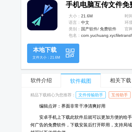
手机电脑互传文件免费版
大小：
21.6M
时
语言：
中文
环
类别：
国产软件/ 免费软件
官
包名：
com.yuchuang.xycfiletransf
本地下载
文件大小：21.6M
软件介绍
相关下载
软件截图
精品下载精心为您推荐：
文件传输助手
互传助手
编辑点评：界面非常干净清爽好用
安卓手机上下载此软件后就可以更加方便的给手
何广告的免费软件，下载安装后打开即用，支持局域网