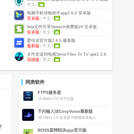
中文
/
电脑手机传输助手app
2.6.0 安卓版
安卓版
/
中文
/
http文件共享Sweech免费版
24 安卓版
安卓版
/
英文
/
爱传送官方版
2.6.5 最新版
最新版
/
中文
/
文件发送到电视Send Files To TV apk
1.3.8
高级版
/
英文
/
手机高级专业版
同类软件
FTPS服务器
16.8M/v1.0.0 官方正版
千问输入法CosyVoice最新版
39.1M/v1.2.0 安卓版 AI智能语音输入
下
BOSS直聘职决app官方版