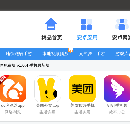
精品首页
安卓应用
安卓网
地铁跑酷手游
本地视频播放
元气骑士手游
游戏库
大全
器
大全
免费版 v1.0.4 手机最新版
uc浏览器app
美团外卖app
美团官方手机
钉钉手机版
官方正版
官方版
客户端
app
网络浏览
生活实用
生活实用
效率办公