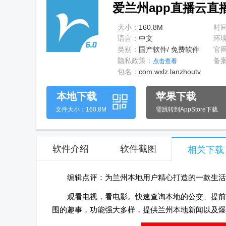
爱兰州app直播云直播V
大小：
160.8M
时
语言：
中文
环
类别：
国产软件/ 免费软件
官
隐私政策：
备
点击查看
包名：
com.wxlz.lanzhoutv
本地下载
苹果下载
文件大小：160.8M
需跳转到AppStore下载
软件介绍
软件截图
相关下载
编辑点评：为兰州本地用户精心打造的一款生活
观看电视，看电影。快速查询本地的公交、提前
围的趣事，功能强大多样，提供兰州本地新闻以及爆