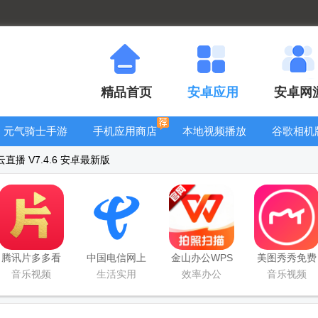
精品首页
安卓应用
安卓网
元气骑士手游
手机应用商店
本地视频播放
谷歌相机
大全
器
大全
直播 V7.4.6 安卓最新版
腾讯片多多看
中国电信网上
金山办公WPS
美图秀秀免费
剧官方正版
营业厅
Office手机官
无限制vip版
音乐视频
生活实用
效率办公
音乐视频
app
方最新版