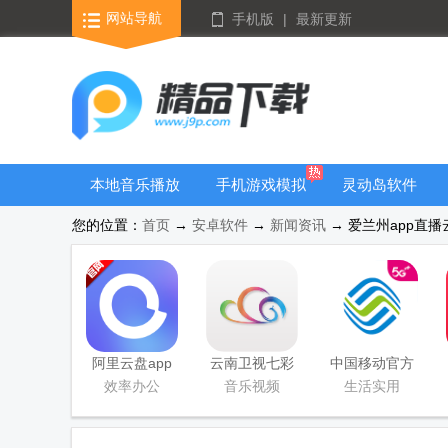
网站导航
手机版
|
最新更新
本地音乐播放
手机游戏模拟
灵动岛软件
器
器安卓版合集
您的位置：
首页
→
安卓软件
→
新闻资讯
→ 爱兰州app直播云
阿里云盘app
云南卫视七彩
中国移动官方
官方版
云端app
营业厅
效率办公
音乐视频
生活实用