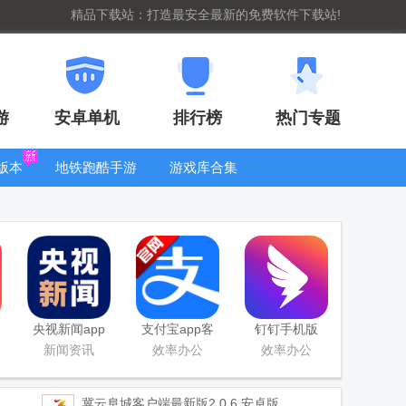
精品下载站：打造最安全最新的免费软件下载站!
游
安卓单机
排行榜
热门专题
版本
地铁跑酷手游
游戏库合集
大全
WIFI密码查
看器
央视新闻app
支付宝app客
钉钉手机版
移动版客户端
户端
app
新闻资讯
效率办公
效率办公
冀云阜城客户端最新版
2.0.6 安卓版