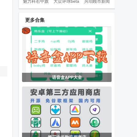
魅力科右中旗
大众评球beta
兴珀顾市新闻
app平台
app官方版
资讯app手机
版
更多合集
大美东丰手机
智慧林西融媒
云上巩义官方
客户端
app安卓版
版
灵虎影视app
EMBY安卓
嗅探大师app
语音盒APP大全
最新版
app免费版
最新版
绿城集团绿小
玄武TV电视版
乘风TV电视版
服app