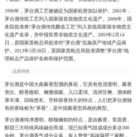
1996年，茅台酒工艺被确定为国家机密加以保护。2001年，
茅台酒传统工艺列入国家级首批物质文化遗产。2006年，国
务院批准将“茅台酒传统酿造工艺”列入首批国家级非物质文
化遗产名录，并申报世界非物质文化遗产。2003年2月14
日，原国家质检总局批准对“茅台酒”实施原产地域产品保
护。2013年3月28日，原国家质检总局批准调整“茅台酒”地
理标志产品保护名称和保护范围。
品质特性
茅台酒是中国大曲酱香型酒的鼻祖，它具有色清透明、酱香
突出、醇香馥郁、幽雅细腻、入口柔绵、清冽甘爽、酒体醇
厚丰满、回味悠长、空杯留香持久的特点，人们把茅台酒独
有的香味称为“茅香”，是中国酱香型风格的典型。
茅台酒液纯净透明、醇馥幽郁的特点，是由酱香、窖底香、
醇甜三大特殊风味融合而成，现已知香气组成成分多达300
余种。茅台酒香气成分众多，有人赞誉“风味隔壁三家醉，