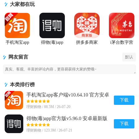
大家都在玩
手机淘宝app
得物(毒)app
拼多多商家
i茅台数字营
客户端
官方版
版手机客户
销APP正版
端最新版
网友留言
默认
本类排行榜
手机淘宝app客户端v10.64.10 官方安卓
版
下载
理财购物 / 88.5M / 26-07-20
得物(毒)app官方版v5.96.0 安卓最新版
下载
理财购物 / 123.3M / 26-07-21