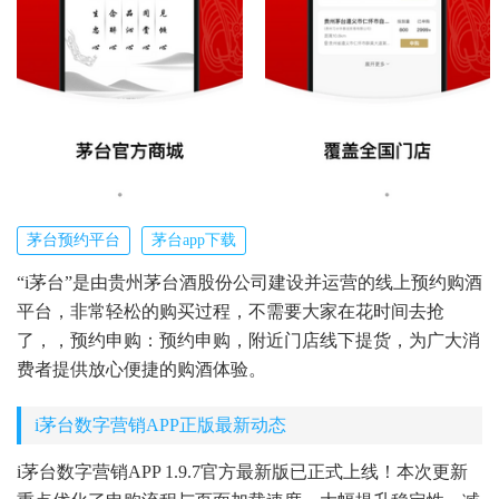
茅台预约平台
茅台app下载
“i茅台”是由贵州茅台酒股份公司建设并运营的线上预约购酒
平台，非常轻松的购买过程，不需要大家在花时间去抢
了，，预约申购：预约申购，附近门店线下提货，为广大消
费者提供放心便捷的购酒体验。
i茅台数字营销APP正版最新动态
i茅台数字营销APP 1.9.7官方最新版已正式上线！本次更新