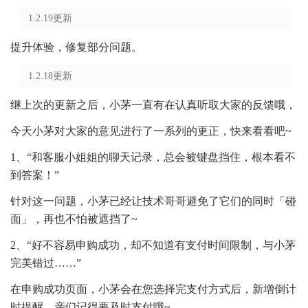
1.2.19更新
提升体验，修复部分问题。
1.2.18更新
继上次的更新之后，小茅一直有在认真听取大家的反馈哦，
今天小茅对大家的意见进行了一系列的更正，快来看看吧~
1、“和客服小姐姐的聊天记录，总会被键盘挡住，根本看不
到答案！”
针对这一问题，小茅已经让技术哥哥避免了它们的同时「碰
面」，再也不怕被遮挡了~
2、“好不容易申购成功，却不知道有支付时间限制，与小茅
完美错过……”
在申购成功页面，小茅会在您选择完支付方式后，新增倒计
时提醒，亲们记得要及时支付哦~