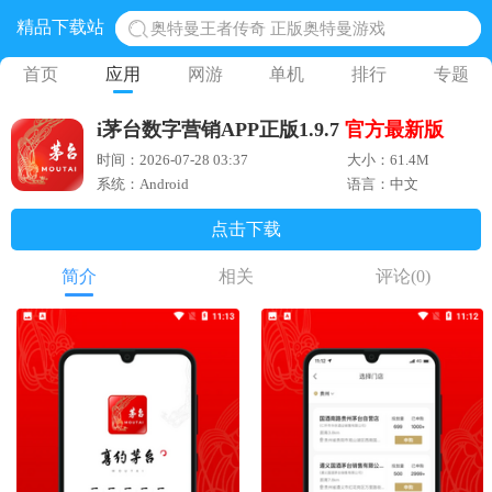
精品下载站
奥特曼王者传奇 正版奥特曼游戏
地铁跑酷体验服国际服 地铁跑酷体验服版本
首页
应用
网游
单机
排行
专题
网易光遇手游正版 点亮星空共庆周年
i茅台数字营销APP正版1.9.7
官方
最新版
黎明觉醒生机腾讯正版 黎明觉醒生机国际服
时间：2026-07-28 03:37
大小：61.4M
蛋仔派对下载 蛋仔派对体验服
系统：Android
语言：中文
点击下载
简介
相关
评论
(0)