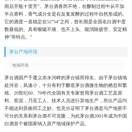
雨后开瓶十里芳”。茅台酒香而不艳，在酿制过程中从不加
半点香料，香气成分全是在反复发酵的过程中自然形成的。
它的酒度一直稳定在52°54°之间，曾长期是全国名白酒中度
数最低的。具有喉咙不痛、也不上头、能消除疲劳、安定精
神”等特点。”
茅台产地环境
地域环境
茅台酒因产于遵义赤水河畔的茅台镇而得名。由于茅台镇地
处河谷，风速小，十分有利于酿造茅台酒微生物的栖息和繁
殖。20世纪60、70年代全国有关专家曾用茅台酒工艺及原
料、窖泥，乃至工人、技术人员进行异地生产，所出产品均
不能达到异曲同工之妙。也充分证明了茅台酒是与产地密不
可分的关系和茅台酒不可克隆，为此茅台酒2001年成为中国
白酒首个被国家纳入原产地域保护产品。