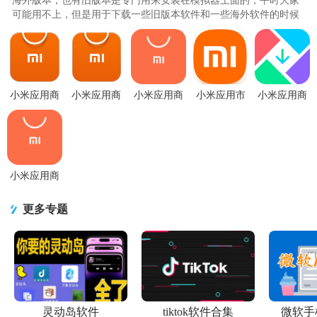
海外版本，也有旧版本是专门用来安装在模拟器上面的，平时大家
可能用不上，但是用于下载一些旧版本软件和一些海外软件的时候
就可以用得上了，可以选择在..
小米应用商
小米应用商
小米应用商
小米应用市
小米应用商
店旧版可用
店老版本
店app谷歌版
场国际版(Mi
店国际版
版v4.117.15
v4.117.15 最
v4.87.0 安卓
Store)v4.20.0
(GetApps)v602
老版本免
新版
官方最新
官方
13.8.7.0
小米应用商
店app官方正
版v4.119.15
更多专题
最新版
灵动岛软件
tiktok软件合集
微软手