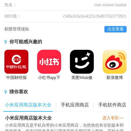
包名：
com.xiaomi.market
MD5值：
c549a163a3ce4225c3b4937623770921
权限管理须知
点击查看
你可能感兴趣的
中国财经报
小红书app下
美图Wink修
新浪微博
app
载安装
图软件官方
Weibo手机版
版
猜你喜欢
小米应用商店版本大全
手机应用商店
手机软件商店
小米应用商店版本大全
进入专区>>
小米应用商店是手机自带的小米应用商店，当然他也有谷歌版本和