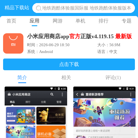
精品下载站
地铁跑酷体验服国际服 地铁跑酷体验服版本
网易光遇手游正版 点亮星空共庆周年
首页
应用
网游
单机
排行
专题
黎明觉醒生机腾讯正版 黎明觉醒生机国际服
小米应用商店app
官方
正版v4.119.15
最新版
蛋仔派对下载 蛋仔派对体验服
时间：2026-06-29 18:50
大小：56.9M
奥特曼王者传奇 正版奥特曼游戏
系统：Android
语言：中文
点击下载
简介
相关
评论
(1)