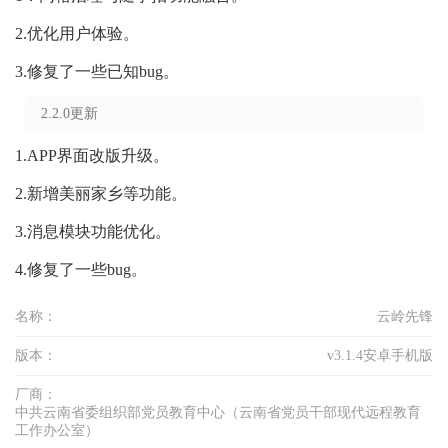
2.优化用户体验。
3.修复了一些已知bug。
2.2.0更新
1.APP界面改版升级。
2.新增美丽家乡等功能。
3.消息模块功能优化。
4.修复了一些bug。
名称：
云岭先锋
版本：
v3.1.4安卓手机版
厂商：
中共云南省委组织部党员教育中心（云南省党员干部现代远程教育
工作办公室）