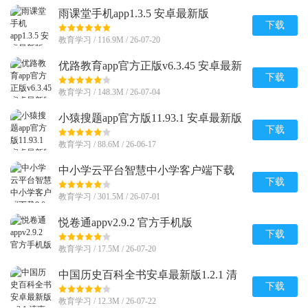
雨课堂手机app1.3.5 安卓最新版
下载
教育学习 / 116.9M / 26-07-20
优路教育app官方正版v6.3.45 安卓最新
版
下载
教育学习 / 148.3M / 26-07-04
小猿搜题app官方版11.93.1 安卓最新版
下载
教育学习 / 88.6M / 26-06-17
中小学云平台智慧中小学客户端下载
8.0.9 官方最新版
下载
教育学习 / 301.5M / 26-07-01
悦卷通appv2.9.2 官方手机版
下载
教育学习 / 17.5M / 26-07-20
中国历史百科全书安卓最新版1.2.1 清
爽版
下载
教育学习 / 12.3M / 26-07-22