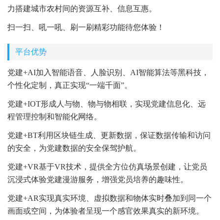
力搭建城市农村间的资源互补、信息互惠。
扫一扫、吼一吼、刷一刷精彩功能待您体验！
平台优势
党建+AI加入智能语音、人脸识别、AI智能算法等黑科技，
个性化定制，真正实现“一端千面”。
党建+IOT形成人与物、物与物相联，实现党建信息化、远
程管理控制和智能化网络。
党建+BT利用区块链生成、更新数据，保证数据传输和访问
的安全，为党建数据的安全保驾护航。
党建+VR基于VR技术，提供全方位仿真场景创建，让党员
沉浸式体验党建漫游服务，增强党员培养的趣味性。
党建+AR实现真实环境、虚拟数据和物体实时叠加到同一个
画面或空间，为体验者呈现一个感官效果真实的新环境。