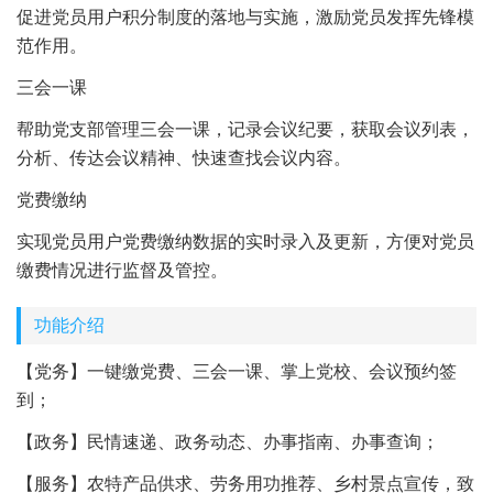
促进党员用户积分制度的落地与实施，激励党员发挥先锋模
范作用。
三会一课
帮助党支部管理三会一课，记录会议纪要，获取会议列表，
分析、传达会议精神、快速查找会议内容。
党费缴纳
实现党员用户党费缴纳数据的实时录入及更新，方便对党员
缴费情况进行监督及管控。
功能介绍
【党务】一键缴党费、三会一课、掌上党校、会议预约签
到；
【政务】民情速递、政务动态、办事指南、办事查询；
【服务】农特产品供求、劳务用功推荐、乡村景点宣传，致