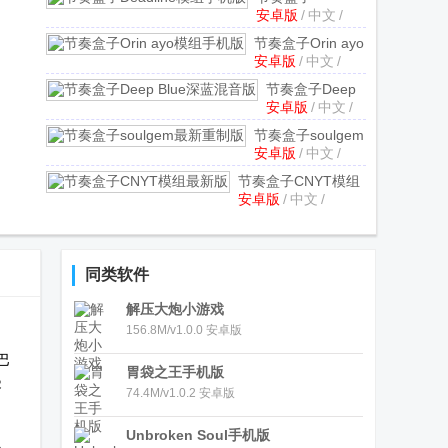
安卓版
/
中文
/
Deadline模组手
机版
v0.5.7 安卓
节奏盒子Orin ayo
版
安卓版
/
中文
/
模组手机版
v0.7.8
安卓版
节奏盒子Deep
安卓版
/
中文
/
Blue深蓝混音版
v0.5.7 安卓版
节奏盒子soulgem
安卓版
/
中文
/
最新重制版
v0.5.7
安卓版
节奏盒子CNYT模组
安卓版
/
中文
/
最新版
v0.5.7 安卓版
同类软件
解压大炮小游戏
156.8M/v1.0.0 安卓版
巴
胃袋之王手机版
零
74.4M/v1.0.2 安卓版
Unbroken Soul手机版