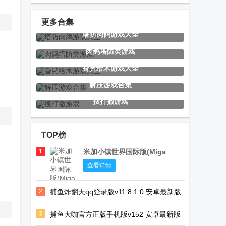
乐手游
手游
orzmic
更多合集
塔防肉鸽游戏大全
擦干净抖音小
选技生存大乱
Car Tuning汽
肉鸽塔防类游戏
游戏(Clean it)
斗2手游
车改装游戏
旮旯给木游戏大全
安卓版
解压游戏合集
搜打撤游戏
木材帝国中文
修勾逃生巨人
英雄防线塔防
版
危机高爆版
养成
TOP榜
1
米加小镇世界国际版(Miga
World)
重返深渊免广
圣女不死心安
午夜轮班恐怖
查看详情
告版
卓直装版游戏
游戏手机版
2
捕鱼炸翻天qq登录版v11.8.1.0 安卓最新版
3
捕鱼大咖官方正版手机版v152 安卓最新版
超级跑车收藏
解压大炮小游
中华料理游戏