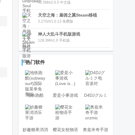
角
42.5M/v2.0.5 中文版
天空之海：雇佣之翼Steam移植
2.27G/V1.0.13 免费版
神人大乱斗手机版游戏
新
128.3M/v1.0 手机版
引
热门软件
地铁跑酷
爱是小事游戏
D4DJグルミ
(subway surf)
(Love is...)
ク电音派对
国际版菜单免
费版
妙趣糖果消消
樱花女校物语
奥兹米奇手游