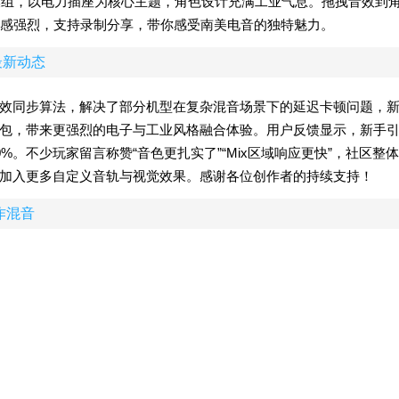
x的巴西风模组，以电力插座为核心主题，角色设计充满工业气息。拖拽音效到
感强烈，支持录制分享，带你感受南美电音的独特魅力。
最新动态
化了音效同步算法，解决了部分机型在复杂混音场景下的延迟卡顿问题，
”两组实验性节拍包，带来更强烈的电子与工业风格融合体验。用户反馈显示，新手
。不少玩家留言称赞“音色更扎实了”“Mix区域响应更快”，社区整体
本加入更多自定义音轨与视觉效果。感谢各位创作者的持续支持！
作混音