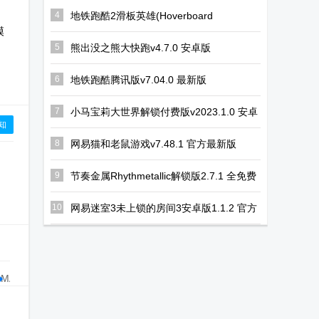
模拟器游戏解
戏
合成游戏
4
地铁跑酷2滑板英雄(Hoverboard
Heroes)v1.12.0 国际版
模
锁版
5
熊出没之熊大快跑v4.7.0 安卓版
6
地铁跑酷腾讯版v7.04.0 最新版
7
小马宝莉大世界解锁付费版v2023.1.0 安卓
知
最新版
8
网易猫和老鼠游戏v7.48.1 官方最新版
9
节奏金属Rhythmetallic解锁版2.7.1 全免费
版
10
网易迷室3未上锁的房间3安卓版1.1.2 官方
手机版