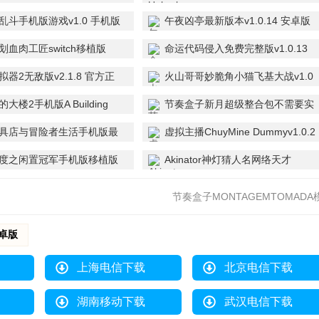
版
乱斗手机版游戏v1.0 手机版
午夜凶亭最新版本v1.0.14 安卓版
划血肉工匠switch移植版
命运代码侵入免费完整版v1.0.13
 最新版
最新版
器2无敌版v2.1.8 官方正
火山哥哥妙脆角小猫飞基大战v1.0
安卓版
大楼2手机版A Building
节奏盒子新月超级整合包不需要实
 Cats 2 官方版
名验证V0.5.7 手机版
具店与冒险者生活手机版最
虚拟主播ChuyMine Dummyv1.0.2
.0.1 中文版
最新版
度之闲置冠军手机版移植版
Akinator神灯猜人名网络天才
Champions)v1.650 安卓版
v9.0.21 安卓版
节奏盒子MONTAGEMTOMADA
组手机版 v0.5.0 安卓版
安卓版
上海电信下载
北京电信下载
湖南移动下载
武汉电信下载