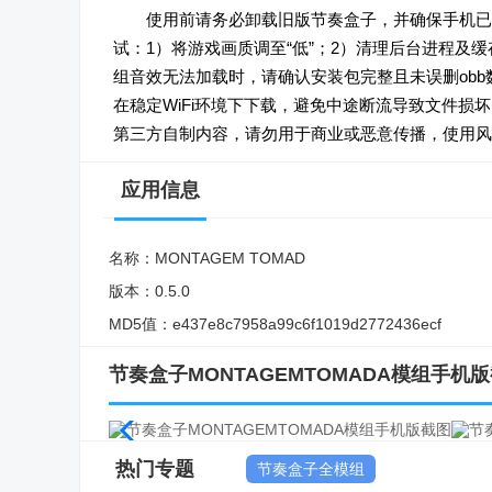
使用前请务必卸载旧版节奏盒子，并确保手机已
试：1）将游戏画质调至“低”；2）清理后台进程及
组音效无法加载时，请确认安装包完整且未误删ob
在稳定WiFi环境下下载，避免中途断流导致文件损坏
第三方自制内容，请勿用于商业或恶意传播，使用风
应用信息
名称：
MONTAGEM TOMAD
版本：
0.5.0
MD5值：
e437e8c7958a99c6f1019d2772436ecf
节奏盒子MONTAGEMTOMADA模组手机
热门专题
节奏盒子全模组