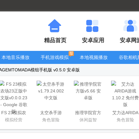
精品首页
安卓应用
安卓网
本地音乐播放
手机游戏模拟
本地视频播放
谷歌相机
器
器安卓版合集
器
大全
GEMTOMADA模组手机版 v0.5.0 安卓版
FS 23模拟农
太空杀手游
推理学院官方
艾力达ARIDA
场23正版中文
版
游戏
模拟经营
角色冒险
休闲益智
角色冒险
版