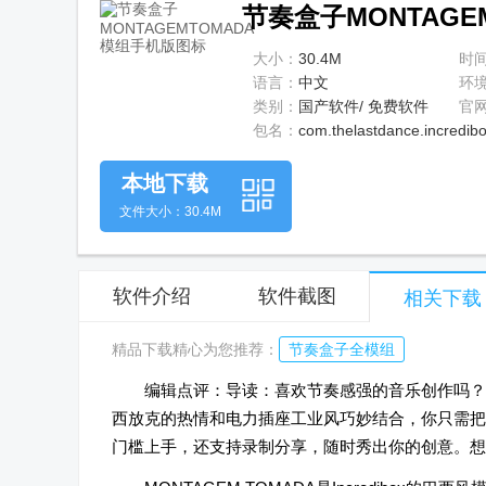
节奏盒子MONTAGEM
大小：
30.4M
时
语言：
中文
环
类别：
国产软件/ 免费软件
官
包名：
com.thelastdance.incredib
本地下载
文件大小：30.4M
软件介绍
软件截图
相关下载
精品下载精心为您推荐：
节奏盒子全模组
编辑点评：导读：喜欢节奏感强的音乐创作吗？试
西放克的热情和电力插座工业风巧妙结合，你只需把
门槛上手，还支持录制分享，随时秀出你的创意。想