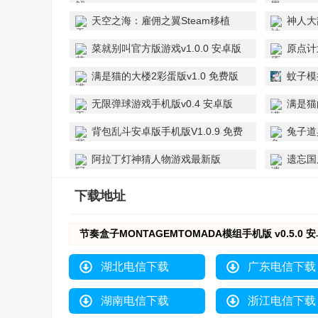
天空之海：雇佣之翼Steam移植
神人大
V1.0.13 免费版
菜就别叫官方版游戏v1.0.0 安卓版
原点计
v1.1.3
满是猫的大楼2彩蛋版v1.0 免费版
蚊子模拟
版
无限弹球游戏手机版v0.4 安卓版
满是猫的
Full of
背包乱斗安卓版手机版V1.0.9 免费
兔子道
版
新游戏v1
阿拉丁灯神猜人物游戏最新版
遗忘国
(Akinator)v9.0.21 安卓版
(Idle 
下载地址
节奏盒子MONTAGEMTOMADA模组手机版 v0.5.0 
湖北电信下载
广东电信下载
湖南电信下载
浙江电信下载