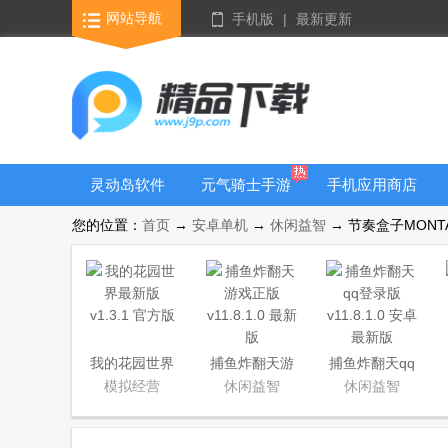
网站导航
手机版
|
最新更新
灵动岛软件
元气骑士手游
手机应用商店
大全
您的位置：
首页
→
安卓单机
→
休闲益智
→ 节奏盒子MONTA
我的花园世界
捕鱼炸翻天游
捕鱼炸翻天qq
最新版
戏正版
登录版
模拟经营
休闲益智
休闲益智