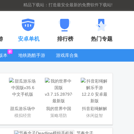
精品下载站：打造最安全最新的免费软件下载站!
游
安卓单机
排行榜
热门专题
版本
地铁跑酷手游
游戏库合集
大全
WIFI密码查
看器
甜瓜游乐场中
我的世界中国
抖音彩绳解解
国版
版
乐手游
模拟经营
策略塔防
休闲益智
节奏盒子