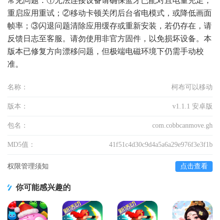
常见问题：①无法连接设备请确保蓝牙已配对且电量充足，
重启应用重试；②移动卡顿关闭后台省电模式，或降低画面
帧率；③闪退问题清除应用缓存或重新安装，若仍存在，请
反馈日志至客服。请勿使用非官方固件，以免损坏设备。本
版本已修复方向漂移问题，但极端电磁环境下仍需手动校
准。
名称：
柯布可以移动
版本：
v1.1.1 安卓版
包名：
com.cobbcanmove.gh
MD5值：
41f51c4d30c9d4a5a6a29e976f3e3f1b
权限管理须知
点击查看
你可能感兴趣的