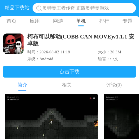
精品下载站
地铁跑酷体验服国际服 地铁跑酷体验服版本
网易光遇手游正版 点亮星空共庆周年
首页
应用
网游
单机
排行
专题
黎明觉醒生机腾讯正版 黎明觉醒生机国际服
柯布可以移动(COBB CAN MOVE)v1.1.1 安
蛋仔派对下载 蛋仔派对体验服
卓版
时间：2026-08-02 11:19
大小：20.3M
系统：Android
语言：中文
点击下载
简介
相关
评论
(0)