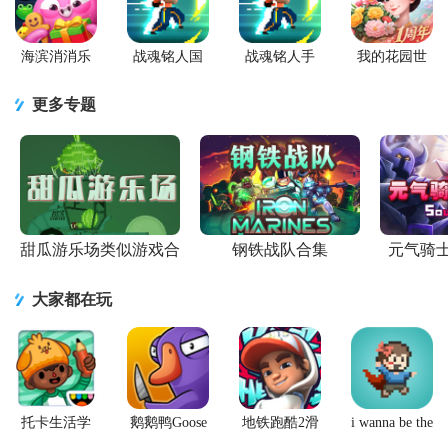
海滨消消乐
战魂铭人国
战魂铭人手
我的花园世
2026安卓版
服联机版
游九游版
界最新版
(Otherworld
更多专题
Legends)
甜瓜游乐场类似游戏合
钢铁战队合集
元气骑
集
大家都在玩
托卡生活学
鹅鹅鸭Goose
地铁跑酷2滑
i wanna be the
校完整版游
Goose Duck
板英雄
Creator手游