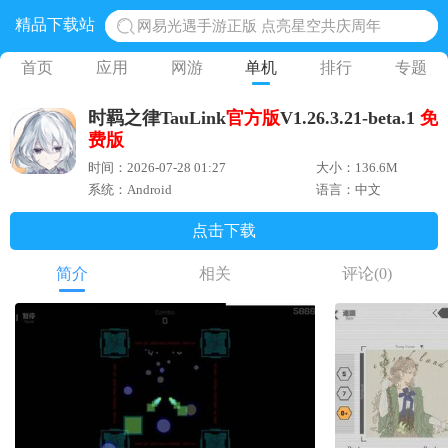
精品下载站
网易光遇手游正版 点亮星空共庆周年
黎明觉醒生机腾讯正版 黎明觉醒生机国际服
首页
应用
网游
单机
排行
专题
蛋仔派对下载 蛋仔派对体验服
时羁之律TauLink
官方版
V1.26.3.21-beta.1
免
奥特曼王者传奇 正版奥特曼游戏
费版
地铁跑酷体验服国际服 地铁跑酷体验服版本
时间：2026-07-28 01:27
大小：136.6M
系统：Android
语言：中文
点击下载
简介
相关
评论
(0)