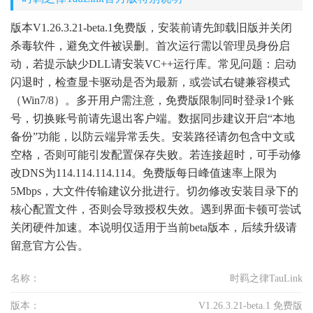
版本V1.26.3.21-beta.1免费版，安装前请先卸载旧版并关闭
杀毒软件，避免文件被误删。首次运行需以管理员身份启
动，若提示缺少DLL请安装VC++运行库。常见问题：启动
闪退时，检查显卡驱动是否为最新，或尝试右键兼容模式
（Win7/8）。多开用户需注意，免费版限制同时登录1个账
号，切换账号前请先退出客户端。数据同步建议开启“本地
备份”功能，以防云端异常丢失。安装路径请勿包含中文或
空格，否则可能引发配置保存失败。若连接超时，可手动修
改DNS为114.114.114.114。免费版每日峰值速率上限为
5Mbps，大文件传输建议分批进行。切勿修改安装目录下的
核心配置文件，否则会导致授权失效。遇到界面卡顿可尝试
关闭硬件加速。本说明仅适用于当前beta版本，后续升级请
留意官方公告。
名称：
时羁之律TauLink
版本：
V1.26.3.21-beta.1 免费版