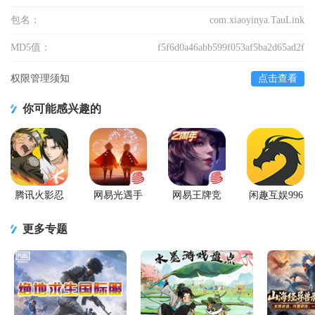
包名：
com.xiaoyinya.TauLink
MD5值：
f5f6d0a46abb599f053af5ba2d65ad2f
权限管理须知
点击查看
你可能感兴趣的
腾讯火影忍
网易光遇手
网易王牌竞
闲趣互娱996
者忍者新世
游正版
速手游
传奇盒子官
代2026游戏
方正版
更多专题