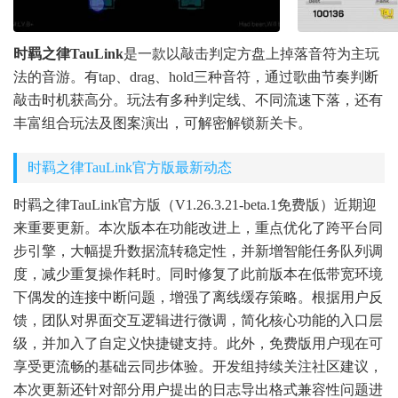
时羁之律TauLink
是一款以敲击判定方盘上掉落音符为主玩
法的音游。有tap、drag、hold三种音符，通过歌曲节奏判断
敲击时机获高分。玩法有多种判定线、不同流速下落，还有
丰富组合玩法及图案演出，可解密解锁新关卡。
时羁之律TauLink官方版最新动态
时羁之律TauLink官方版（V1.26.3.21-beta.1免费版）近期迎
来重要更新。本次版本在功能改进上，重点优化了跨平台同
步引擎，大幅提升数据流转稳定性，并新增智能任务队列调
度，减少重复操作耗时。同时修复了此前版本在低带宽环境
下偶发的连接中断问题，增强了离线缓存策略。根据用户反
馈，团队对界面交互逻辑进行微调，简化核心功能的入口层
级，并加入了自定义快捷键支持。此外，免费版用户现在可
享受更流畅的基础云同步体验。开发组持续关注社区建议，
本次更新还针对部分用户提出的日志导出格式兼容性问题进