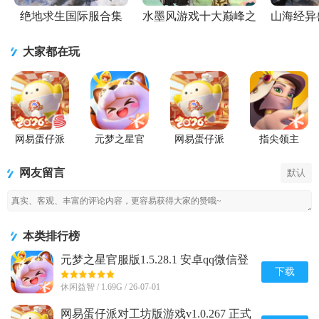
绝地求生国际服合集
水墨风游戏十大巅峰之
山海经异
作
大家都在玩
网易蛋仔派
元梦之星官
网易蛋仔派
指尖领主
对联机版
服版
对工坊版游
戏
网友留言
默认
本类排行榜
元梦之星官服版1.5.28.1 安卓qq微信登
录版
下载
休闲益智 / 1.69G / 26-07-01
网易蛋仔派对工坊版游戏v1.0.267 正式