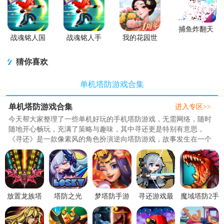
捕鱼炸翻天
游戏正版
战魂铭人国
战魂铭人手
我的花园世
服联机版
游九游版
界最新版
(Otherworld
猜你喜欢
Legends)
单机塔防游戏合集
单机塔防游戏合集
进入专区>>
今天帮大家整理了一些单机好玩的手机塔防游戏，无需网络，随时
随地开心畅玩，充满了策略与趣味，其中寻还更是特别有意思，
《寻还》是一款像素风的角色扮演逆向塔防游戏，故事发生在一个
由公司掌控的国家，绝大部分人因被强制注射机械病毒而变成如机
器般没有自我意识的存在。玩家将扮演一位特工或者工程师，与可
以免疫病毒的神秘少女相遇，一同踏上寻求真相的冒险之旅。收集
物资，建设营地，对抗机器人和感染体，揭开黑幕，粉碎公司..
放置龙族塔
塔防之光
梦塔防手游
寻还游戏最
魔域塔防2手
防无限金币
1.1.15 无限
自走棋
新版0.1.1 安
游(Defender
版1.1.1.5 修
金币秒杀
4.73.2 手机
卓版
II)1.4.9 最新