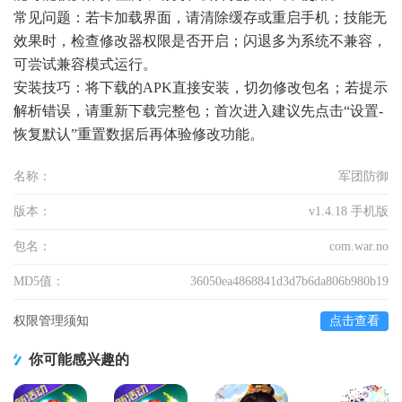
常见问题：若卡加载界面，请清除缓存或重启手机；技能无
效果时，检查修改器权限是否开启；闪退多为系统不兼容，
可尝试兼容模式运行。
安装技巧：将下载的APK直接安装，切勿修改包名；若提示
解析错误，请重新下载完整包；首次进入建议先点击“设置-
恢复默认”重置数据后再体验修改功能。
名称：
军团防御
版本：
v1.4.18 手机版
包名：
com.war.no
MD5值：
36050ea4868841d3d7b6da806b980b19
权限管理须知
点击查看
你可能感兴趣的