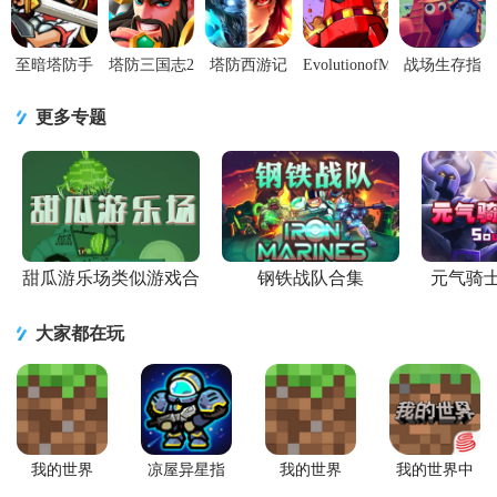
改金币
版
版
至暗塔防手
塔防三国志2
塔防西游记
EvolutionofMecha
战场生存指
游1.10.0 安
腾讯版
九游版
进化机械
挥模拟器手
卓最新版
v9.5.00 最新
v1.14.10 安
0.461 伤害
机版1.0.1 手
更多专题
版
卓最新版
增加
机版
甜瓜游乐场类似游戏合
钢铁战队合集
元气骑
集
大家都在玩
我的世界
凉屋异星指
我的世界
我的世界中
Minecraft最
令手游官方
Minecraft国
国版