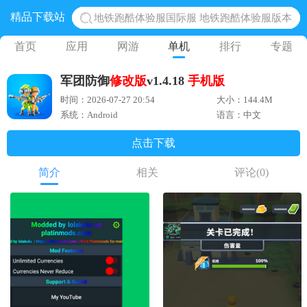
精品下载站
地铁跑酷体验服国际服 地铁跑酷体验服版本
网易光遇手游正版 点亮星空共庆周年
首页
应用
网游
单机
排行
专题
黎明觉醒生机腾讯正版 黎明觉醒生机国际服
军团防御
修改版
v1.4.18
手机版
蛋仔派对下载 蛋仔派对体验服
时间：2026-07-27 20:54
大小：144.4M
奥特曼王者传奇 正版奥特曼游戏
系统：Android
语言：中文
点击下载
简介
相关
评论
(0)