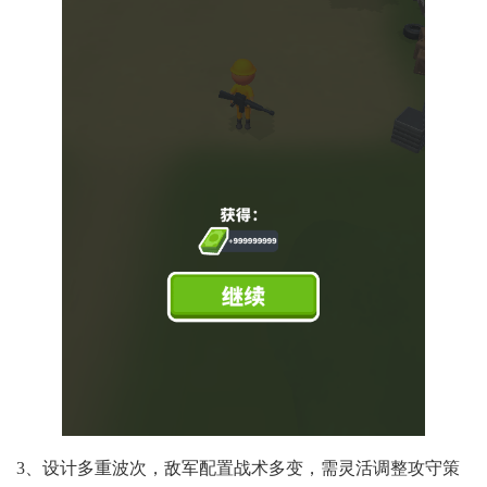
3、设计多重波次，敌军配置战术多变，需灵活调整攻守策