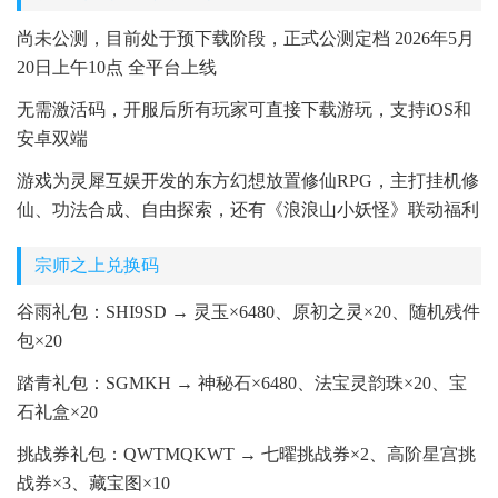
尚未公测，目前处于预下载阶段，正式公测定档 2026年5月
20日上午10点 全平台上线
无需激活码，开服后所有玩家可直接下载游玩，支持iOS和
安卓双端
游戏为灵犀互娱开发的东方幻想放置修仙RPG，主打挂机修
仙、功法合成、自由探索，还有《浪浪山小妖怪》联动福利
宗师之上兑换码
谷雨礼包：SHI9SD → 灵玉×6480、原初之灵×20、随机残件
包×20
踏青礼包：SGMKH → 神秘石×6480、法宝灵韵珠×20、宝
石礼盒×20
挑战券礼包：QWTMQKWT → 七曜挑战券×2、高阶星宫挑
战券×3、藏宝图×10