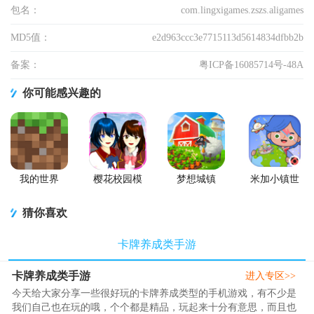
包名：
com.lingxigames.zszs.aligames
MD5值：
e2d963ccc3e7715113d5614834dfbb2b
备案：
粤ICP备16085714号-48A
你可能感兴趣的
我的世界
樱花校园模
梦想城镇
米加小镇世
Minecraft国
拟器2026英
Township手
界国际版
际版手游
文版(sakura
游
(Miga World)
猜你喜欢
schoolsimulator)
卡牌养成类手游
卡牌养成类手游
进入专区>>
今天给大家分享一些很好玩的卡牌养成类型的手机游戏，有不少是
我们自己也在玩的哦，个个都是精品，玩起来十分有意思，而且也