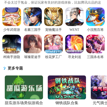
不会太过于氪金，保证玩家有良好的游戏体验，比如腾讯出品的这
款璀璨星途，个性化培养明星..
少年武馆游
名酱三国手
宠物魔法手
WENT
小浣熊百将
戏1.4.0 安卓
游官方v 5.6
游安卓手游
Refactor行界
传手游
最新版
最新版
3.0
重构
1.00.99 官方
1.0.6.107538
最新版
官方版
柯南手游隐
璀璨星途手
校花梦工厂
寻龙剑送
三国杀名将
藏的证物
游0.8.0 官方
GM版2.0.2.4
SSS御姐
传游戏
1.0.1 福利版
最新版
安卓福利版
1.0.0 bt福利
v9.0.8 安卓
更多专题
送金卡
版
版
甜瓜游乐场类似游戏合
钢铁战队合集
元气骑