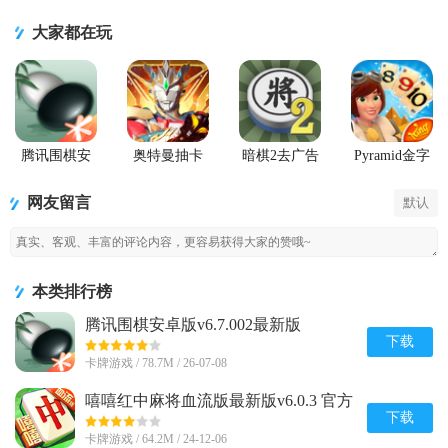
集
大家都在玩
腾讯围棋安
奥特曼抽卡
暗棋2去广告
Pyramid金字
卓版
游戏王
版
塔纸牌传奇
(Pyramid
网友留言
默认
Solitaire
Saga)
本类排行榜
腾讯围棋安卓版v6.7.002最新版
下载
卡牌游戏 / 78.7M / 26-07-08
嘻嘻红中麻将血流版最新版v6.0.3 官方
版
下载
卡牌游戏 / 64.2M / 24-12-06