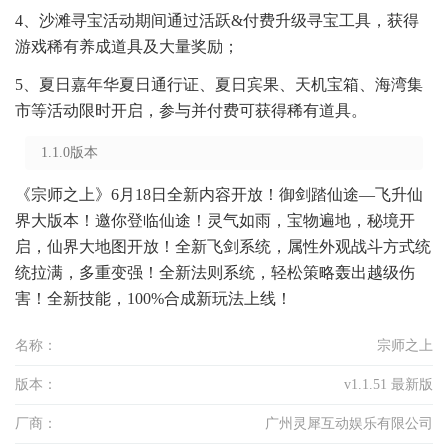
4、沙滩寻宝活动期间通过活跃&付费升级寻宝工具，获得
游戏稀有养成道具及大量奖励；
5、夏日嘉年华夏日通行证、夏日宾果、天机宝箱、海湾集
市等活动限时开启，参与并付费可获得稀有道具。
1.1.0版本
《宗师之上》6月18日全新内容开放！御剑踏仙途—飞升仙
界大版本！邀你登临仙途！灵气如雨，宝物遍地，秘境开
启，仙界大地图开放！全新飞剑系统，属性外观战斗方式统
统拉满，多重变强！全新法则系统，轻松策略轰出越级伤
害！全新技能，100%合成新玩法上线！
名称：
宗师之上
版本：
v1.1.51 最新版
厂商：
广州灵犀互动娱乐有限公司