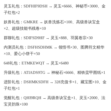
灵玉礼包：SDFHIF9DSH → 灵玉×6666、神秘币×3000、金
子红包×2
妖兽礼包：GMKRE → 妖兽洗炼石×100、高级兽诀宝盒
×2、超级技能书残卷×10
群聊礼包：SDIFSD9HF → 灵玉×888、羽翼卷宗×30
内测员礼包：DSFHSDHMK → 领悟书×30、图腾符文精华
×10、爱心小饼干×50
648礼包：ETMKEWQT → 灵玉×6480
升级礼包：ATIADS9TG → 神秘石×6666、精铁蛮甲图纸×1
进阶礼包：DSHMKSDFH → 328充值卡×1、藏宝图×10、金
子红包×1
觉醒礼包：QHI9RQH → 高级兽诀宝盒×1、灵玉×2000、法
宝灵韵珠×100