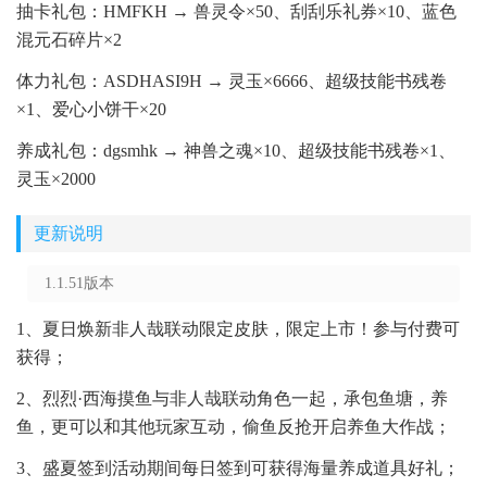
抽卡礼包：HMFKH → 兽灵令×50、刮刮乐礼券×10、蓝色
混元石碎片×2
体力礼包：ASDHASI9H → 灵玉×6666、超级技能书残卷
×1、爱心小饼干×20
养成礼包：dgsmhk → 神兽之魂×10、超级技能书残卷×1、
灵玉×2000
更新说明
1.1.51版本
1、夏日焕新非人哉联动限定皮肤，限定上市！参与付费可
获得；
2、烈烈·西海摸鱼与非人哉联动角色一起，承包鱼塘，养
鱼，更可以和其他玩家互动，偷鱼反抢开启养鱼大作战；
3、盛夏签到活动期间每日签到可获得海量养成道具好礼；