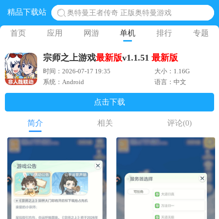
奥特曼王者传奇 正版奥特曼游戏
精品下载站
地铁跑酷体验服国际服 地铁跑酷体验服版本
网易光遇手游正版 点亮星空共庆周年
首页
应用
网游
单机
排行
专题
黎明觉醒生机腾讯正版 黎明觉醒生机国际服
宗师之上游戏
最新版
v1.1.51
最新版
蛋仔派对下载 蛋仔派对体验服
时间：2026-07-17 19:35
大小：1.16G
系统：Android
语言：中文
点击下载
简介
相关
评论
(0)