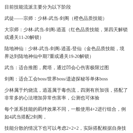
目前技能流派主要分为以下阶段
武徒——宗师：少林-武当-剑阁（橙色品质技能）
大宗师：少林-武当-剑阁-逍遥（红色品质技能，第四天解锁
或通关11-20解锁）
陆地神仙：少林-武当-剑阁-逍遥-登仙（金色品质技能，境
界达到陆地神仙中期7重或通关19-20解锁）
武当：适合推图，爬塔，通过凹会心伤害极限过图
剑阁：适合工会boss/世界boss/遗迹探秘等单体boss
少林属于灼烧流，逍遥属于毒伤流，四测有所加强，搭配了
非常多的心法增加异常伤害率，公测也可体验
每个派系技能的羁绊效果不同，一般使用4+2进行组合，例
如4武当搭配2剑阁，
技能分散的情况下也可以考虑2+2+2，实际搭配根据自身技