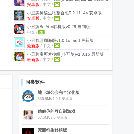
安卓版
/
中文
/
卓版
小丑牌神秘生物整合包
5.2.1114a 安卓版
安卓版
/
中文
/
小丑牌BalAtro联机版
v0.29 自制版
中文
/
小丑牌珊瑚海版
v1.0.1o,mod 最新版
最新版
/
中文
/
小丑牌宝可梦模组(扑可梦)
v1.0.1o 最新版
最新版
/
中文
/
同类软件
地下城公会完全汉化版
335.6M/v1.0.1 安卓版
新
鸽鸽你的牌自制游戏
57.5M/v2.0 安卓版
死而符生移植版