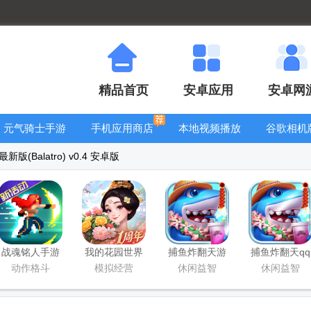
精品首页
安卓应用
安卓网
元气骑士手游
手机应用商店
本地视频播放
谷歌相机
大全
器
大全
(Balatro) v0.4 安卓版
战魂铭人手游
我的花园世界
捕鱼炸翻天游
捕鱼炸翻天qq
九游版
最新版
戏正版
登录版
动作格斗
模拟经营
休闲益智
休闲益智