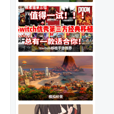
模组手机版
Make Way手
泡大战修改版
机版
switch移植手游推荐
模拟经营