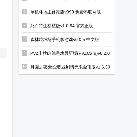
6
单机斗地主修改版v999 免费不联网版
7
死而符生移植版v1.0.64 官方正版
8
森林垃圾场手机版游戏v0.0.5 中文版
9
PVZ卡牌肉鸽游戏最新版(PVZCard)v0.2.0
安卓版
10
月圆之夜dlc全职业剧情无限金币版v1.6.30
安卓版