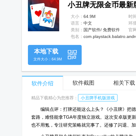
小丑牌无限金币最新版(Ba
大小：
64.9M
时
语言：
中文
环
类别：
国产软件/ 免费软件
官
包名：
com.playstack.balatro.andr
本地下载
文件大小：64.9M
软件截图
相关下载
软件介绍
精品下载精心为您推荐：
小丑牌手机版游戏
编辑点评：打牌还能这么上头？《小丑牌》把德州扑
套路，难怪能拿TGA年度独立游戏。这次安卓版更
也不用氪，专注研究策略就完事了。还修了闪退、加