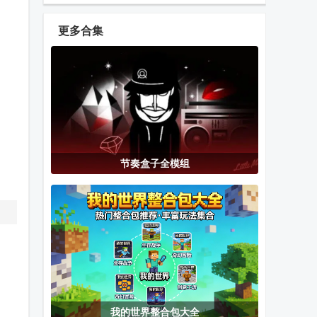
塔纸牌传奇
合集手机版安
安卓版
(Pyramid
卓版
更多合集
Solitaire
迎春五子棋免
胡乐白银麻将
拆出绝版卡手
Saga)
广告版
游戏
游
疯狂车吃车5
愤怒的邻居(一
甜瓜游乐场
节奏盒子全模组
内购解锁所有
家三口)
mod工坊最新
车
版
甜瓜游乐场免
假面骑士泽兹
节奏盒子Sea
登录版(Melon
SIM模拟器最
of problems重
Sandbox)
新版本
制版
(ZeZzCapsems
我的世界脱壳
搭建赛道
愤怒的小鸟泡
我的世界整合包大全
SIM)