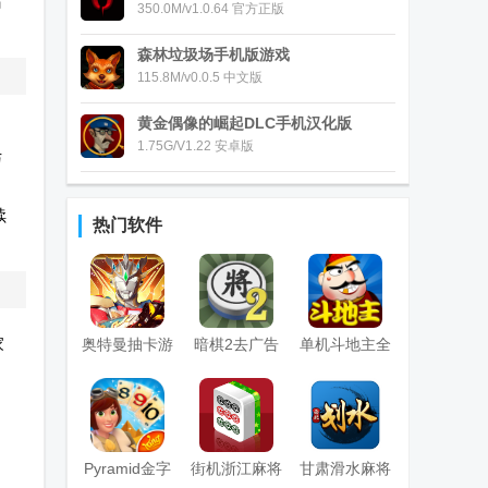
码
350.0M/v1.0.64 官方正版
森林垃圾场手机版游戏
115.8M/v0.0.5 中文版
黄金偶像的崛起DLC手机汉化版
1.75G/V1.22 安卓版
与
续
热门软件
家
奥特曼抽卡游
暗棋2去广告
单机斗地主全
戏王
版
免费版
Pyramid金字
街机浙江麻将
甘肃滑水麻将