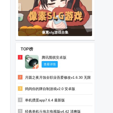
像素slg游戏合集
TOP榜
1
腾讯围棋安卓版
查看详情
2
月圆之夜月蚀全职业吾爱修改v1.6.30 无限
金币版
3
鸽鸽你的牌自制游戏v2.0 安卓版
4
单机掼蛋app7.6.4 最新版
5
经典单机斗地主电视版v4.42 清爽版