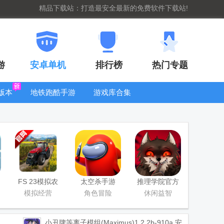
精品下载站：打造最安全最新的免费软件下载站!
游
安卓单机
排行榜
热门专题
版本
地铁跑酷手游
游戏库合集
大全
WIFI密码查
看器
FS 23模拟农
太空杀手游
推理学院官方
场23正版中文
版
模拟经营
角色冒险
休闲益智
版
小丑牌等离子模组(Maximus)
1.2.2b-910a 安