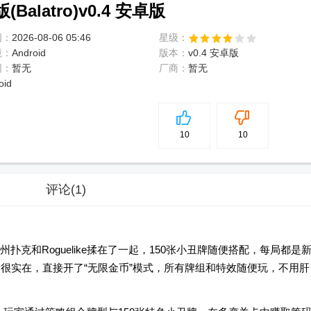
latro)v0.4 安卓版
间：
2026-08-06 05:46
星级：
境：
Android
版本：
v0.4 安卓版
网：
暂无
厂商：
暂无
oid
5
分
10
10
评论
(1)
克和Roguelike揉在了一起，150张小丑牌随便搭配，每局都是
新很实在，直接开了“无限金币”模式，所有牌组和特效随便玩，不用肝