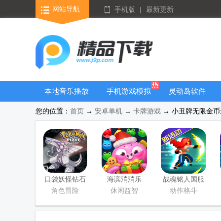
网站导航
手机版
|
最新更新
本地音乐播放
手机游戏模拟
灵动岛软件
器
器安卓版合集
您的位置：
首页
→
安卓单机
→
卡牌游戏
→ 小丑牌无限金币最新版
口袋妖怪钻石
海滨消消乐
战魂铭人国服
游戏移植版
2026安卓版
联机版
角色冒险
休闲益智
动作格斗
(Otherworld
Legends)