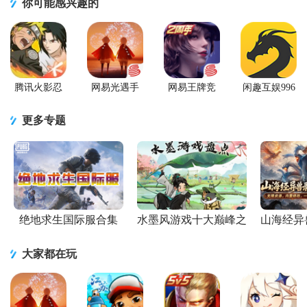
你可能感兴趣的
腾讯火影忍
网易光遇手
网易王牌竞
闲趣互娱996
者忍者新世
游正版
速手游
传奇盒子官
代2026游戏
方正版
更多专题
绝地求生国际服合集
水墨风游戏十大巅峰之
山海经异
作
大家都在玩