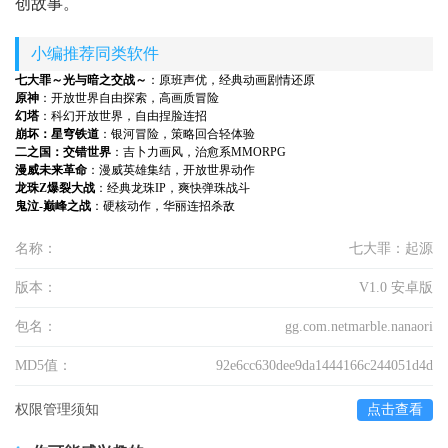
创故事。
小编推荐同类软件
七大罪～光与暗之交战～
：原班声优，经典动画剧情还原
原神
：开放世界自由探索，高画质冒险
幻塔
：科幻开放世界，自由捏脸连招
崩坏：星穹铁道
：银河冒险，策略回合轻体验
二之国：交错世界
：吉卜力画风，治愈系MMORPG
漫威未来革命
：漫威英雄集结，开放世界动作
龙珠Z爆裂大战
：经典龙珠IP，爽快弹珠战斗
鬼泣-巅峰之战
：硬核动作，华丽连招杀敌
名称：
七大罪：起源
版本：
V1.0 安卓版
包名：
gg.com.netmarble.nanaori
MD5值：
92e6cc630dee9da1444166c244051d4d
权限管理须知
点击查看