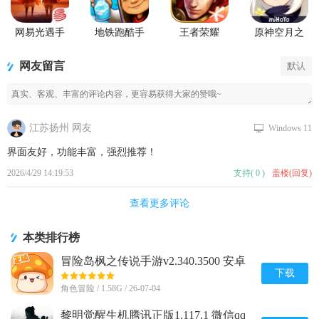
网易光遇手
地铁跑酷手
王者荣耀
原神空月之
游正版
游国服
2026官方最
歌版本
新版
网友留言
默认
江苏扬州 网友
Windows 11
界面友好，功能丰富，强烈推荐！
2026/4/29 14:19:53
支持
(
0
)
盖楼(回复)
查看更多评论
本类排行榜
冒险岛枫之传说手游v2.340.3500 安卓
最新版
下载
角色冒险 / 1.58G / 26-07-04
黎明觉醒生机腾讯正版1.117.1 微信qq