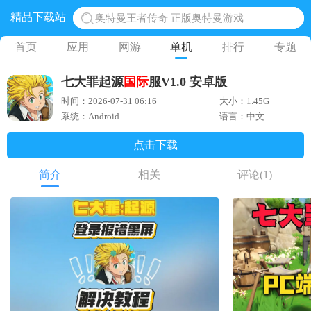
精品下载站
奥特曼王者传奇 正版奥特曼游戏
地铁跑酷体验服国际服 地铁跑酷体验服版本
首页
应用
网游
单机
排行
专题
网易光遇手游正版 点亮星空共庆周年
七大罪起源
国际
服V1.0 安卓版
黎明觉醒生机腾讯正版 黎明觉醒生机国际服
时间：2026-07-31 06:16
大小：1.45G
蛋仔派对下载 蛋仔派对体验服
系统：Android
语言：中文
点击下载
简介
相关
评论
(1)