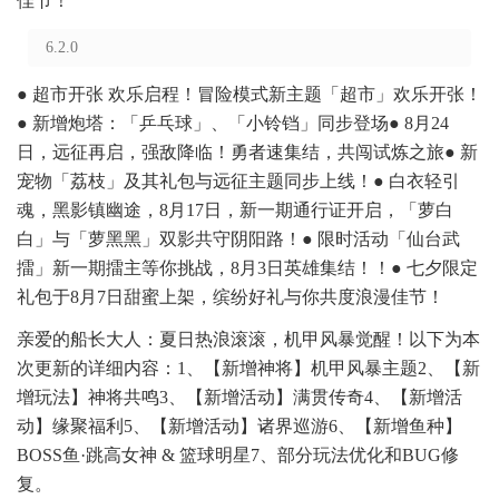
佳节！
6.2.0
● 超市开张 欢乐启程！冒险模式新主题「超市」欢乐开张！
● 新增炮塔：「乒乓球」、「小铃铛」同步登场● 8月24
日，远征再启，强敌降临！勇者速集结，共闯试炼之旅● 新
宠物「荔枝」及其礼包与远征主题同步上线！● 白衣轻引
魂，黑影镇幽途，8月17日，新一期通行证开启，「萝白
白」与「萝黑黑」双影共守阴阳路！● 限时活动「仙台武
擂」新一期擂主等你挑战，8月3日英雄集结！！● 七夕限定
礼包于8月7日甜蜜上架，缤纷好礼与你共度浪漫佳节！
亲爱的船长大人：夏日热浪滚滚，机甲风暴觉醒！以下为本
次更新的详细内容：1、【新增神将】机甲风暴主题2、【新
增玩法】神将共鸣3、【新增活动】满贯传奇4、【新增活
动】缘聚福利5、【新增活动】诸界巡游6、【新增鱼种】
BOSS鱼·跳高女神 & 篮球明星7、部分玩法优化和BUG修
复。