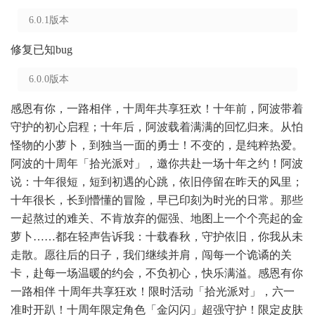
6.0.1版本
修复已知bug
6.0.0版本
感恩有你，一路相伴，十周年共享狂欢！十年前，阿波带着
守护的初心启程；十年后，阿波载着满满的回忆归来。从怕
怪物的小萝卜，到独当一面的勇士！不变的，是纯粹热爱。
阿波的十周年「拾光派对」，邀你共赴一场十年之约！阿波
说：十年很短，短到初遇的心跳，依旧停留在昨天的风里；
十年很长，长到懵懂的冒险，早已印刻为时光的日常。那些
一起熬过的难关、不肯放弃的倔强、地图上一个个亮起的金
萝卜……都在轻声告诉我：十载春秋，守护依旧，你我从未
走散。愿往后的日子，我们继续并肩，闯每一个诡谲的关
卡，赴每一场温暖的约会，不负初心，快乐满溢。感恩有你
一路相伴 十周年共享狂欢！限时活动「拾光派对」，六一
准时开趴！十周年限定角色「金闪闪」超强守护！限定皮肤