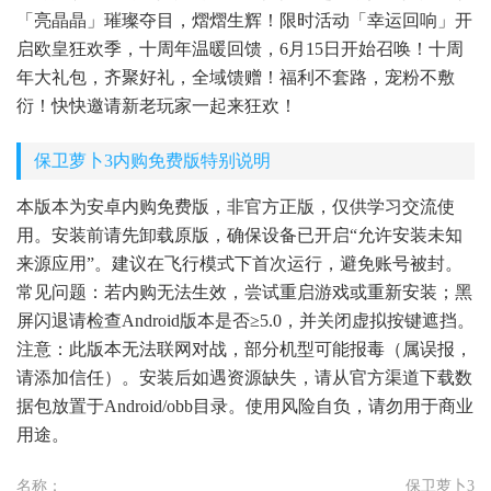
「亮晶晶」璀璨夺目，熠熠生辉！限时活动「幸运回响」开
启欧皇狂欢季，十周年温暖回馈，6月15日开始召唤！十周
年大礼包，齐聚好礼，全域馈赠！福利不套路，宠粉不敷
衍！快快邀请新老玩家一起来狂欢！
保卫萝卜3内购免费版特别说明
本版本为安卓内购免费版，非官方正版，仅供学习交流使
用。安装前请先卸载原版，确保设备已开启“允许安装未知
来源应用”。建议在飞行模式下首次运行，避免账号被封。
常见问题：若内购无法生效，尝试重启游戏或重新安装；黑
屏闪退请检查Android版本是否≥5.0，并关闭虚拟按键遮挡。
注意：此版本无法联网对战，部分机型可能报毒（属误报，
请添加信任）。安装后如遇资源缺失，请从官方渠道下载数
据包放置于Android/obb目录。使用风险自负，请勿用于商业
用途。
名称：
保卫萝卜3