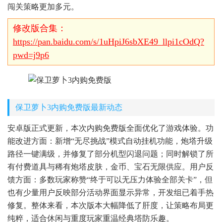
闯关策略更加多元。
修改版合集：
https://pan.baidu.com/s/1uHpiJ6sbXE49_llpi1cOdQ?
pwd=j9p6
保卫萝卜3内购免费版最新动态
安卓版正式更新，本次内购免费版全面优化了游戏体验。功
能改进方面：新增“无尽挑战”模式自动挂机功能，炮塔升级
路径一键满级，并修复了部分机型闪退问题；同时解锁了所
有付费道具与稀有炮塔皮肤，金币、宝石无限供应。用户反
馈方面：多数玩家称赞“终于可以无压力体验全部关卡”，但
也有少量用户反映部分活动界面显示异常，开发组已着手热
修复。整体来看，本次版本大幅降低了肝度，让策略布局更
纯粹，适合休闲与重度玩家重温经典塔防乐趣。