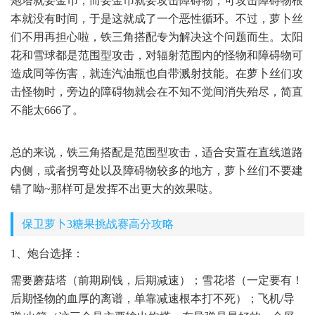
炮塔就要金币，而要金币就要攻击障碍物，可攻击障碍物根
本就没有时间，于是这就成了一个恶性循环。不过，萝卜丝
们不用再担心啦，铁三角搭配专为解决这个问题而生。太阳
花和雪球都是范围型攻击，对辐射范围内的怪物和障碍物可
造成同等伤害，就连汽油瓶也自带溅射技能。在萝卜丝们攻
击怪物时，旁边的障碍物就会在不知不觉间消失殆尽，简直
不能太666了。
总的来说，铁三角搭配是范围型攻击，适合安置在直线道路
内侧，或者拐弯处以及障碍物较多的地方，萝卜丝们不要建
错了呦~那样可是发挥不出更大的效果哒。
保卫萝卜3糖果挑战赛高分攻略
1、炮台选择：
需要蘑菇塔（前期刷钱，后期减速）；雪花塔（一定要有！
后期怪物的血厚的离谱，单靠减速根本打不死）；飞机/导