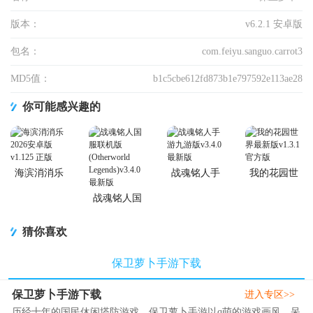
版本：
v6.2.1 安卓版
包名：
com.feiyu.sanguo.carrot3
MD5值：
b1c5cbe612fd873b1e797592e113ae28
你可能感兴趣的
海滨消消乐
战魂铭人手
我的花园世
2026安卓版
游九游版
界最新版
战魂铭人国
服联机版
(Otherworld
猜你喜欢
Legends)
保卫萝卜手游下载
保卫萝卜手游下载
进入专区>>
历经十年的国民休闲塔防游戏，保卫萝卜手游以q萌的游戏画风，呆