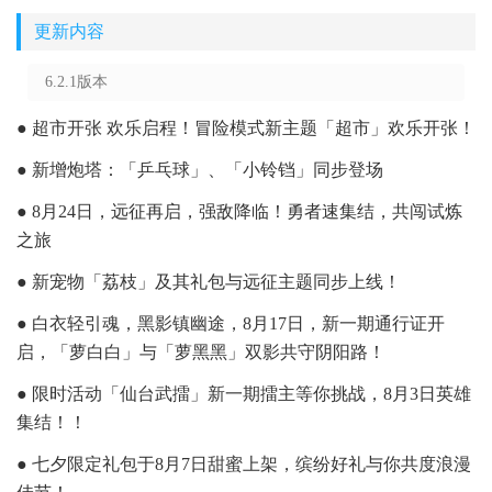
更新内容
6.2.1版本
● 超市开张 欢乐启程！冒险模式新主题「超市」欢乐开张！
● 新增炮塔：「乒乓球」、「小铃铛」同步登场
● 8月24日，远征再启，强敌降临！勇者速集结，共闯试炼
之旅
● 新宠物「荔枝」及其礼包与远征主题同步上线！
● 白衣轻引魂，黑影镇幽途，8月17日，新一期通行证开
启，「萝白白」与「萝黑黑」双影共守阴阳路！
● 限时活动「仙台武擂」新一期擂主等你挑战，8月3日英雄
集结！！
● 七夕限定礼包于8月7日甜蜜上架，缤纷好礼与你共度浪漫