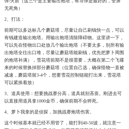
弹/火箭（这三个是主要输出炮塔，有导弹是最好的，全屏
无死角）
2、打法：
前期可以多达标几个蘑菇塔，尽量让自己刷钱快一点，可以
有钱建造输出炮塔。用输出炮塔清除障碍物。这里讲一下，
可以先在怪物出口处放几个输出炮塔（不要太多，别所有输
出炮塔全往出口堆，尽量让蘑菇塔能刷钱，优先把萝卜周围
的炮塔补满），雪花塔前期不是很需要，大概在第二个飞碟
来的时候替换掉部分蘑菇塔（位置自己选，确保怪物一直被
减速，蘑菇塔留3-4个，想要雪花控制链能打出来，雪花塔
可以紧挨着放）
3、道具使用：想要挑战赛分高，道具就别吝啬。刚进去可
以直接用道具拿1000金币，确保前期不会猝死。
4、萝卜我拿的是侦探，加挑战赛炮塔伤害。
这个时候基本就已经不用管了，能打到40-50波，就注意一