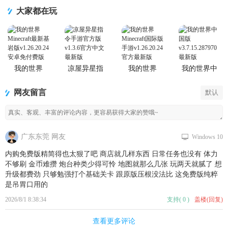
集
大家都在玩
我的世界
凉屋异星指
我的世界
我的世界中
Minecraft最
令手游官方
Minecraft国
国版
新基岩版
版
际版手游
网友留言
默认
广东东莞 网友
Windows 10
内购免费版精简得也太狠了吧 商店就几样东西 日常任务也没有 体力
不够刷 金币难攒 炮台种类少得可怜 地图就那么几张 玩两天就腻了 想
升级都费劲 只够勉强打个基础关卡 跟原版压根没法比 这免费版纯粹
是吊胃口用的
2026/8/1 8:38:34
支持
(
0
)
盖楼(回复)
查看更多评论