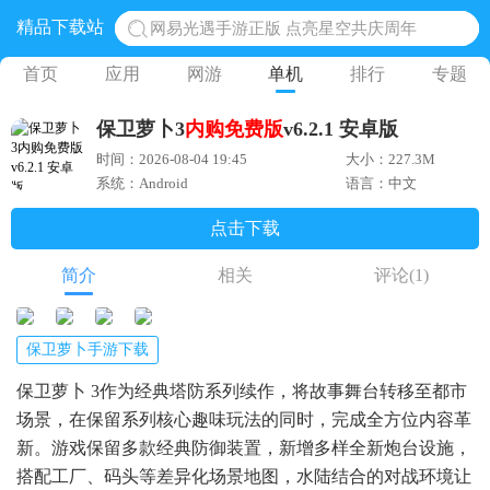
精品下载站
网易光遇手游正版 点亮星空共庆周年
黎明觉醒生机腾讯正版 黎明觉醒生机国际服
首页
应用
网游
单机
排行
专题
蛋仔派对下载 蛋仔派对体验服
保卫萝卜3
内购
免费版
v6.2.1 安卓版
奥特曼王者传奇 正版奥特曼游戏
时间：2026-08-04 19:45
大小：227.3M
地铁跑酷体验服国际服 地铁跑酷体验服版本
系统：Android
语言：中文
点击下载
简介
相关
评论
(1)
保卫萝卜手游下载
保卫萝卜 3作为经典塔防系列续作，将故事舞台转移至都市
场景，在保留系列核心趣味玩法的同时，完成全方位内容革
新。游戏保留多款经典防御装置，新增多样全新炮台设施，
搭配工厂、码头等差异化场景地图，水陆结合的对战环境让