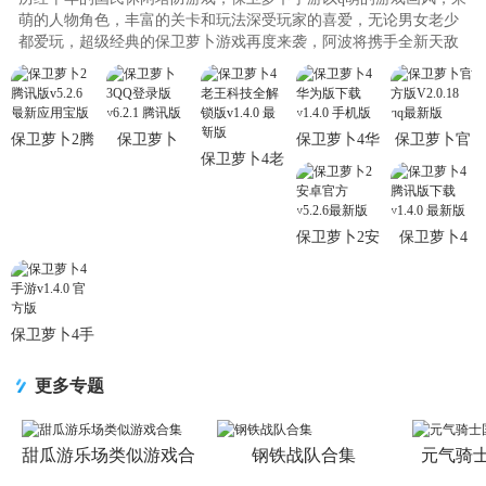
萌的人物角色，丰富的关卡和玩法深受玩家的喜爱，无论男女老少
都爱玩，超级经典的保卫萝卜游戏再度来袭，阿波将携手全新天敌
呆呆兔，一起演绎精彩对决，精品下载站j9p专门为喜爱保卫萝卜游
戏的玩家整理了所有版本分享给大家，包含了保卫萝卜1，保卫萝卜
2，保卫萝卜3和保卫萝卜4，后续将更新更多版本给大家爱保卫萝卜
的朋友一定要多关注本页面哟。..
保卫萝卜2腾
保卫萝卜
保卫萝卜4华
保卫萝卜官
保卫萝卜4老
讯版v5.2.6
3QQ登录版
为版下载
方版V2.0.18
王科技全解
最新应用宝
v6.2.1 腾讯
v1.4.0 手机
qq最新版
锁版v1.4.0
版
版
版
最新版
保卫萝卜2安
保卫萝卜4
卓官方
腾讯版下载
v5.2.6最新
v1.4.0 最新
版
版
保卫萝卜4手
游v1.4.0 官
方版
更多专题
甜瓜游乐场类似游戏合
钢铁战队合集
元气骑