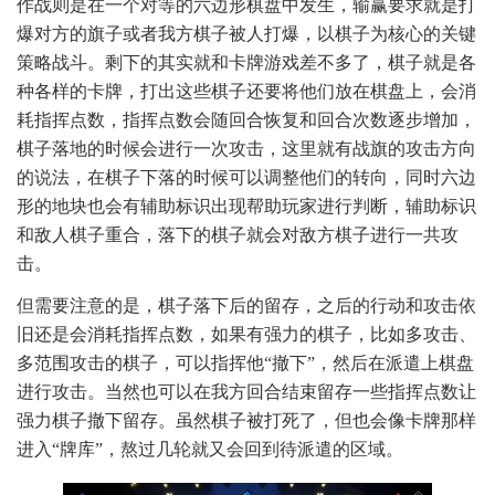
作战则是在一个对等的六边形棋盘中发生，输赢要求就是打
爆对方的旗子或者我方棋子被人打爆，以棋子为核心的关键
策略战斗。剩下的其实就和卡牌游戏差不多了，棋子就是各
种各样的卡牌，打出这些棋子还要将他们放在棋盘上，会消
耗指挥点数，指挥点数会随回合恢复和回合次数逐步增加，
棋子落地的时候会进行一次攻击，这里就有战旗的攻击方向
的说法，在棋子下落的时候可以调整他们的转向，同时六边
形的地块也会有辅助标识出现帮助玩家进行判断，辅助标识
和敌人棋子重合，落下的棋子就会对敌方棋子进行一共攻
击。
但需要注意的是，棋子落下后的留存，之后的行动和攻击依
旧还是会消耗指挥点数，如果有强力的棋子，比如多攻击、
多范围攻击的棋子，可以指挥他“撤下”，然后在派遣上棋盘
进行攻击。当然也可以在我方回合结束留存一些指挥点数让
强力棋子撤下留存。虽然棋子被打死了，但也会像卡牌那样
进入“牌库”，熬过几轮就又会回到待派遣的区域。