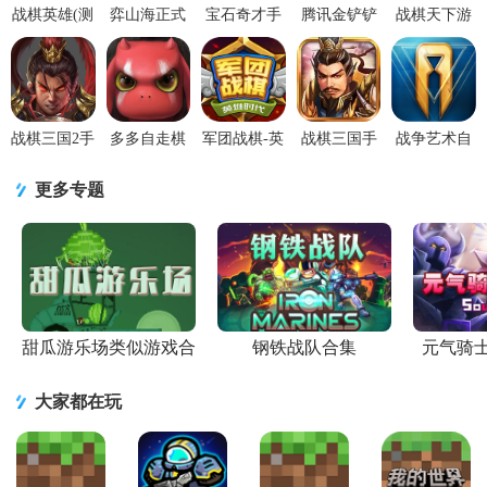
战棋英雄(测
弈山海正式
宝石奇才手
腾讯金铲铲
战棋天下游
试)修改版
版1.0 国际
游汉化版
之战游戏
戏安卓
2025.7.13内
最新版
1.50.1 安卓
1.12.30官方
2.8.30 最新
置mod菜单
中文版
最新版【附
版
兑
战棋三国2手
多多自走棋
军团战棋-英
战棋三国手
战争艺术自
游官方版
手游下载
雄时代2.0.1
游v10.13.00
走棋1.9.82
v5.8.00 最新
v2.41.2 安卓
最新版
九游版
官方版
更多专题
版
版
甜瓜游乐场类似游戏合
钢铁战队合集
元气骑
集
大家都在玩