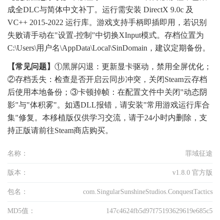
成全DLC与简体中文补丁。运行需安装 DirectX 9.0c 及
VC++ 2015-2022 运行库。游戏支持手柄即插即用，若识别
失败请手动在"设置-控制"中切换XInput模式。存档位置为
C:\Users\用户名\AppData\Local\SinDomain，建议定期备份。
【常见问题】
①黑屏闪退：更新显卡驱动，禁用全屏优化；
②存档丢失：检查是否开启云同步冲突，关闭Steam云存档
后使用本地备份；③卡顿掉帧：在配置文件中关闭"动态阴
影"与"体积雾"。如遇DLL报错，请安装"常用游戏运行库合
集"修复。本移植版仅供学习交流，请于24小时内删除，支
持正版请前往Steam商店购买。
名称：
罪域征途
版本：
v1.8.0 官方版
包名：
com.SingularSunshineStudios.ConquestTactics
MD5值：
147c4624fb5d97f75193629619e685c5