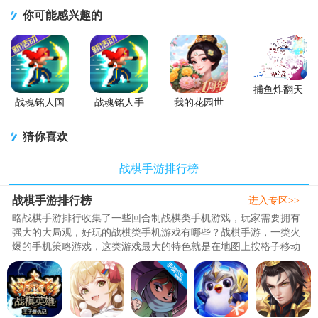
你可能感兴趣的
捕鱼炸翻天
游戏正版
战魂铭人国
战魂铭人手
我的花园世
服联机版
游九游版
界最新版
(Otherworld
猜你喜欢
Legends)
战棋手游排行榜
战棋手游排行榜
进入专区>>
略战棋手游排行收集了一些回合制战棋类手机游戏，玩家需要拥有
强大的大局观，好玩的战棋类手机游戏有哪些？战棋手游，一类火
爆的手机策略游戏，这类游戏最大的特色就是在地图上按格子移动
人物进行作战，以经典回合制..