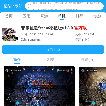
精品下载站
蛋仔派对下载 蛋仔派对体验服
奥特曼王者传奇 正版奥特曼游戏
首页
应用
网游
单机
排行
专题
地铁跑酷体验服国际服 地铁跑酷体验服版本
罪域征途Steam移植版v1.8.0
官方版
网易光遇手游正版 点亮星空共庆周年
时间：2026-07-31 08:08
大小：765.2M
黎明觉醒生机腾讯正版 黎明觉醒生机国际服
系统：Android
语言：中文
点击下载
简介
相关
评论
(0)