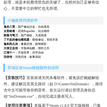
处理，就是本轮爬塔胜负的关键了，当然对自己足够有信
心，不需要中立的帮忙也无所谓。
小编推荐同类软件
鬼谷八荒
：国产修仙沙盒，自由度高
太吾绘卷
：武侠Roguelike，玩法独特
部落与弯刀
：国产骑砍，大漠风情
了不起的修仙模拟器
：硬核修仙，系统丰富
逸剑风云决
：像素武侠，剧情精彩
大侠立志传
：半瓶神仙醋，情怀之作
江湖十一
：开放世界，武学自由
活侠传
：另类武侠，叙事深刻
罪域征途Steam移植版特别说明
【安装技巧】
安装前请关闭杀毒软件，避免误拦截破解组
件。建议解压至英文路径（如 D:\Games\SinDomain），路径
含中文可能导致存档异常。首次运行请以管理员身份启
动"SinDomain.exe"，自动完成注册表写入。
【使用注意事项】
本版基于Steam v1.8.0 官方版移植，已集