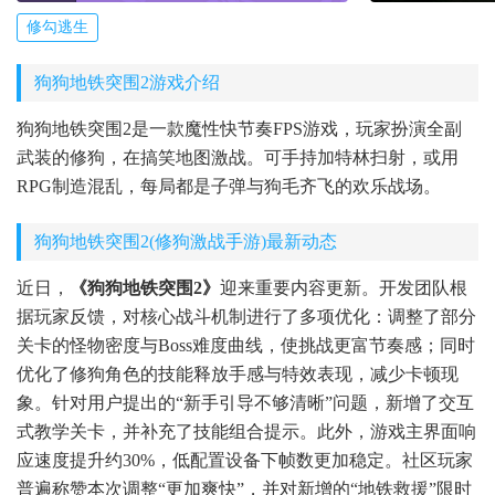
修勾逃生
狗狗地铁突围2游戏介绍
狗狗地铁突围2是一款魔性快节奏FPS游戏，玩家扮演全副
武装的修狗，在搞笑地图激战。可手持加特林扫射，或用
RPG制造混乱，每局都是子弹与狗毛齐飞的欢乐战场。
狗狗地铁突围2(修狗激战手游)最新动态
近日，
《狗狗地铁突围2》
迎来重要内容更新。开发团队根
据玩家反馈，对核心战斗机制进行了多项优化：调整了部分
关卡的怪物密度与Boss难度曲线，使挑战更富节奏感；同时
优化了修狗角色的技能释放手感与特效表现，减少卡顿现
象。针对用户提出的“新手引导不够清晰”问题，新增了交互
式教学关卡，并补充了技能组合提示。此外，游戏主界面响
应速度提升约30%，低配置设备下帧数更加稳定。社区玩家
普遍称赞本次调整“更加爽快”，并对新增的“地铁救援”限时