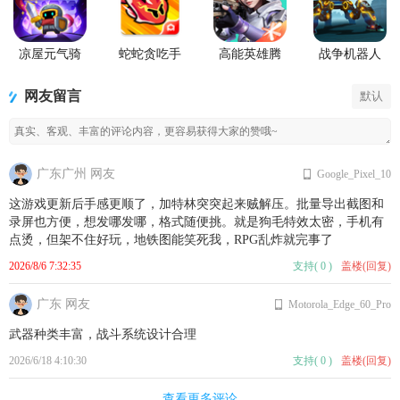
凉屋元气骑
蛇蛇贪吃手
高能英雄腾
战争机器人
士前传手游
游(SSSnaker)
讯版
War Robots国
际版
网友留言
默认
广东广州 网友
Google_Pixel_10
这游戏更新后手感更顺了，加特林突突起来贼解压。批量导出截图和
录屏也方便，想发哪发哪，格式随便挑。就是狗毛特效太密，手机有
点烫，但架不住好玩，地铁图能笑死我，RPG乱炸就完事了
2026/8/6 7:32:35
支持
(
0
)
盖楼(回复)
广东 网友
Motorola_Edge_60_Pro
武器种类丰富，战斗系统设计合理
2026/6/18 4:10:30
支持
(
0
)
盖楼(回复)
查看更多评论