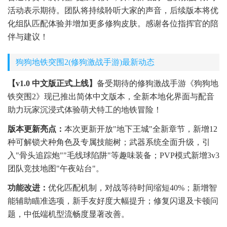
活动表示期待。团队将持续聆听大家的声音，后续版本将优
化组队匹配体验并增加更多修狗皮肤。感谢各位指挥官的陪
伴与建议！
狗狗地铁突围2(修狗激战手游)最新动态
【v1.0 中文版正式上线】
备受期待的修狗激战手游《狗狗地
铁突围2》现已推出简体中文版本，全新本地化界面与配音
助力玩家沉浸式体验萌犬特工的地铁冒险！
版本更新亮点：
本次更新开放"地下王城"全新章节，新增12
种可解锁犬种角色及专属技能树；武器系统全面升级，引
入"骨头追踪炮""毛线球陷阱"等趣味装备；PVP模式新增3v3
团队竞技地图"午夜站台"。
功能改进：
优化匹配机制，对战等待时间缩短40%；新增智
能辅助瞄准选项，新手友好度大幅提升；修复闪退及卡顿问
题，中低端机型流畅度显著改善。