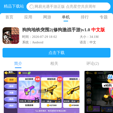
精品下载站
网易光遇手游正版 点亮星空共庆周年
黎明觉醒生机腾讯正版 黎明觉醒生机国际服
首页
应用
网游
单机
排行
专题
蛋仔派对下载 蛋仔派对体验服
狗狗地铁突围2(修狗激战手游)v1.0
中文版
奥特曼王者传奇 正版奥特曼游戏
时间：2026-07-29 18:02
大小：34.1M
地铁跑酷体验服国际服 地铁跑酷体验服版本
系统：Android
语言：中文
点击下载
简介
相关
评论
(2)