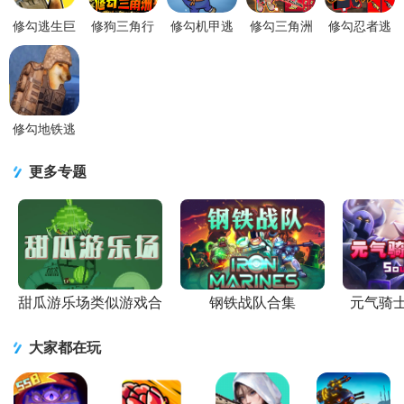
修勾逃生巨
修狗三角行
修勾机甲逃
修勾三角洲
修勾忍者逃
人危机免广
动手游v3.0
生免广告版
精英修勾突
生免广告版
告最新版本
官方最新版
v1.0 官方版
围游戏1.0
v1.0 安卓版
v10.10.3 安
手机版
修勾地铁逃
生旧封锁区
游戏1.0 安
更多专题
卓版
甜瓜游乐场类似游戏合
钢铁战队合集
元气骑
集
大家都在玩