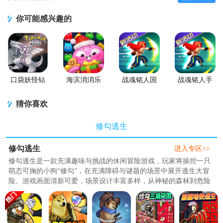
你可能感兴趣的
口袋妖怪钻
海滨消消乐
战魂铭人国
战魂铭人手
石游戏移植
2026安卓版
服联机版
游九游版
版
(Otherworld
猜你喜欢
Legends)
修勾逃生
修勾逃生
进入专区>>
修勾逃生是一款充满趣味与挑战的休闲冒险游戏，玩家将操控一只
萌态可掬的小狗“修勾”，在充满障碍与谜题的场景中展开逃生大冒
险。游戏画面清新可爱，场景设计丰富多样，从神秘的森林到危险
的工厂，每个关卡都暗藏玄..