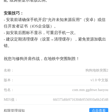
配”或调整显示缩放比例。
安装技巧：
- 安装前请确保手机开启“允许未知来源应用”（安卓）或信
任开发者证书（iOS企业版）。
- 如安装后图标不显示，可重启手机一次。
- 建议定期清理缓存（设置→清理缓存），避免资源加载出
错。
祝您与修狗并肩作战，在地铁中突围制胜！
名称：
狗狗地铁突围2
版本：
v1.0 中文版
包名：
com.mm.ggdttwe.haoyou
MD5值：
66f375d6b9716304b9556910a6b24548
权限管理须知
点击查看