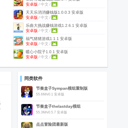
安卓版
/
中文
/
天天乐消消赚钱版
1.0.0.3 安卓版
安卓版
/
中文
/
乐曲大挑战赚钱游戏
1.2.6.1 安卓版
安卓版
/
中文
/
福气猪猪游戏
1.1.1 安卓版
安卓版
/
中文
/
暖心小院子
1.0.1 安卓版
安卓版
/
中文
/
同类软件
节奏盒子Sympan模组重制版
55.6M/v0.1 安卓版
越
节奏盒子thelastday模组
有
55.3M/v0.5.7 安卓版
点点冒险团最新版