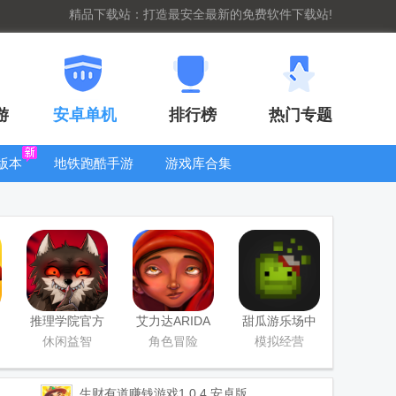
精品下载站：打造最安全最新的免费软件下载站!
游
安卓单机
排行榜
热门专题
版本
地铁跑酷手游
游戏库合集
大全
WIFI密码查
看器
推理学院官方
艾力达ARIDA
甜瓜游乐场中
版
游戏
国版
休闲益智
角色冒险
模拟经营
生财有道赚钱游戏
1.0.4 安卓版