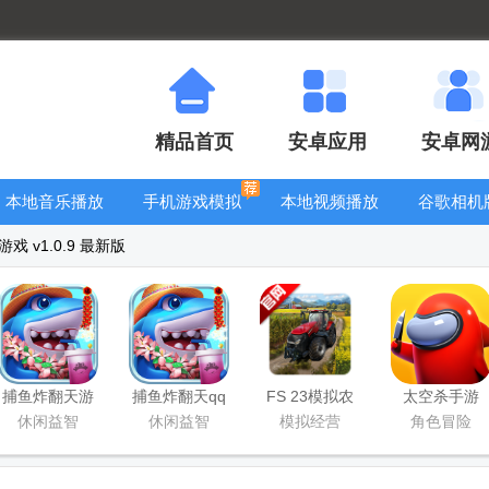
精品首页
安卓应用
安卓网
本地音乐播放
手机游戏模拟
本地视频播放
谷歌相机
器
器安卓版合集
器
大全
 v1.0.9 最新版
捕鱼炸翻天游
捕鱼炸翻天qq
FS 23模拟农
太空杀手游
戏正版
登录版
场23正版中文
休闲益智
休闲益智
模拟经营
角色冒险
版