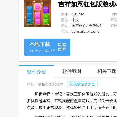
吉祥如意红包版游戏v1
大小：
101.5M
时
语言：
中文
环
类别：
国产软件/ 免费软件
官
包名：
com.aile.jxry.one
本地下载
文件大小：101.5M
软件截图
相关下载
软件介绍
精品下载精心为您推荐：
红包版游戏大全
编辑点评：导读：喜欢三消休闲游戏的朋友，可
多奖励越丰富。它确实能赚点零花钱，完成关卡或成
点多，属于正常现象。整体轻松易上手，适合碎片时