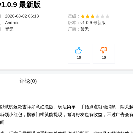
.0.9 最新版
间：
2026-08-02 06:13
星级：
境：
Android
版本：
v1.0.9 最新版
网：
暂无
厂商：
暂无
5
分
10
10
评论
(0)
以试试这款吉祥如意红包版。玩法简单，手指点点就能消除，闯关
就领小红包，攒够门槛就能提现；邀请好友也有收益，不过广告会
间