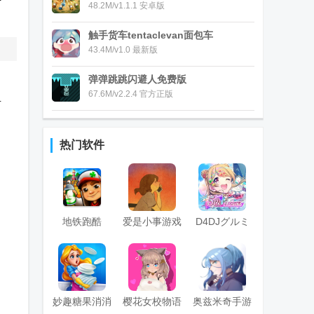
卡
48.2M/v1.1.1 安卓版
触手货车tentaclevan面包车
43.4M/v1.0 最新版
弹弹跳跳闪避人免费版
67.6M/v2.2.4 官方正版
希
热门软件
地铁跑酷
爱是小事游戏
D4DJグルミ
(subway surf)
(Love is...)
ク电音派对
国际版菜单免
费版
妙趣糖果消消
樱花女校物语
奥兹米奇手游