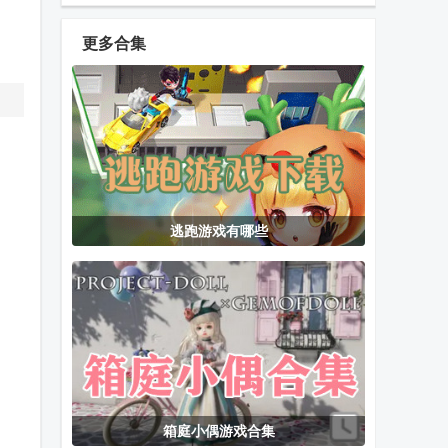
乐手游
手游
orzmic
更多合集
擦干净抖音小
选技生存大乱
Car Tuning汽
游戏(Clean it)
斗2手游
车改装游戏
安卓版
SCP087深渊
猫咪大战争台
我的世界疯狂
逃跑游戏有哪些
游戏
服修改版
原始人mod模
组最新版
狙击行动代号
地铁跑酷空间
从细胞到奇点
猎鹰无限金币
站无邪叶烸版
(Cell to
钻石
Singularity)内
置菜单
箱庭小偶游戏合集
厕所突袭游戏
恶龙守不住内
贪婪洞窟重生