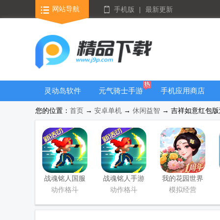
网站导航
手机版
|
最新更新
灵动岛软件
元气骑士手游
手机应用商店
大全
您的位置：
首页
→
安卓单机
→
休闲益智
→ 吉祥如意红包版游戏
战魂铭人国服
战魂铭人手游
我的花园世界
联机版
九游版
最新版
动作格斗
动作格斗
模拟经营
(Otherworld
Legends)