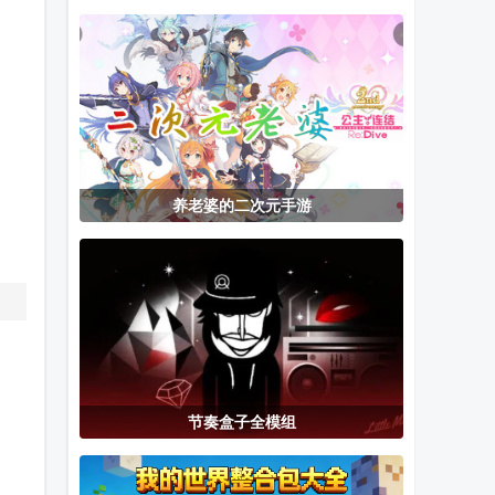
手机版(厕所袭
置菜单
免广告获取奖
击)
励
养老婆的二次元手游
节奏盒子全模组