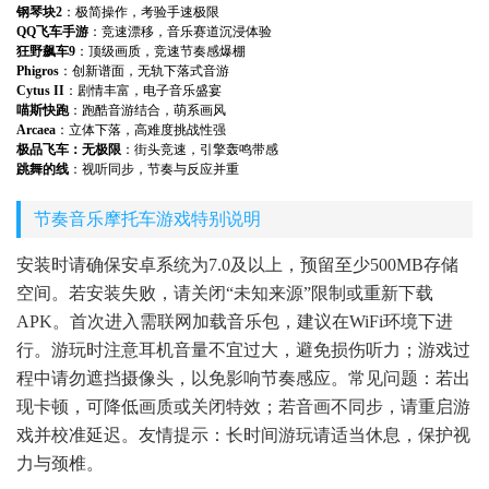
钢琴块2
：极简操作，考验手速极限
QQ飞车手游
：竞速漂移，音乐赛道沉浸体验
狂野飙车9
：顶级画质，竞速节奏感爆棚
Phigros
：创新谱面，无轨下落式音游
Cytus II
：剧情丰富，电子音乐盛宴
喵斯快跑
：跑酷音游结合，萌系画风
Arcaea
：立体下落，高难度挑战性强
极品飞车：无极限
：街头竞速，引擎轰鸣带感
跳舞的线
：视听同步，节奏与反应并重
节奏音乐摩托车游戏特别说明
安装时请确保安卓系统为7.0及以上，预留至少500MB存储
空间。若安装失败，请关闭“未知来源”限制或重新下载
APK。首次进入需联网加载音乐包，建议在WiFi环境下进
行。游玩时注意耳机音量不宜过大，避免损伤听力；游戏过
程中请勿遮挡摄像头，以免影响节奏感应。常见问题：若出
现卡顿，可降低画质或关闭特效；若音画不同步，请重启游
戏并校准延迟。友情提示：长时间游玩请适当休息，保护视
力与颈椎。