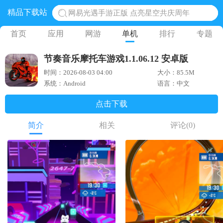
精品下载站
网易光遇手游正版 点亮星空共庆周年
黎明觉醒生机腾讯正版 黎明觉醒生机国际服
首页
应用
网游
单机
排行
专题
蛋仔派对下载 蛋仔派对体验服
节奏音乐摩托车游戏1.1.06.12 安卓版
奥特曼王者传奇 正版奥特曼游戏
时间：2026-08-03 04:00
大小：85.5M
地铁跑酷体验服国际服 地铁跑酷体验服版本
系统：Android
语言：中文
点击下载
简介
相关
评论
(0)