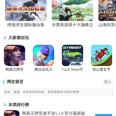
绝地求生国际服合集
水墨风游戏十大巅峰之
山海经异
作
大家都在玩
网易王牌竞
腾讯全民大
CarX Street手
登山赛车手
速手游
灌篮游戏最
游国际服
游(Hill Climb
新版
Racing)
网友留言
默认
本类排行榜
网易王牌竞速手游5.2.0 官方最新版