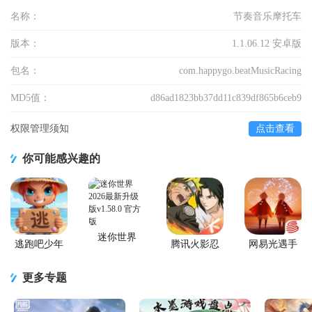
名称：
节奏音乐摩托车
版本：
1.1.06.12 安卓版
包名：
com.happygo.beatMusicRacing
MD5值：
d86ad1823bb37dd11c839df865b6ceb9
权限管理须知
点击查看
你可能感兴趣的
迷你世界
逃跑吧少年
腾讯火影忍
网易光遇手
2026最新升
官方版
者忍者新世
游正版
级版
代2026游戏
更多专题