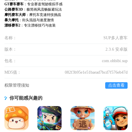
GT赛车赛车
：专业赛道驾驶模拟手感
公路赛车3D
：极简画风流畅躲避玩法
摩托赛车大师
：摩托车竞速特技挑战
暴力摩托
：街头混战与速度激情
漂移赛车2
：专注漂移技巧与改装
名称：
SUP多人赛车
版本：
2.3.6 安卓版
包名：
com.ohbibi.sup
MD5值：
082f3b95e1e51baead7bcd7f576eb47d
权限管理须知
点击查看
你可能感兴趣的