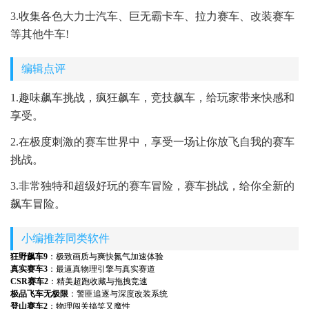
3.收集各色大力士汽车、巨无霸卡车、拉力赛车、改装赛车
等其他牛车!
编辑点评
1.趣味飙车挑战，疯狂飙车，竞技飙车，给玩家带来快感和
享受。
2.在极度刺激的赛车世界中，享受一场让你放飞自我的赛车
挑战。
3.非常独特和超级好玩的赛车冒险，赛车挑战，给你全新的
飙车冒险。
小编推荐同类软件
狂野飙车9
：极致画质与爽快氮气加速体验
真实赛车3
：最逼真物理引擎与真实赛道
CSR赛车2
：精美超跑收藏与拖拽竞速
极品飞车无极限
：警匪追逐与深度改装系统
登山赛车2
：物理闯关搞笑又魔性