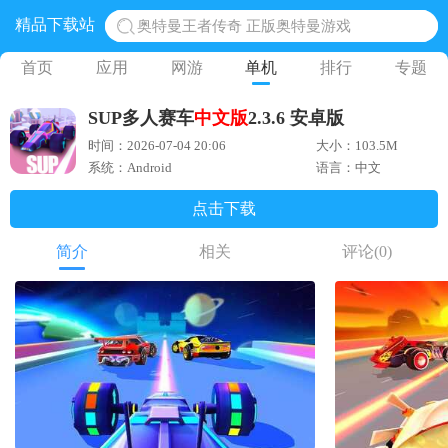
精品下载站
奥特曼王者传奇 正版奥特曼游戏
地铁跑酷体验服国际服 地铁跑酷体验服版本
首页
应用
网游
单机
排行
专题
网易光遇手游正版 点亮星空共庆周年
SUP多人赛车
中文版
2.3.6 安卓版
黎明觉醒生机腾讯正版 黎明觉醒生机国际服
时间：2026-07-04 20:06
大小：103.5M
蛋仔派对下载 蛋仔派对体验服
系统：Android
语言：中文
点击下载
简介
相关
评论
(0)