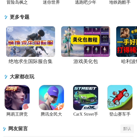
冒险岛枫之
迷你世界
逃跑吧少年
地铁跑酷手
传说手游
2026最新升
官方版
游国服
级版
更多专题
绝地求生国际服合集
游戏美化包
哈利波
大家都在玩
网易王牌竞
腾讯全民大
CarX Street手
登山赛车手
速手游
灌篮游戏最
游国际服
游(Hill Climb
新版
Racing)
网友留言
默认