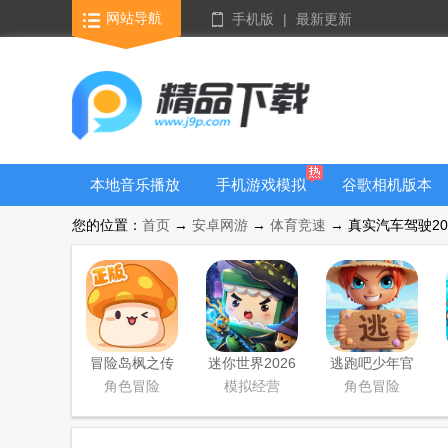
网站导航
手机版
|
最新更新
本地音乐播放
手机游戏模拟
谷歌相机版本
器
器安卓版合集
大全
您的位置：
首页
→
安卓网游
→
体育竞速
→ 真实汽车驾驶2026最新
冒险岛枫之传
迷你世界2026
逃跑吧少年官
说手游
最新升级版
方版
角色冒险
模拟经营
角色冒险