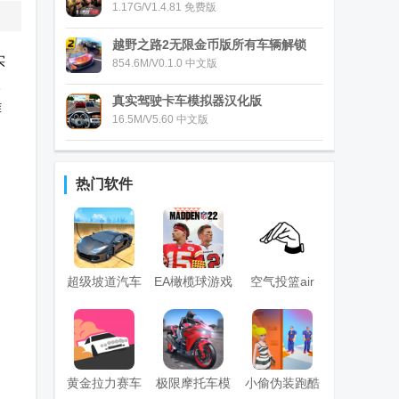
1.17G/V1.4.81 免费版
越野之路2无限金币版所有车辆解锁
实
854.6M/V0.1.0 中文版
入
真实驾驶卡车模拟器汉化版
难
16.5M/V5.60 中文版
，
热门软件
超级坡道汽车
EA橄榄球游戏
空气投篮air
特技
Madden
shot安卓版
NFL22手游
黄金拉力赛车
极限摩托车模
小偷伪装跑酷