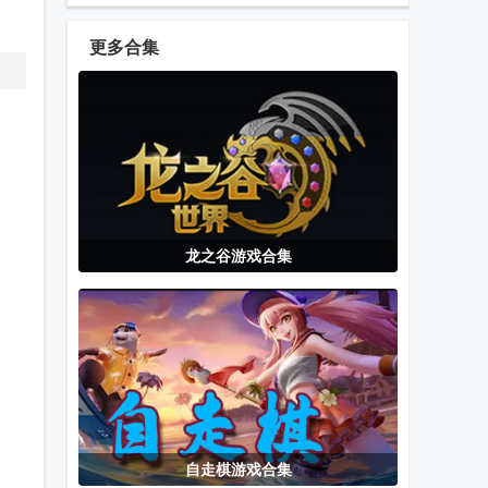
游戏(Art of
拟器
(Thief Run
Rally)
3D)游戏安卓
更多合集
版
超级棒球联盟
沙漠司机
腾讯全民大灌
Super
篮游戏最新版
Baseball
League
Beacon模拟器
玩悦星球游戏
原神华为服务
龙之谷游戏合集
启动器
盒子
器2026最新版
(Beacon
Game
FC游戏厅模拟
Eden Legacy
最终幻想1街
Launcher)
器
模拟器A6xx专
机版
版
自走棋游戏合集
世嘉模拟器
龙神模拟器安
绿梦时空之声