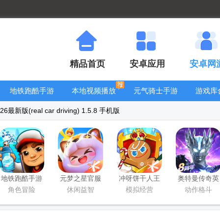
精品首页
安卓应用
安卓网
地铁跑酷手游
本地视频播放
元气骑士手游
游戏库
大全
器
大全
版(real car driving) 1.5.8 手机版
地铁跑酷手游
元梦之星官服
冲呀饼干人王
奥特曼传奇英
国服
版
国手游官方版
雄手游正版
角色冒险
休闲益智
模拟经营
动作格斗