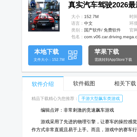
真实汽车驾驶2026最新版(r
大小：
152.7M
时
语言：
中文
环
类别：
国产软件/ 免费软件
官
包名：
com.v06.car.driving.mega.c
本地下载
苹果下载
文件大小：152.7M
需跳转到AppStore下载
软件截图
相关下载
软件介绍
精品下载精心为您推荐：
手游大型飙车类游戏
编辑点评：非常刺激的竞速飙车游戏
游戏采用了先进的物理引擎，让赛车的操控感觉
作方式非常直观且易于上手。而且，游戏中的赛车行