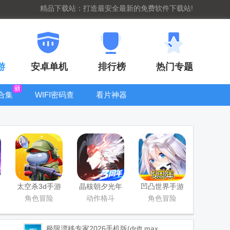
精品下载站：打造最安全最新的免费软件下载站!
游
安卓单机
排行榜
热门专题
合集
WIFI密码查
看片神器
看器
bt手游盒子大
全
太空杀3d手游
晶核朝夕光年
凹凸世界手游
官服版
正版
角色冒险
动作格斗
角色冒险
极限漂移专家2026手机版(drift max