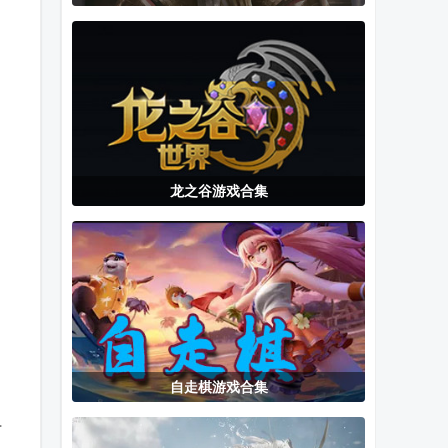
捕鱼皇帝游戏
玩姜湖领红包
停车场多人游
官方正版
版手游平台
戏汉化版
龙之谷游戏合集
自走棋游戏合集
节