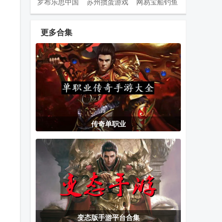
罗布乐思中国
苏州掼蛋游戏
网易宝船钓鱼
版
最新版
大对决手游
更多合集
保卫萝卜4 腾
指尖领主
西奥小镇手游
讯版下载
中文版
少侠游戏库
奥特曼兄弟联
黑暗荒野官方
传奇单职业
手1手机版
正版
生灵指路游戏
PS2以太模拟
安卓Citra模拟
安卓版
器修改版
器安兔兔mmj
(AetherSX2)
版
变态版手游平台合集