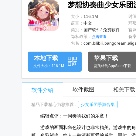
梦想协奏曲少女乐团派对
大小：
116.1M
时
语言：
中文
环
类别：
国产软件/ 免费软件
官
隐私政策：
备
点击查看
包名：
com.bilibili.bangdream.ali
本地下载
苹果下载
文件大小：116.1M
需跳转到AppStore下载
软件截图
相关下载
软件介绍
精品下载精心为您推荐：
少女乐团手游合集
编辑点评：一同奏响我们的乐章！
游戏的画面和角色设计也非常精美。游戏中的角
腻，色彩鲜艳，给人一种清新可爱的感觉。同时，游