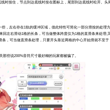
底线时按住，节点到达底线时按在图标上，尾部到达底线时松开。头
符大一些，左右存在1轨的缓冲区域，借此特性可简化一部分滑按的处理
d knows当中来回左右滑动1格的长条，可当做整体跨度仅为1格的直滑条来处理;
1格又立马回来的滑条，可当做直滑条处理，只要开头靠近两格的中心开始滑就不至于
无关那些说200%音符尺寸最好糊的玩家都被骗了。