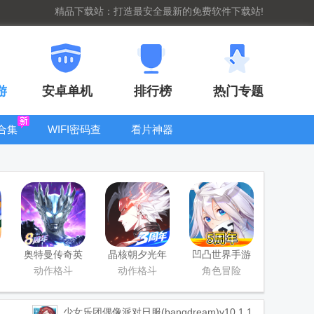
精品下载站：打造最安全最新的免费软件下载站!
游
安卓单机
排行榜
热门专题
合集
WIFI密码查
看片神器
看器
bt手游盒子大
全
奥特曼传奇英
晶核朝夕光年
凹凸世界手游
雄手游正版
官服版
正版
动作格斗
动作格斗
角色冒险
少女乐团偶像派对日服(bangdream)
v10.1.1