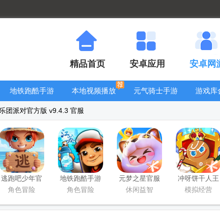
精品首页
安卓应用
安卓网
地铁跑酷手游
本地视频播放
元气骑士手游
游戏库
大全
器
大全
团派对官方版 v9.4.3 官服
逃跑吧少年官
地铁跑酷手游
元梦之星官服
冲呀饼干人王
方版
国服
版
国手游官方版
角色冒险
角色冒险
休闲益智
模拟经营