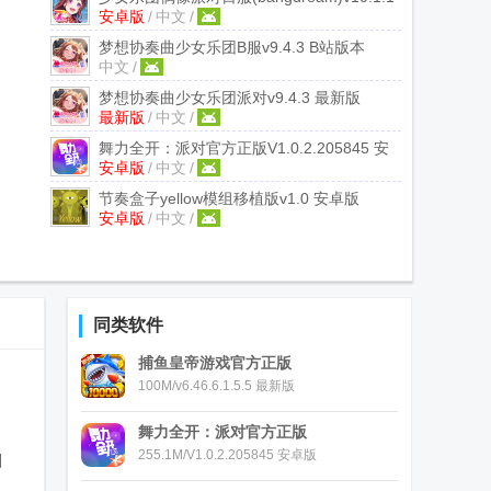
安卓版
/
中文
/
安卓最新版
梦想协奏曲少女乐团B服
v9.4.3 B站版本
中文
/
梦想协奏曲少女乐团派对
v9.4.3 最新版
最新版
/
中文
/
舞力全开：派对官方正版
V1.0.2.205845 安
安卓版
/
中文
/
卓版
节奏盒子yellow模组移植版
v1.0 安卓版
安卓版
/
中文
/
同类软件
捕鱼皇帝游戏官方正版
100M/v6.46.6.1.5.5 最新版
舞力全开：派对官方正版
255.1M/V1.0.2.205845 安卓版
细