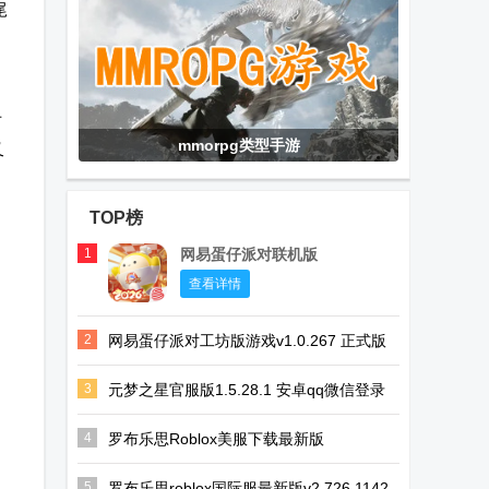
尾
方
mmorpg类型手游
又
TOP榜
1
网易蛋仔派对联机版
查看详情
2
网易蛋仔派对工坊版游戏v1.0.267 正式版
3
元梦之星官服版1.5.28.1 安卓qq微信登录
版
4
罗布乐思Roblox美服下载最新版
v2.726.1142 正版支持中文
5
罗布乐思roblox国际服最新版v2.726.1142