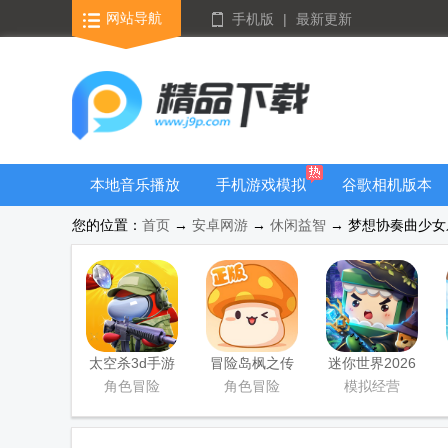
网站导航
手机版
|
最新更新
本地音乐播放
手机游戏模拟
谷歌相机版本
器
器安卓版合集
大全
您的位置：
首页
→
安卓网游
→
休闲益智
→ 梦想协奏曲少女乐
太空杀3d手游
冒险岛枫之传
迷你世界2026
说手游
最新升级版
角色冒险
角色冒险
模拟经营