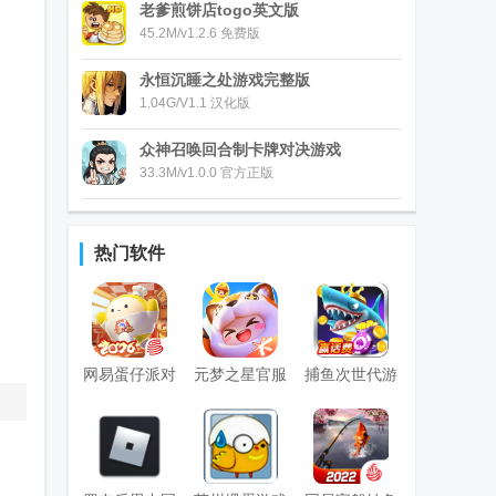
老爹煎饼店togo英文版
45.2M/v1.2.6 免费版
永恒沉睡之处游戏完整版
1.04G/V1.1 汉化版
众神召唤回合制卡牌对决游戏
33.3M/v1.0.0 官方正版
热门软件
网易蛋仔派对
元梦之星官服
捕鱼次世代游
联机版
版
戏最新版
，