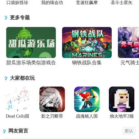
口袋妖怪珍
我的喵会功
竞速狂飙摩
圣斗士星矢
珠安卓直装
夫手游正版
托游戏官方
重生百度版
版
正版
更多专题
甜瓜游乐场类似游戏合
钢铁战队合集
元气骑
集
大家都在玩
Dead Cells国
影之刃断罪
战魂铭人国
烛火地牢2猫
际服最新版
者手游
服联机版
咪的诅咒安
(Otherworld
卓版
网友留言
默认
Legends)
(Tallowmere2)