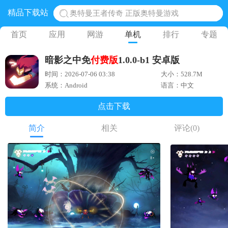
精品下载站
奥特曼王者传奇 正版奥特曼游戏
地铁跑酷体验服国际服 地铁跑酷体验服版本
首页
应用
网游
单机
排行
专题
网易光遇手游正版 点亮星空共庆周年
暗影之中免
付费版
1.0.0-b1 安卓版
黎明觉醒生机腾讯正版 黎明觉醒生机国际服
时间：2026-07-06 03:38
大小：528.7M
蛋仔派对下载 蛋仔派对体验服
系统：Android
语言：中文
点击下载
简介
相关
评论
(0)