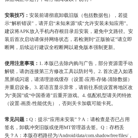
安装技巧：
安装前请彻底卸载旧版（包括数据包），若提
示“解析错误”，请开启“未知来源”或“允许安装未知应用”。
建议将APK放入手机内存根目录后安装，避免中文路径。安
装后首次启动请保持网络状态，若检测到“正版验证”请立即
断网，后续运行建议全程断网以避免版本强制更新。
使用注意事项：
1. 本版已去除内购与广告，部分资源需手动
解锁，请勿连接第三方修改工具以防封号。2. 首次进入如遇
黑屏或闪退，请清理游戏缓存（设置-应用-存储-清除数据）
并重启设备。3. 若语言显示异常，请前往系统设置将地区改
为“美国”或“中国香港”后重开游戏。4. 低配机型请关闭特效
（设置-画质-性能优先），否则关卡加载可能卡死。
常见问题：
Q：提示“应用未安装”？A：请检查是否已占用
签名，卸载冲突旧版或使用MT管理器去签。Q：存档丢
失？A：本版存档路径为/Android/data/com.shadowfree/files/，