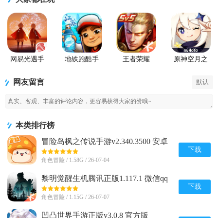
网易光遇手
地铁跑酷手
王者荣耀
原神空月之
游正版
游国服
2026官方最
歌版本
新版
网友留言
默认
本类排行榜
冒险岛枫之传说手游v2.340.3500 安卓
最新版
下载
角色冒险 / 1.58G / 26-07-04
黎明觉醒生机腾讯正版1.117.1 微信qq
登录版
下载
角色冒险 / 1.15G / 26-07-07
凹凸世界手游正版v3.0.8 官方版