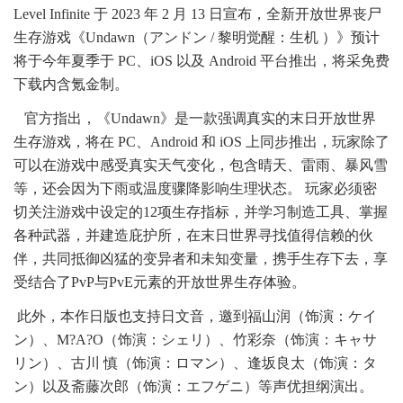
Level Infinite 于 2023 年 2 月 13 日宣布，全新开放世界丧尸
生存游戏《Undawn（アンドン / 黎明觉醒：生机 ）》预计
将于今年夏季于 PC、iOS 以及 Android 平台推出，将采免费
下载内含氪金制。
官方指出，《Undawn》是一款强调真实的末日开放世界
生存游戏，将在 PC、Android 和 iOS 上同步推出，玩家除了
可以在游戏中感受真实天气变化，包含晴天、雷雨、暴风雪
等，还会因为下雨或温度骤降影响生理状态。 玩家必须密
切关注游戏中设定的12项生存指标，并学习制造工具、掌握
各种武器，并建造庇护所，在末日世界寻找值得信赖的伙
伴，共同抵御凶猛的变异者和未知变量，携手生存下去，享
受结合了PvP与PvE元素的开放世界生存体验。
此外，本作日版也支持日文音，邀到福山润（饰演：ケイ
ン）、M?A?O（饰演：シェリ）、竹彩奈（饰演：キャサ
リン）、古川 慎（饰演：ロマン）、逢坂良太（饰演：タ
ン）以及斋藤次郎（饰演：エフゲニ）等声优担纲演出。