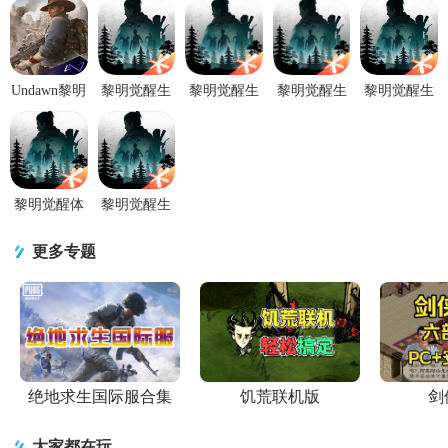
玩家的视觉感受，带来视觉疲劳，进而会加速跳过文字部分的剧情
展示，而这个过程似乎也没有生动的CV去配音，哪怕是这个节点的
最后，以一个总结形式的煽情也好，叙述也好，汇总一..
Undawn黎明
黎明觉醒生
黎明觉醒生
黎明觉醒生
黎明觉醒生
觉醒生机日
机vivo应用
机应用宝版
机腾讯正版
机先行服
服版本
商店版
本v1.117.1
1.117.1 微信
2026最新版
v1.2.21 日服
v1.117.1 最
应用宝版本
qq登录版
1.117.1 先行
最新版
新版
版
黎明觉醒体
黎明觉醒生
验版安卓手
机官方最新
机版
版1.117.1 官
更多专题
v1.109.1 体
方版
验服最新版
本
绝地求生国际服合集
饥荒联机版
剑
大家都在玩