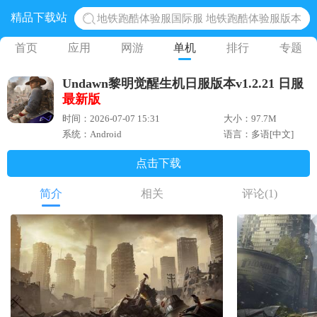
精品下载站
地铁跑酷体验服国际服 地铁跑酷体验服版本
网易光遇手游正版 点亮星空共庆周年
首页
应用
网游
单机
排行
专题
黎明觉醒生机腾讯正版 黎明觉醒生机国际服
Undawn黎明觉醒生机日服版本v1.2.21 日服
蛋仔派对下载 蛋仔派对体验服
最新版
奥特曼王者传奇 正版奥特曼游戏
时间：2026-07-07 15:31
大小：97.7M
系统：Android
语言：多语[中文]
点击下载
简介
相关
评论
(1)