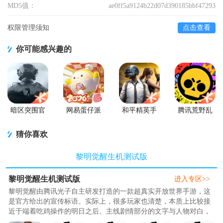
MD5值：
ae0ff5a9124b22d07d390185bbf47293
权限管理须知
点击查看
你可能感兴趣的
暗区突围官
网易蛋仔派
和平精英手
腾讯荒野乱
方版
对联机版
游正式版
斗官方正版
猜你喜欢
黎明觉醒生机测试版
黎明觉醒生机测试版
进入专区>>
黎明觉醒由腾讯光子自主研发打造的一款超真实开放世界手游，这
是官方给出的宣传标语。实际上，很多玩家也清楚，本质上比较接
近于端着吃鸡操作的明日之后。主线剧情部分的文字与人物对白，
因为UI的设计问题，文字展示较小，密密麻麻的文字堆砌非常影响