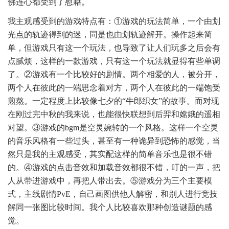
佛连心都受到了慰藉。
我主观感受到的游戏特点有：①游戏的玩法简单，一个由划
光点的轨迹得到的迷，同是也由划轨迹解开。操作起来简
单，但游戏只有这一个玩法，也导致了让人们玩多之后会有
点腻烦，这样的一款游戏，只有这一个玩法就显得有些单调
了。②游戏有一个比较好的剧情。两个相爱的人，被分开，
两个人在彼此的一端思念着对方，两个人在彼此的一端饱受
煎熬。一定程度上比较像七夕的“牛郎织女”的故事。而对现
在刚过完中秋的我来说，也能很快联想到后羿和嫦娥的遥相
对望。③游戏的bgm是空灵婉转的一个风格。这样一个空灵
的音乐风格有一些过头，甚至有一种诡异到恐怖的感觉，当
然只是我的主观感受，其实配这样的简单音乐也是很不错
的。④游戏的点击音效和加载音效都很不错，叮的一声，把
人从带进游戏中，再把人带出去。⑤游戏分为三个主要模
式，主线剧情PvE，自己画图供他人解密，和别人进行竞技
解同一张图比较时间。我个人比较喜欢那种创造谜题的感
觉。