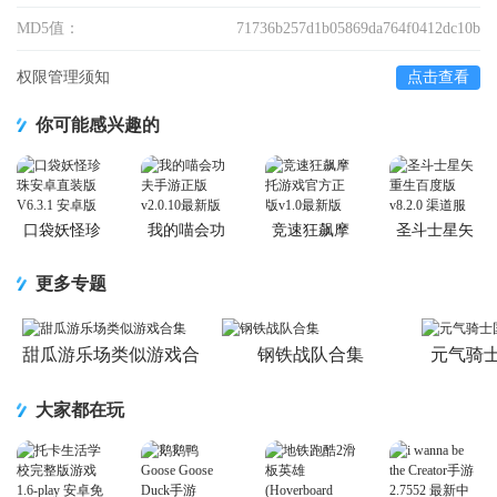
MD5值：
71736b257d1b05869da764f0412dc10b
权限管理须知
点击查看
你可能感兴趣的
口袋妖怪珍
我的喵会功
竞速狂飙摩
圣斗士星矢
珠安卓直装
夫手游正版
托游戏官方
重生百度版
版
正版
更多专题
甜瓜游乐场类似游戏合
钢铁战队合集
元气骑
集
大家都在玩