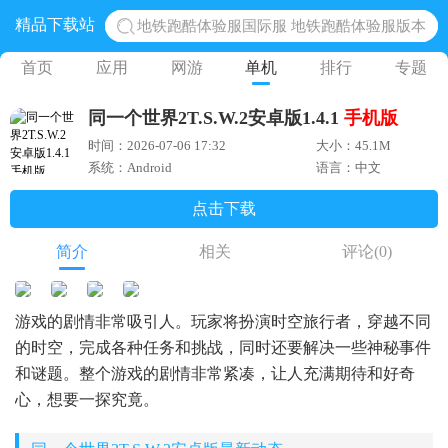
地铁跑酷体验服国际服 地铁跑酷体验服版本
精品下载站
网易光遇手游正版 点亮星空共庆周年
首页
应用
网游
单机
排行
专题
黎明觉醒生机腾讯正版 黎明觉醒生机国际服
蛋仔派对下载 蛋仔派对体验服
同一个世界2T.S.W.2安卓版1.4.1
手机版
奥特曼王者传奇 正版奥特曼游戏
时间：2026-07-06 17:32
大小：45.1M
系统：Android
语言：中文
点击下载
简介
相关
评论
(0)
游戏的剧情非常吸引人。玩家将扮演时空旅行者，穿越不同
的时空，完成各种任务和挑战，同时还要解决一些神秘事件
和谜题。整个游戏的剧情非常紧凑，让人充满期待和好奇
心，想要一探究竟。