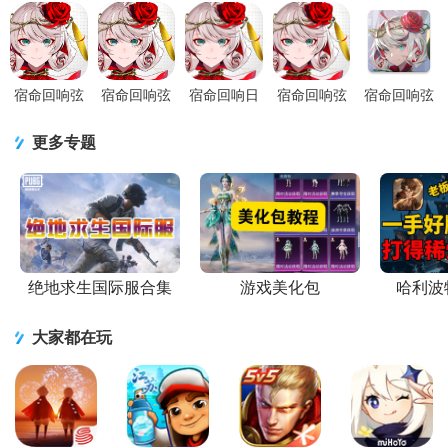
这个游戏中，你将扮演一位年轻的音乐家，踏上一段寻找和谐的旅
程。游戏中充满了古典音乐的魅力，每一首乐曲都仿佛是一段动人
的故事，引领你探索这个充满奇迹与谜团的世界。《宿命回响：弦
上的叹息》不仅提供了精致的游戏画面和华丽的音效，更..
宿命回响弦
宿命回响弦
宿命回响日
宿命回响弦
宿命回响弦
上的叹息公
上的叹息国
服(takt
上的叹息港
上的叹息
测版1.2.472
服正版
op.)0.3.601
澳台服
(takt op
更多专题
公测版
1.2.472 国服
安卓最新版
v1.1.522安
Symphony)
卓手机版
游戏国际服
v1.1.522
绝地求生国际服合集
游戏美化包
哈利波
大家都在玩