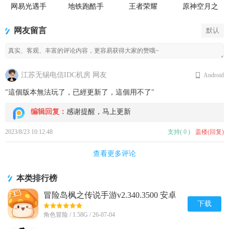
网易光遇手
地铁跑酷手
王者荣耀
原神空月之
游正版
游国服
2026官方最
歌版本
新版
网友留言
默认
江苏无锡电信IDC机房 网友
Android
"這個版本無法玩了，已經更新了，這個用不了"
编辑回复：
感谢提醒，马上更新
2023/8/23 10:12:48
支持
(
0
)
盖楼(回复)
查看更多评论
本类排行榜
冒险岛枫之传说手游v2.340.3500 安卓
最新版
下载
角色冒险 / 1.58G / 26-07-04