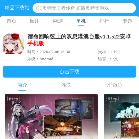
精品下载站
地铁跑酷体验服国际服 地铁跑酷体验服版本
网易光遇手游正版 点亮星空共庆周年
首页
应用
网游
单机
排行
专题
黎明觉醒生机腾讯正版 黎明觉醒生机国际服
宿命回响弦上的叹息港澳台服v1.1.522安卓
蛋仔派对下载 蛋仔派对体验服
手机版
奥特曼王者传奇 正版奥特曼游戏
时间：2026-07-06 16:30
大小：1.19G
系统：Android
语言：中文
点击下载
简介
相关
评论
(1)