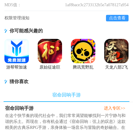
MD5值：
1af8bace3c2733132b5e7a078127a954
权限管理须知
点击查看
你可能感兴趣的
游帮帮加速
原始征途巨
腾讯荒野乱
天龙八部2飞
器下载安卓
人网络官服
斗官方正版
龙战天手游
版
猜你喜欢
宿命回响手游
宿命回响手游
进入专区>>
在这个快节奏的现代社会中，我们常常渴望能够找到一片宁静与和
谐的乐土。而现在，你有机会通过《宿命回响：弦上的叹息》这款
精美的古典乐RPG手游，亲身体验一场音乐与冒险的奇妙融合。在