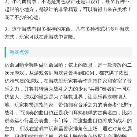
2、小巧而精致，不论是角色设计还是UI设计，甚至各种不
起眼的小地方，都设计的非常精致，可以看得出来在美术上
花了不少的心思。
3、这个游戏有很多很棒的东西。具有多种模式和多种游戏
方式，玩家可以在此游戏中冒险。
游戏点评
宿命回响全称叫做宿命回响：弦上的叹息，是一款漫改的二
次元游戏，从游戏名到游戏背景再到BGM，都充满了浓烈
优雅气质的游戏，在游戏里玩家将会作为指挥家和寄宿了音
乐之力，并将其转换为战斗之力的少女“兵器”奏者们一同对
抗敌人。游戏的设定是为了拯救世界，让音乐再次响彻大
地，玩家将扮演指挥家，带领拥有音乐之力的演奏者们进行
战斗，而演奏的曲目也正是我们耳熟能详的古典名曲，比如
说命运小行星变奏曲、卡门等，而这些曲目也将成为战斗的
主力，所以在游戏中玩家需要安排角色上场，通过对角色属
性、职业和技能的了解，选择上阵的角色搭配出合理的阵