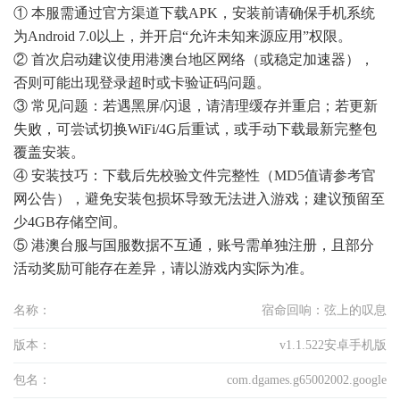
① 本服需通过官方渠道下载APK，安装前请确保手机系统
为Android 7.0以上，并开启“允许未知来源应用”权限。
② 首次启动建议使用港澳台地区网络（或稳定加速器），
否则可能出现登录超时或卡验证码问题。
③ 常见问题：若遇黑屏/闪退，请清理缓存并重启；若更新
失败，可尝试切换WiFi/4G后重试，或手动下载最新完整包
覆盖安装。
④ 安装技巧：下载后先校验文件完整性（MD5值请参考官
网公告），避免安装包损坏导致无法进入游戏；建议预留至
少4GB存储空间。
⑤ 港澳台服与国服数据不互通，账号需单独注册，且部分
活动奖励可能存在差异，请以游戏内实际为准。
名称：
宿命回响：弦上的叹息
版本：
v1.1.522安卓手机版
包名：
com.dgames.g65002002.google