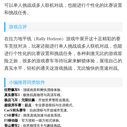
可以单人挑战或多人联机对战，也能进行个性化的比赛设置
和挑战任务。
游戏点评
在拉力地平线（Rally Horizon）游戏中展开这十足精彩的赛
车竞技对决，玩家还能进行单人挑战或多人联机对战，也能
进行个性化的比赛设置和挑战任务，各种刺激无比的游戏冒
险之旅，很多的游戏赛车等待玩家来解锁体验，展现自己的
真实水平，轻松的通关这游戏挑战，无比愉快的竟速对战。
小编推荐同类软件
狂野飙车9
：顶级画质和爽快漂移体验。
真实赛车3
：极致拟真物理与高清车模。
极品飞车：无限狂飙
：开放世界警匪追逐战。
超级房车赛：起点
：专业赛道模拟与生涯模式。
CarX街头赛车
：自由漂移与开放城市竞速。
CSR赛车2
：精美直线加速与改装系统。
F1移动版
：官方授权一级方程式体验。
登山赛车2
：创意物理关卡与趣味挑战。