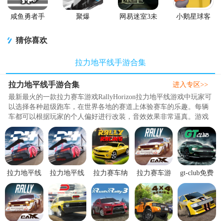
咸鱼勇者手
聚爆
网易迷室3未
小鹅星球客
游
Implosion手
上锁的房间3
户端
游
安卓版
猜你喜欢
拉力地平线手游合集
拉力地平线手游合集
进入专区>>
最新最火的一款拉力赛车游戏RallyHorizon拉力地平线游戏中玩家可
以选择各种超级跑车，在世界各地的赛道上体验赛车的乐趣。每辆
车都可以根据玩家的个人偏好进行改装，音效效果非常逼真。游戏
中有多种环境和道路供玩家选择，玩家可以驾驶赛车全速行驶，漂
移甚至开越野车在泥泞的路上探险。在特技模式下，玩家可以尽情
释放灵感，让自己的赛车在比赛中获得更多的分数。游戏中的挑战
非常丰富，玩家可以在多个地图上参加派对..
拉力地平线
拉力地平线
拉力赛车纳
拉力赛车游
gt-club免费
修改版(Rally
游戏官方安
斯卡游戏无
戏CarX
版.apk1.14.29
Horizon)v2.5.15
卓版v2.5.15
限金币0.4.2
Rally最新版
最新版
安卓最新版
最新版
最新版
18601 安卓
版