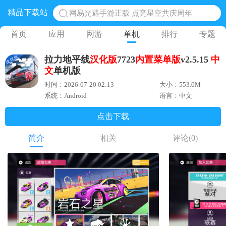
精品下载站
网易光遇手游正版 点亮星空共庆周年
黎明觉醒生机腾讯正版 黎明觉醒生机国际服
首页
应用
网游
单机
排行
专题
蛋仔派对下载 蛋仔派对体验服
拉力地平线
汉化版
7723
内置菜单版
v2.5.15
中
奥特曼王者传奇 正版奥特曼游戏
文
单机版
地铁跑酷体验服国际服 地铁跑酷体验服版本
时间：2026-07-20 02:13
大小：553.0M
系统：Android
语言：中文
点击下载
简介
相关
评论
(0)