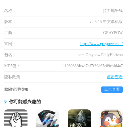
名称：
拉力地平线
版本：
v2.5.15 中文单机版
厂商：
GRAYPOW
官网：
https://www.graypow.com/
包名：
com.Graypow.RallyHorizon
MD5值：
1198988fde4d7bf7f39d67e89cbfd4a7
隐私政策：
点击查看
权限管理须知
点击查看
你可能感兴趣的