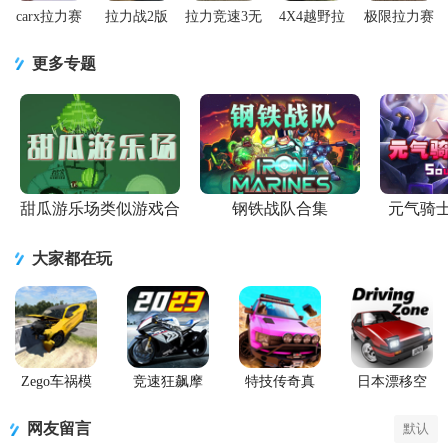
carx拉力赛
拉力战2版
拉力竞速3无
4X4越野拉
极限拉力赛
游戏免费版
0.99.25 去广
限金钱版
力赛去广告
游戏(Rally
26102 最新
告版
1.157 安卓
版9.6 全车
Fury)1.113
更多专题
版
版
辆解锁
中文无限金
币版
甜瓜游乐场类似游戏合
钢铁战队合集
元气骑
集
大家都在玩
Zego车祸模
竞速狂飙摩
特技传奇真
日本漂移空
拟器(Car
托游戏官方
实赛车内购
间(Driving
Crash
正版
版(Stunt
Zone Japan)
网友留言
默认
Compilation
Legends)
Game)内置菜