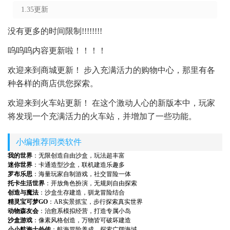
1.35更新
没有更多的时间限制!!!!!!!!
呜呜呜内容更新啦！！！！
欢迎来到商城更新！ 步入充满活力的购物中心，那里有各
种各样的商店供您探索。
欢迎来到火车站更新！ 在这个激动人心的新版本中，玩家
将发现一个充满活力的火车站，并增加了一些功能。
小编推荐同类软件
我的世界
：无限创造自由沙盒，玩法超丰富
迷你世界
：卡通造型沙盒，联机建造乐趣多
罗布乐思
：海量玩家自制游戏，社交冒险一体
托卡生活世界
：开放角色扮演，无规则自由探索
创造与魔法
：沙盒生存建造，驯龙冒险结合
精灵宝可梦GO
：AR实景抓宝，步行探索真实世界
动物森友会
：治愈系模拟经营，打造专属小岛
沙盒游戏
：像素风格创造，万物皆可破坏建造
小小航海士外传
：航海冒险养成，探索广阔海域