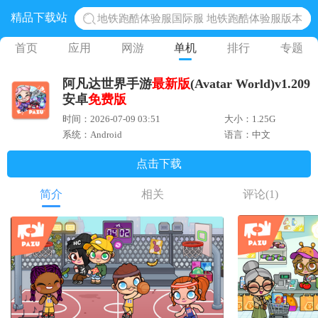
精品下载站
地铁跑酷体验服国际服 地铁跑酷体验服版本
网易光遇手游正版 点亮星空共庆周年
首页
应用
网游
单机
排行
专题
黎明觉醒生机腾讯正版 黎明觉醒生机国际服
阿凡达世界手游
最新版
(Avatar World)v1.209
蛋仔派对下载 蛋仔派对体验服
安卓
免费版
奥特曼王者传奇 正版奥特曼游戏
时间：2026-07-09 03:51
大小：1.25G
系统：Android
语言：中文
点击下载
简介
相关
评论
(1)