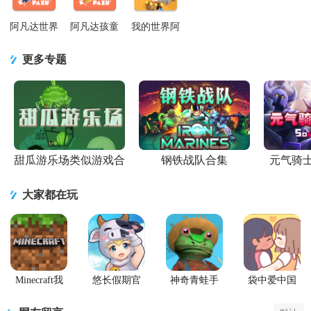
版
Avatar
World)0.4.3
饰解锁版
House)v1
官方版
阿凡达世界
阿凡达孩童
我的世界阿
手游最新版
世界(Avatar
凡达mod手
(Avatar
World)国际
机版2.0最新
更多专题
World)v1.209
服v1.209 最
版
安卓免费版
新版
甜瓜游乐场类似游戏合
钢铁战队合集
元气骑
集
大家都在玩
Minecraft我
悠长假期官
神奇青蛙手
袋中爱中国
的世界Beta版
方版
机版
之家
(Amazing
PocketLove