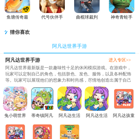
鱼塘传奇最
代号伙伴手
曲棍球裁判
神奇青蛙手
新的版
游正版
模拟器
机版
(Hockey
(Amazing
猜你喜欢
Referee
Frog)
Simulator)
阿凡达世界手游
阿凡达世界手游
进入专区>>
阿凡达世界最新版是一款趣味性十足的休闲模拟游戏。在游戏中，
玩家可以定制自己的角色，包括肤色、发色、服饰，以及各种配饰
等。玩家可以展现他们的想象力和时尚感，尽情地创造出属于自己
的风格。在阿凡达世界中还可以重新创建各种不同的风格，玩家可
以享受各种配件和卡哇伊头像制作工具，给你带来无尽的风格变
化。此外，该游戏还提供了大量不同的物品来装饰房间，玩家可以
选择家具、装饰物品等，实现他们的房间设计梦想。游戏中的..
兔小萌世界
蒂奇镇阿凡
阿凡达生活
阿凡达生活
阿凡达孩童
奇妙之旅官
达梦想世界
我的世界国
我的世界
世界装扮内
方正版
内购版(Tizi
际版0.4.3 国
(Avatar Life
置存档版
v1.0.29 完整
Dream
际服
My
v1.209 全服