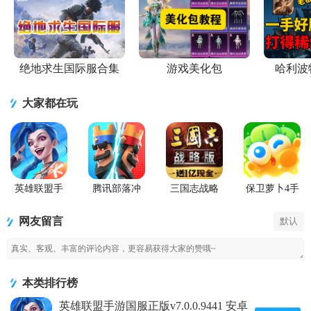
绝地求生国际服合集
游戏美化包
哈利波
大家都在玩
英雄联盟手
腾讯部落冲
三国志战略
保卫萝卜4手
游国服正版
突皇室战争
版九游版
游
手游
网友留言
默认
本类排行榜
英雄联盟手游国服正版v7.0.0.9441 安卓