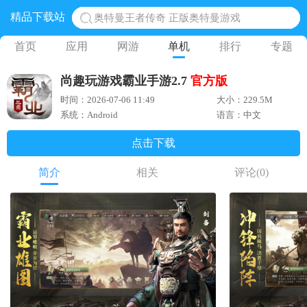
精品下载站
奥特曼王者传奇 正版奥特曼游戏
地铁跑酷体验服国际服 地铁跑酷体验服版本
首页
应用
网游
单机
排行
专题
网易光遇手游正版 点亮星空共庆周年
尚趣玩游戏霸业手游2.7
官方版
黎明觉醒生机腾讯正版 黎明觉醒生机国际服
时间：2026-07-06 11:49
大小：229.5M
蛋仔派对下载 蛋仔派对体验服
系统：Android
语言：中文
点击下载
简介
相关
评论
(0)