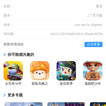
名称：
霸业
版本：
2.7 官方版
包名：
com.sqw.by.aligames
MD5值：
bb5121301393d61d1b3c2f6ae6c44794
权限管理须知
点击查看
你可能感兴趣的
太空杀3d手
冒险岛枫之
迷你世界
逃跑吧少年
游
传说手游
2026最新升
官方版
级版
更多专题