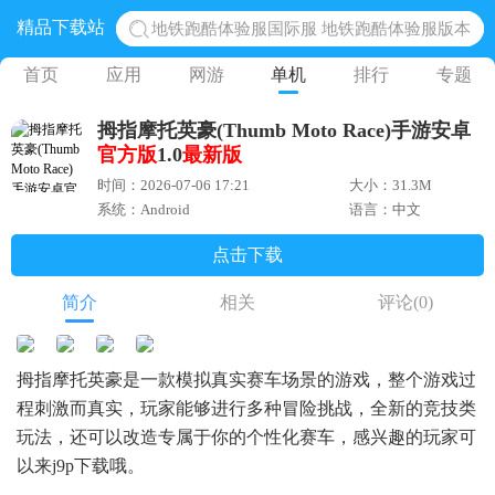
精品下载站
地铁跑酷体验服国际服 地铁跑酷体验服版本
网易光遇手游正版 点亮星空共庆周年
首页
应用
网游
单机
排行
专题
黎明觉醒生机腾讯正版 黎明觉醒生机国际服
拇指摩托英豪(Thumb Moto Race)手游安卓
蛋仔派对下载 蛋仔派对体验服
官方版
1.0
最新版
奥特曼王者传奇 正版奥特曼游戏
时间：2026-07-06 17:21
大小：31.3M
系统：Android
语言：中文
点击下载
简介
相关
评论
(0)
拇指摩托英豪是一款模拟真实赛车场景的游戏，整个游戏过
程刺激而真实，玩家能够进行多种冒险挑战，全新的竞技类
玩法，还可以改造专属于你的个性化赛车，感兴趣的玩家可
以来j9p下载哦。