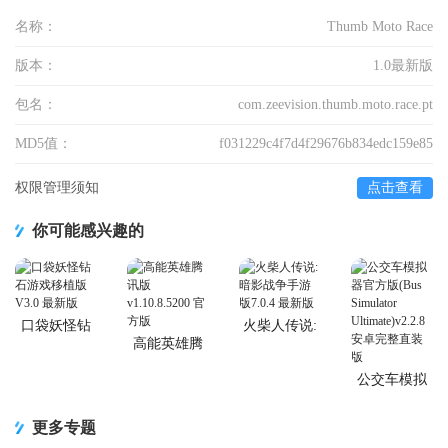
名称：
Thumb Moto Race
版本：
1.0最新版
包名：
com.zeevision.thumb.moto.race.pt
MD5值：
f031229c4f7d4f29676b834edc159e85
权限管理须知
点击查看
你可能感兴趣的
口袋妖怪钻
火柴人传说:
石游戏移植
暗影战争手
高能英雄腾
版
游版
讯版
公交车模拟
器官方版(Bus
Simulator
更多专题
Ultimate)