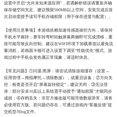
设置中开启“允许未知来源应用”，若遇解析错误请重装并确
保存储空间充足。建议预留500MB以上空间，安装完成后首
次启动需授予读写手机存储权限（用于保存进度与配置）。
【使用注意事项】本游戏依赖加速传感器操控方向，请保持
手机水平握持；赛车转弯时轻触屏幕两侧即可完成漂移，重
按可能导致反向控制。建议在WIFI环境下加载赛道以避免流
量消耗，若画面卡顿可进入设置下调至“性能优先”模式。游
戏过程中手机会发热属正常现象，请适时休息。
【常见问题】①闪退/黑屏：请尝试清除游戏缓存（设置→
应用管理→拇指摩托→清除数据），或重启设备；②方向失
控：检查是否开启“屏幕旋转锁定”，建议关闭；③无法登
录：部分安卓10及以上系统需手动授予“通知权限”才能同步
成就；④存档丢失：非官方修改版可能导致数据异常，请务
必使用官方版。若问题仍存在，可通过游戏内“客服反馈”提
交机型与log文件。