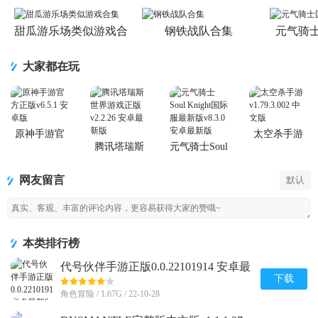
甜瓜游乐场类似游戏合
钢铁战队合集
元气骑
集
大家都在玩
原神手游官
太空杀手游
方正版
腾讯塔瑞斯
元气骑士Soul
世界游戏正
Knight国际服
版
最新版
网友留言
默认
本类排行榜
代号伙伴手游正版0.0.22101914 安卓最
新版
下载
角色冒险 / 1.67G / 22-10-28