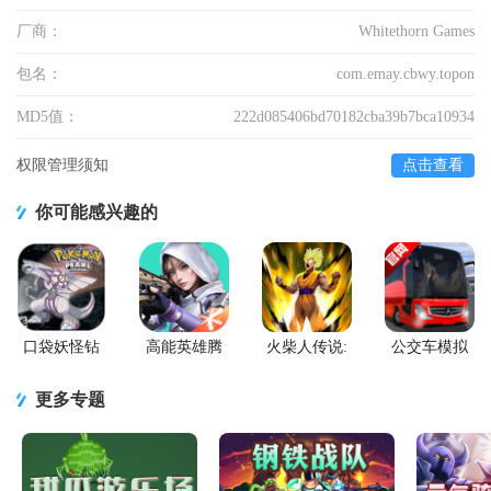
厂商：
Whitethorn Games
包名：
com.emay.cbwy.topon
MD5值：
222d085406bd70182cba39b7bca10934
权限管理须知
点击查看
你可能感兴趣的
口袋妖怪钻
高能英雄腾
火柴人传说:
公交车模拟
石游戏移植
讯版
暗影战争手
器官方版(Bus
版
游版
Simulator
更多专题
Ultimate)