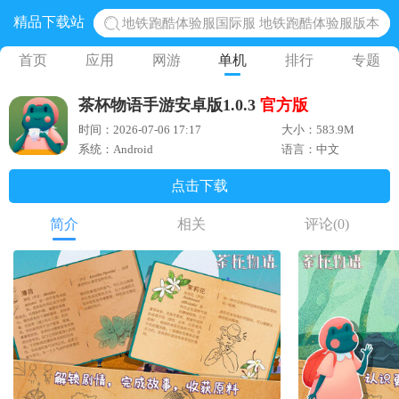
精品下载站
地铁跑酷体验服国际服 地铁跑酷体验服版本
网易光遇手游正版 点亮星空共庆周年
首页
应用
网游
单机
排行
专题
黎明觉醒生机腾讯正版 黎明觉醒生机国际服
茶杯物语手游安卓版1.0.3
官方版
蛋仔派对下载 蛋仔派对体验服
时间：2026-07-06 17:17
大小：583.9M
奥特曼王者传奇 正版奥特曼游戏
系统：Android
语言：中文
点击下载
简介
相关
评论
(0)