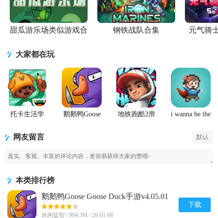
甜瓜游乐场类似游戏合
钢铁战队合集
元气骑
集
大家都在玩
托卡生活学
鹅鹅鸭Goose
地铁跑酷2滑
i wanna be the
校完整版游
Goose Duck
板英雄
Creator手游
戏
手游
(Hoverboard
网友留言
默认
Heroes)
本类排行榜
鹅鹅鸭Goose Goose Duck手游v4.05.01
安卓完整版
下载
休闲益智 / 904.3M / 26-01-08