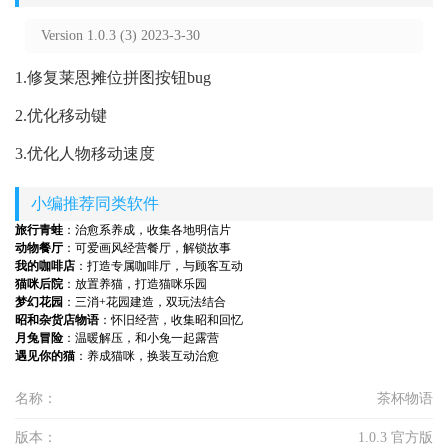
Version 1.0.3 (3) 2023-3-30
1.修复莱恩摊位拼图按钮bug
2.优化移动键
3.优化人物移动速度
小编推荐同类软件
旅行青蛙
：治愈系养成，收集各地明信片
动物餐厅
：可爱画风经营餐厅，解锁故事
我的咖啡店
：打造专属咖啡厅，与顾客互动
猫咪后院
：放置养猫，打造猫咪乐园
梦幻花园
：三消+花园建造，双玩法结合
昭和杂货店物语
：怀旧经营，收集昭和回忆
月兔冒险
：温暖解压，和小兔一起露营
遇见你的猫
：养成猫咪，换装互动治愈
名称：
茶杯物语
版本：
1.0.3 官方版