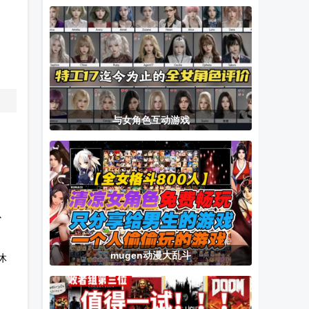
燃油版无限金
游戏
免费安卓汉化
币无限钻石
版
与女角色互动游戏
以
mugen动漫大乱斗
休