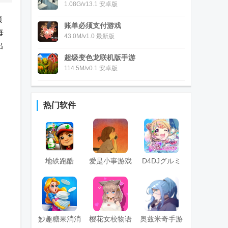
1.08G/v13.1 安卓版
顿
账单必须支付游戏
每
43.0M/v1.0 最新版
出
超级变色龙联机版手游
114.5M/v0.1 安卓版
热门软件
地铁跑酷
爱是小事游戏
D4DJグルミ
(subway surf)
(Love is...)
ク电音派对
国际版菜单免
费版
妙趣糖果消消
樱花女校物语
奥兹米奇手游