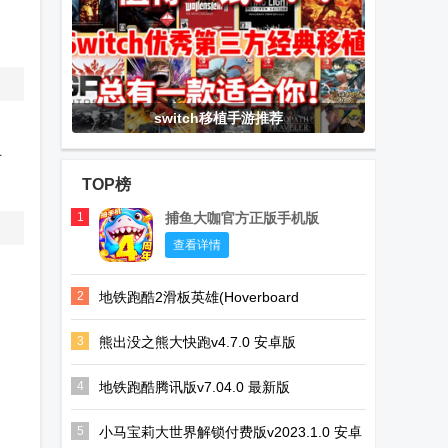
自
switch移植手游推荐
，
有
TOP榜
1
捕鱼大咖官方正版手机版
查看详情
2
地铁跑酷2滑板英雄(Hoverboard
Heroes)v1.12.0 国际版
3
熊出没之熊大快跑v4.7.0 安卓版
4
地铁跑酷腾讯版v7.04.0 最新版
5
小马宝莉大世界解锁付费版v2023.1.0 安卓