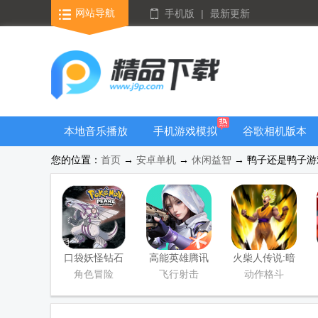
网站导航
手机版
|
最新更新
本地音乐播放
手机游戏模拟
谷歌相机版本
器
器安卓版合集
大全
您的位置：
首页
→
安卓单机
→
休闲益智
→ 鸭子还是鸭子游戏
口袋妖怪钻石
高能英雄腾讯
火柴人传说:暗
游戏移植版
版
影战争手游版
角色冒险
飞行射击
动作格斗