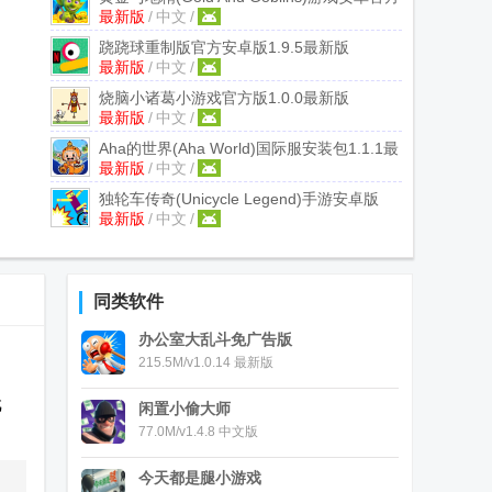
最新版
/
中文
/
版
1.35.0 国际服最新版
跷跷球重制版官方安卓版
1.9.5最新版
最新版
/
中文
/
烧脑小诸葛小游戏官方版
1.0.0最新版
最新版
/
中文
/
Aha的世界(Aha World)国际服安装包
1.1.1最
最新版
/
中文
/
新版
独轮车传奇(Unicycle Legend)手游安卓版
最新版
/
中文
/
1.1.0最新版
同类软件
办公室大乱斗免广告版
215.5M/v1.0.14 最新版
戏
闲置小偷大师
77.0M/v1.4.8 中文版
今天都是腿小游戏