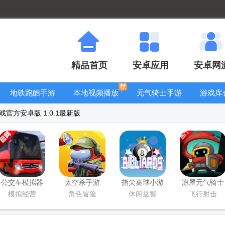
精品首页
安卓应用
安卓网
地铁跑酷手游
本地视频播放
元气骑士手游
游戏库
大全
器
大全
官方安卓版 1.0.1最新版
公交车模拟器
太空杀手游
指尖桌球小游
凉屋元气骑士
官方版(Bus
戏
前传手游
模拟经营
角色冒险
休闲益智
飞行射击
Simulator
Ultimate)