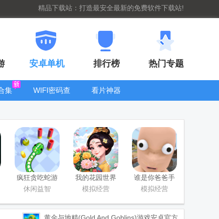
精品下载站：打造最安全最新的免费软件下载站!
游
安卓单机
排行榜
热门专题
合集
WIFI密码查
看片神器
看器
bt手游盒子大
全
疯狂贪吃蛇游
我的花园世界
谁是你爸爸手
戏最新版
最新版
游正版(Who's
休闲益智
模拟经营
模拟经营
Your Daddy)
黄金与地精(Gold And Goblins)游戏安卓官方