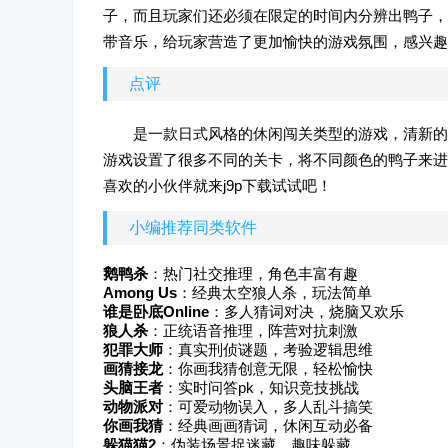
子，而且玩家们还必须在限定的时间内分辨出鸭子，
带音乐，给玩家营造了更加愉快的游戏氛围，感兴趣
点评
是一款日式风格的休闲闯关类型的游戏，清新的
游戏设置了很多不同的关卡，将不同颜色的鸭子来进
喜欢的小伙伴就来j9p下载试试吧！
小编推荐同类软件
鹅鸭杀
：热门社交推理，角色丰富有趣
Among Us
：经典太空狼人杀，玩法简单
谁是卧底Online
：多人猜词对决，烧脑又欢乐
狼人杀
：正统语音推理，阵营对抗刺激
犯罪大师
：真实刑侦谜题，考验逻辑思维
画猜接龙
：你画我猜创意无限，轻松愉快
头脑王者
：实时问答pk，知识竞技挑战
动物派对
：可爱动物误入，多人乱斗搞笑
你画我猜
：经典画画猜词，休闲互动必备
躲猫猫2
：伪装场景捉迷藏，趣味躲藏