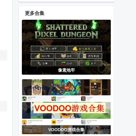
乐手游
手游
orzmic
更多合集
擦干净抖音小
选技生存大乱
Car Tuning汽
游戏(Clean it)
斗2手游
车改装游戏
安卓版
战斗的命运骰
办公室大乱斗
安魂曲计划最
像素地牢
子冒险游戏
免广告版
新版本
潜水员戴夫全
闲置小偷大师
幸福家里蹲的
DLC手机汉化
养成方法(语音
版游戏(DAVE
DLC)正式版
THE DIVER)
VOODOO游戏合集
飞机大厨无限
今天都是腿小
RIDDLEJOKER