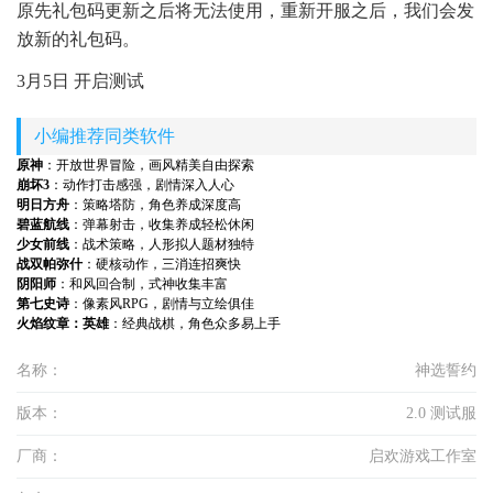
原先礼包码更新之后将无法使用，重新开服之后，我们会发
放新的礼包码。
3月5日 开启测试
小编推荐同类软件
原神
：开放世界冒险，画风精美自由探索
崩坏3
：动作打击感强，剧情深入人心
明日方舟
：策略塔防，角色养成深度高
碧蓝航线
：弹幕射击，收集养成轻松休闲
少女前线
：战术策略，人形拟人题材独特
战双帕弥什
：硬核动作，三消连招爽快
阴阳师
：和风回合制，式神收集丰富
第七史诗
：像素风RPG，剧情与立绘俱佳
火焰纹章：英雄
：经典战棋，角色众多易上手
名称：
神选誓约
版本：
2.0 测试服
厂商：
启欢游戏工作室