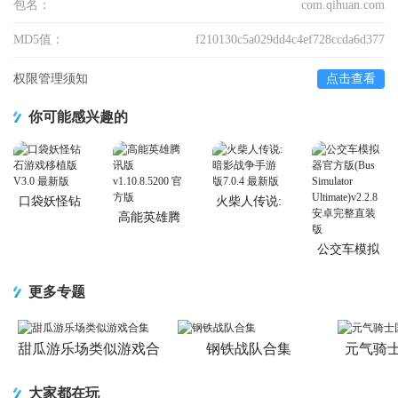
包名：
com.qihuan.com
MD5值：
f210130c5a029dd4c4ef728ccda6d377
权限管理须知
点击查看
你可能感兴趣的
口袋妖怪钻
火柴人传说:
石游戏移植
暗影战争手
高能英雄腾
版
游版
讯版
公交车模拟
器官方版(Bus
Simulator
更多专题
Ultimate)
甜瓜游乐场类似游戏合
钢铁战队合集
元气骑
集
大家都在玩