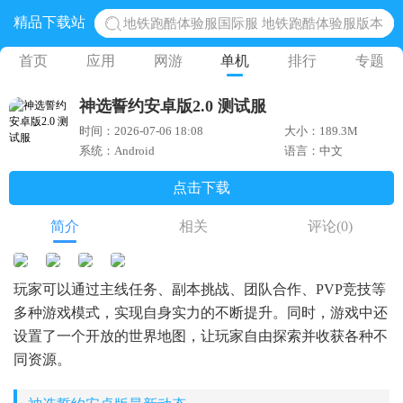
精品下载站
网易光遇手游正版 点亮星空共庆周年
黎明觉醒生机腾讯正版 黎明觉醒生机国际服
首页
应用
网游
单机
排行
专题
蛋仔派对下载 蛋仔派对体验服
神选誓约安卓版2.0 测试服
奥特曼王者传奇 正版奥特曼游戏
时间：2026-07-06 18:08
大小：189.3M
地铁跑酷体验服国际服 地铁跑酷体验服版本
系统：Android
语言：中文
点击下载
简介
相关
评论
(0)
玩家可以通过主线任务、副本挑战、团队合作、PVP竞技等
多种游戏模式，实现自身实力的不断提升。同时，游戏中还
设置了一个开放的世界地图，让玩家自由探索并收获各种不
同资源。