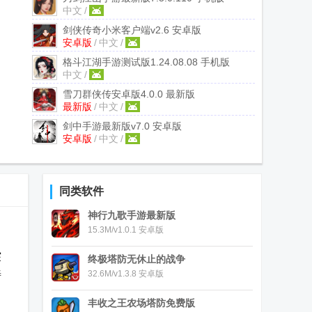
中文
/
剑侠传奇小米客户端
v2.6 安卓版
安卓版
/
中文
/
格斗江湖手游测试版
1.24.08.08 手机版
中文
/
雪刀群侠传安卓版
4.0.0 最新版
最新版
/
中文
/
剑中手游最新版
v7.0 安卓版
安卓版
/
中文
/
同类软件
神行九歌手游最新版
15.3M/v1.0.1 安卓版
突
终极塔防无休止的战争
善
32.6M/v1.3.8 安卓版
丰收之王农场塔防免费版