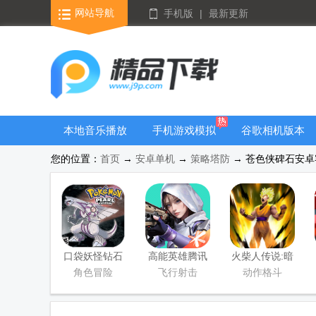
网站导航
手机版
|
最新更新
本地音乐播放
手机游戏模拟
谷歌相机版本
器
器安卓版合集
大全
您的位置：
首页
→
安卓单机
→
策略塔防
→ 苍色侠碑石安卓客户
口袋妖怪钻石
高能英雄腾讯
火柴人传说:暗
游戏移植版
版
影战争手游版
角色冒险
飞行射击
动作格斗