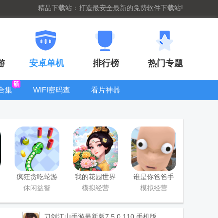
精品下载站：打造最安全最新的免费软件下载站!
游
安卓单机
排行榜
热门专题
合集
WIFI密码查
看片神器
看器
bt手游盒子大
全
疯狂贪吃蛇游
我的花园世界
谁是你爸爸手
戏最新版
最新版
游正版(Who's
休闲益智
模拟经营
模拟经营
Your Daddy)
刀剑江山手游最新版
7.5.0.110 手机版