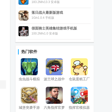
183.2M/v13.3 安卓版
落日战火最新版游戏
1G/v1.0.4 手机版
假面骑士英雄集结游戏手机版
100.2M/v1.0 安卓版
热门软件
虫虫战斗模拟
波兰球之战中
仓鼠蛋糕工厂
器2免费修改
文最新版
免广告版
版
城堡突袭手游
六角指挥官梦
指挥官模拟器