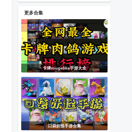
幻英雄辅助菜
免广告版
单
更多合集
基辅罗斯
Rubylands岛
坚守阵地2手
屿王国内购版
游
中文版
噤声寻宝记卡
口袋妖怪钻石
我的世界真正
卡牌rougelike手游大全
牌构筑桌游
游戏移植版
的凋零风暴模
组手机版
账单必须支付
把钱花光免广
泽塔升华器模
游戏
告游戏
拟器(Ultra Z
Riser)
口袋妖怪手游合集
花光马斯克的
生锈战争无限
超级变色龙联