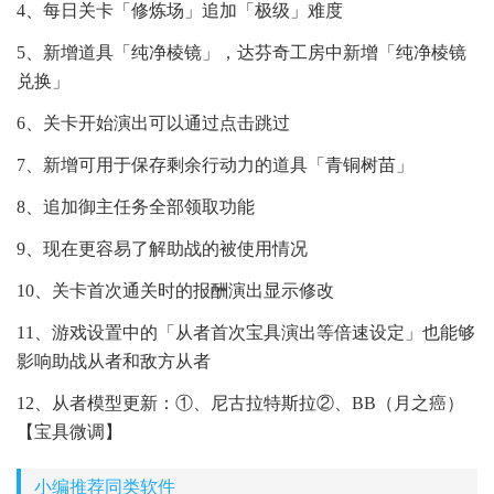
4、每日关卡「修炼场」追加「极级」难度
5、新增道具「纯净棱镜」，达芬奇工房中新增「纯净棱镜
兑换」
6、关卡开始演出可以通过点击跳过
7、新增可用于保存剩余行动力的道具「青铜树苗」
8、追加御主任务全部领取功能
9、现在更容易了解助战的被使用情况
10、关卡首次通关时的报酬演出显示修改
11、游戏设置中的「从者首次宝具演出等倍速设定」也能够
影响助战从者和敌方从者
12、从者模型更新：①、尼古拉特斯拉②、BB（月之癌）
【宝具微调】
小编推荐同类软件