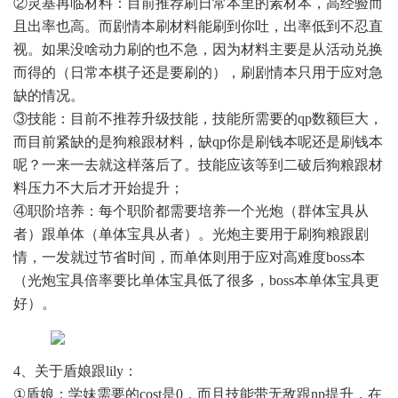
②灵基再临材料：目前推荐刷日常本里的素材本，高经验而
且出率也高。而剧情本刷材料能刷到你吐，出率低到不忍直
视。如果没啥动力刷的也不急，因为材料主要是从活动兑换
而得的（日常本棋子还是要刷的），刷剧情本只用于应对急
缺的情况。
③技能：目前不推荐升级技能，技能所需要的qp数额巨大，
而目前紧缺的是狗粮跟材料，缺qp你是刷钱本呢还是刷钱本
呢？一来一去就这样落后了。技能应该等到二破后狗粮跟材
料压力不大后才开始提升；
④职阶培养：每个职阶都需要培养一个光炮（群体宝具从
者）跟单体（单体宝具从者）。光炮主要用于刷狗粮跟剧
情，一发就过节省时间，而单体则用于应对高难度boss本
（光炮宝具倍率要比单体宝具低了很多，boss本单体宝具更
好）。
4、关于盾娘跟lily：
①盾娘：学妹需要的cost是0，而且技能带无敌跟np提升，在