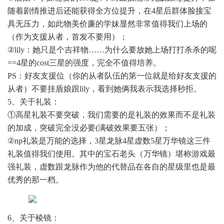
随着剧情推进后还能获得全方位提升，在4星后群体脸接宝
具无压力，如此物美价廉的学妹显然非常值得我们上场的
（作为支援从者，首发不要用）；
②lily：她只是个吉祥物……为什么要放她上场打打杀杀的呢
==4星的cost三星的强度，完全不值得培养。
PS：好友支援位（你的从者队伍的第一位就是给好友支援的
从者）不要挂盾娘跟lily，看到她俩我表示我选择秒拒。
5、关于礼装：
①高星礼装不要突破，我们需要的是礼装的效果而不是礼装
的加成，突破完全没必要(满破效果要五张）；
②np礼装是万能的选择，3星龙脉4星虚数5星万华镜这三件
礼装值得我们使用。其中的宝石老头（万华镜）堪称游戏最
强礼装，虚数跟龙脉作为他的代替品在各自的星级里也是最
优秀的那一档。
6、关于棱镜：