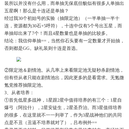
装所以并没有什么用，而单抽无保底但貌似有很多人单抽出
五星啊！那么是十连还是单抽？
经过我30个初始号的实验（抽限定池）（一半单抽一半十
连，资源都为30石+5呼符），十连中仅有5个号出五星，而
单抽却出来了7个！而且4星数量也是单抽的比较多。
结论：我信仰单抽==，当然你石头要有一定数量才开始抽，
否则都是GG。缺礼装则十连是首选。
②限定池＆剧情池。从几率上来看限定池无疑秒杀剧情池，
但有些从者只能在剧情池出，因此更多的是看需求。无氪微
氪党推荐抽限定池。
3、从者培养：
①首先低星多战神，1星跟2星中值得培养的有三个：1星自
爆弓（阿拉什），2星安徒生，2星圣乔治。而3星值得培养
的很多，在这里就不一一列举了，作为3星战神他们的共同
点是不丑（丑逼不培养就对了），吕布例外==