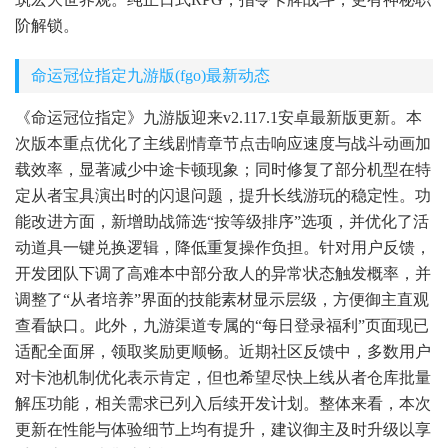
阶解锁。
命运冠位指定九游版(fgo)最新动态
《命运冠位指定》九游版迎来v2.117.1安卓最新版更新。本
次版本重点优化了主线剧情章节点击响应速度与战斗动画加
载效率，显著减少中途卡顿现象；同时修复了部分机型在特
定从者宝具演出时的闪退问题，提升长线游玩的稳定性。功
能改进方面，新增助战筛选“按等级排序”选项，并优化了活
动道具一键兑换逻辑，降低重复操作负担。针对用户反馈，
开发团队下调了高难本中部分敌人的异常状态触发概率，并
调整了“从者培养”界面的技能素材显示层级，方便御主直观
查看缺口。此外，九游渠道专属的“每日登录福利”页面现已
适配全面屏，领取奖励更顺畅。近期社区反馈中，多数用户
对卡池机制优化表示肯定，但也希望尽快上线从者仓库批量
解压功能，相关需求已列入后续开发计划。整体来看，本次
更新在性能与体验细节上均有提升，建议御主及时升级以享