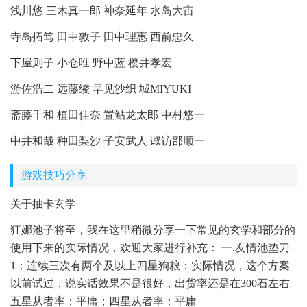
浅川悠 三木真一郎 神奈延年 水岛大宙
寺岛拓笃 田中敦子 田中理惠 西前忠久
下屋则子 小仓唯 野中蓝 樱井孝宏
游佐浩二 远藤绫 早见沙织 城MIYUKI
斋藤千和 植田佳奈 置鲇龙太郎 中村悠一
中井和哉 种田梨沙 子安武人 诹访部顺一
游戏技巧分享
关于抽卡玄学
狂娜池子将至，我在这里稍微分享一下常见的玄学和部分的
使用下来的实际情况，欢迎大家进行补充： 一.友情池垫刀
1：连续三次有两个及以上四星狗粮：实际情况，这个方案
以前试过，说实话效果不是很好，出货率还是在300石左右
五星从者率：平庸；四星从者率：平庸