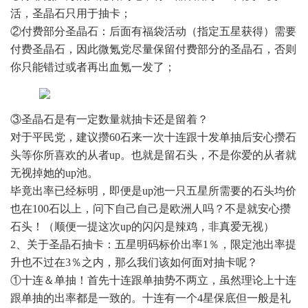
活，圣晶石只用于抽卡；
②付费部分圣晶石：后面有福袋活动（指定五星获得）需要
付费圣晶石，因此微氪党尽量保留付费部分的圣晶石，否则
你只能错过或者再出血氪一发了；
③圣晶石是有一定数量就抽卡还是留着？
对于平民党，建议攒60石来一次十连跟十发单抽后安心攒石
头等你所喜欢的从者up。也就是留石头，不是你爱的从者就
无视掉她的up池。
毕竟出率已经标明，即便是up池一只五星所需要的石头均价
也在100石以上，问下自己自己是欧洲人吗？不是就安心攒
石头！（顺便一提这次up的闪闪是辣鸡，非真爱无视）
2、关于圣晶石抽卡：五星明码标价出率1％，限定池出率提
升也不过在3％之内，那么我们该如何面对抽卡呢？
①十连＆单抽！首先十连跟单抽势不两立，虽然理论上十连
跟单抽的出率都是一致的。十连有一个4星保底但一般是礼