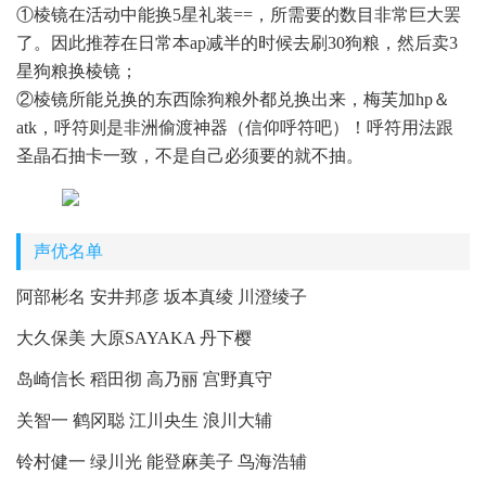
①棱镜在活动中能换5星礼装==，所需要的数目非常巨大罢
了。因此推荐在日常本ap减半的时候去刷30狗粮，然后卖3
星狗粮换棱镜；
②棱镜所能兑换的东西除狗粮外都兑换出来，梅芙加hp＆
atk，呼符则是非洲偷渡神器（信仰呼符吧）！呼符用法跟
圣晶石抽卡一致，不是自己必须要的就不抽。
声优名单
阿部彬名 安井邦彦 坂本真绫 川澄绫子
大久保美 大原SAYAKA 丹下樱
岛崎信长 稻田彻 高乃丽 宫野真守
关智一 鹤冈聪 江川央生 浪川大辅
铃村健一 绿川光 能登麻美子 鸟海浩辅