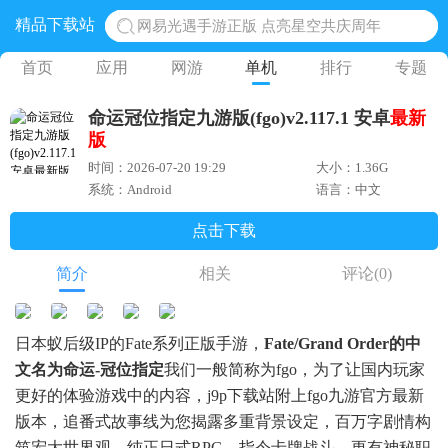
精品下载站
网易光遇手游正版 点亮星空共庆周年
黎明觉醒生机腾讯正版 黎明觉醒生机国际服
首页
应用
网游
单机
排行
专题
蛋仔派对下载 蛋仔派对体验服
命运冠位指定九游版(fgo)v2.117.1 安卓
最新
奥特曼王者传奇 正版奥特曼游戏
版
地铁跑酷体验服国际服 地铁跑酷体验服版本
时间：2026-07-20 19:29
大小：1.36G
系统：Android
语言：中文
点击下载
简介
相关
评论
(0)
日本蚁后级IP的Fate系列正版手游，
Fate/Grand Order的中
文名为命运-冠位指定
我们一般简称为fgo，为了让国内玩家
更好的体验游戏中的内容，j9p下载站附上fgo九游官方最新
版本，追番式故事线为您揭露多重背景设定，百万字剧情构
筑宏大世界观。纯正日式RPG，指令卡牌战斗，更有神秘职