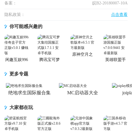
备案：
皖B2-20180007-10A
隐私政策：
点击查看
你可能感兴趣的
原神空月之
歌版本
闲趣互娱996
腾讯宝可梦
英雄联盟手
传奇盒子官
大集结国服
游国服正版
方正版
正式版
更多专题
绝地求生国际服合集
MC启动器大全
joi
大家都在玩