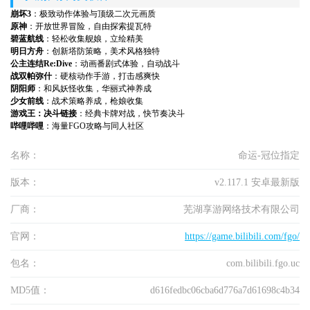
崩坏3
：极致动作体验与顶级二次元画质
原神
：开放世界冒险，自由探索提瓦特
碧蓝航线
：轻松收集舰娘，立绘精美
明日方舟
：创新塔防策略，美术风格独特
公主连结Re:Dive
：动画番剧式体验，自动战斗
战双帕弥什
：硬核动作手游，打击感爽快
阴阳师
：和风妖怪收集，华丽式神养成
少女前线
：战术策略养成，枪娘收集
游戏王：决斗链接
：经典卡牌对战，快节奏决斗
哔哩哔哩
：海量FGO攻略与同人社区
名称：
命运-冠位指定
版本：
v2.117.1 安卓最新版
厂商：
芜湖享游网络技术有限公司
官网：
https://game.bilibili.com/fgo/
包名：
com.bilibili.fgo.uc
MD5值：
d616fedbc06cba6d776a7d61698c4b34