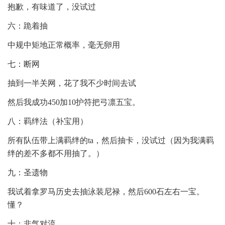
抱歉，有味道了，没试过
六：跪着抽
中规中矩地正常概率，毫无卵用
七：断网
抽到一半关网，花了我不少时间去试
然后我成功450加10护符把弓凛五宝。
八：羁绊法（补宝用）
所有队伍带上满羁绊的ta，然后抽卡，没试过（因为我满羁
绊的差不多都不用抽了。）
九：圣遗物
我试着拿罗马历史去抽泳装尼禄，然后600石左右一宝。
懂？
十：非气对流