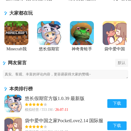
集
大家都在玩
Minecraft我
悠长假期官
神奇青蛙手
袋中爱中国
的世界Beta版
方版
机版
之家
(Amazing
PocketLove
网友留言
默认
Frog)
本类排行榜
悠长假期官方版1.0.39 最新版
下载
模拟经营 / 553.1M /
26-07-11
袋中爱中国之家PocketLove2.14 国际服
下载