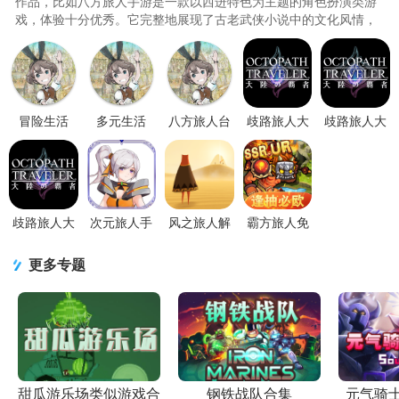
作品，比如八方旅人手游是一款以西进特色为主题的角色扮演类游
戏，体验十分优秀。它完整地展现了古老武侠小说中的文化风情，
通过多种有趣的玩法，能够带..
冒险生活
多元生活
八方旅人台
歧路旅人大
歧路旅人大
RPG(VARIOUS
(VARIOUS
服版本免付
陆的霸者日
陆的霸者台
DAYLIFE)1.0.1
DAYLIFE)
费版
服正版3.8.5
服手机版
免付费
手游1.0.1 se
(VARIOUSDAYLIFE)
谷歌版
3.8.5 最新版
正版
歧路旅人大
次元旅人手
风之旅人解
霸方旅人免
陆的霸者港
游4.23 安卓
锁关卡版1.2
广告版1.0安
版3.8.5 安卓
最新版
安卓版
卓最新版
更多专题
版
甜瓜游乐场类似游戏合
钢铁战队合集
元气骑