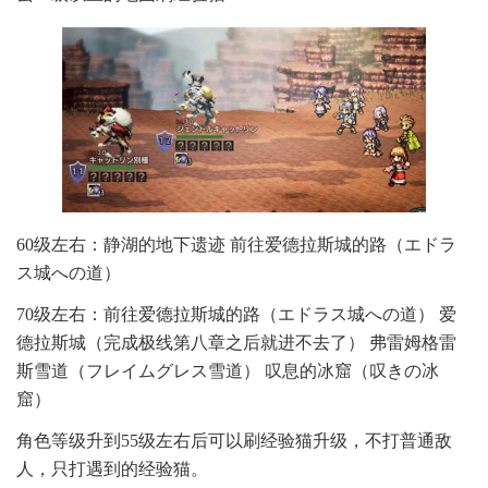
60级左右：静湖的地下遗迹 前往爱德拉斯城的路（エドラ
ス城への道）
70级左右：前往爱德拉斯城的路（エドラス城への道） 爱
德拉斯城（完成极线第八章之后就进不去了） 弗雷姆格雷
斯雪道（フレイムグレス雪道） 叹息的冰窟（叹きの冰
窟）
角色等级升到55级左右后可以刷经验猫升级，不打普通敌
人，只打遇到的经验猫。