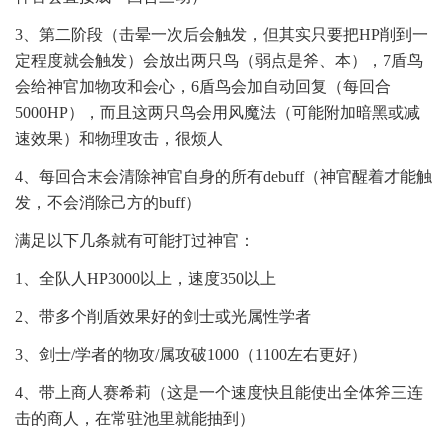
3、第二阶段（击晕一次后会触发，但其实只要把HP削到一
定程度就会触发）会放出两只鸟（弱点是斧、本），7盾鸟
会给神官加物攻和会心，6盾鸟会加自动回复（每回合
5000HP），而且这两只鸟会用风魔法（可能附加暗黑或减
速效果）和物理攻击，很烦人
4、每回合末会清除神官自身的所有debuff（神官醒着才能触
发，不会消除己方的buff）
满足以下几条就有可能打过神官：
1、全队人HP3000以上，速度350以上
2、带多个削盾效果好的剑士或光属性学者
3、剑士/学者的物攻/属攻破1000（1100左右更好）
4、带上商人赛希莉（这是一个速度快且能使出全体斧三连
击的商人，在常驻池里就能抽到）