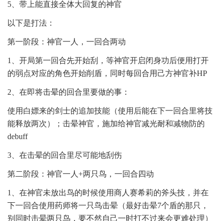
5、带上能直接全体大回复的神官
以下是打法：
第一阶段：神官一人，一回合两动
1、开局第一回合先开始刮，等神官开启闭身功后便用打开
的弱点对应的角色开始削盾，同时每回合用己方神官补HP
2、在即将击晕的回合里要做的事：
使用白嫖来的剑士的追加技能（使用后能在下一回合里将技
能释放两次）；击晕神官，施加给神官减光耐和减物防的
debuff
3、在击晕的回合里尽可能地刮伤
第二阶段：神官一人+两只鸟，一回合四动
1、在神官未放出鸟的时候使用商人赛希莉的斧头技，并在
下一回合使用药师将一只鸟击晕（最好击晕7个盾的那只，
别同时击晕两只鸟，要不然自己一时打不过来会更难处理）