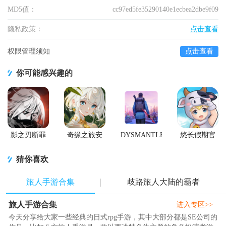
MD5值：
cc97ed5fe35290140e1ecbea2dbe9f09
隐私政策：
点击查看
权限管理须知
点击查看
你可能感兴趣的
影之刃断罪
奇缘之旅安
DYSMANTLE
悠长假期官
者手游
卓2026最新
完整版中文
方版
版
版
猜你喜欢
旅人手游合集
歧路旅人大陆的霸者
旅人手游合集
进入专区>>
今天分享给大家一些经典的日式rpg手游，其中大部分都是SE公司的