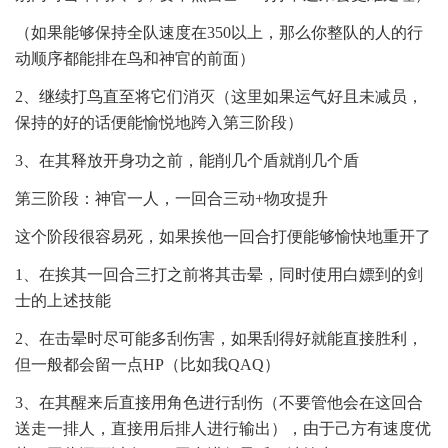
（如果能够保持全队速度在350以上，那么你整队的人的行
动顺序都能排在鸟和神官的前面）
2、继续打鸟直至将它们消灭（这里如果运气好且未减员，
保持的好的话便能愉悦地跨入第三阶段）
3、在其释放开身功之前，能削几个盾就削几个盾
第三阶段：神官一人，一回合三动+物攻提升
这个阶段很容易死，如果挨他一回合打便能够愉快地重开了
1、在挨其一回合三打之前将其击晕，同时使用白嫖到的剑
士的上述技能
2、在击晕时尽可能多刮伤害，如果刮得好就能直接胜利，
但一般都会留一点HP（比如我QAQ）
3、在其醒来后直接用角色进行刮伤（不要管他会在这回合
送走一排人，直接用后排人进行输出），由于己方有速度优