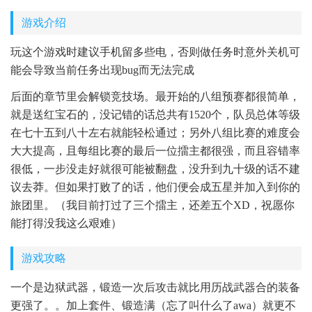
游戏介绍
玩这个游戏时建议手机留多些电，否则做任务时意外关机可
能会导致当前任务出现bug而无法完成
后面的章节里会解锁竞技场。最开始的八组预赛都很简单，
就是送红宝石的，没记错的话总共有1520个，队员总体等级
在七十五到八十左右就能轻松通过；另外八组比赛的难度会
大大提高，且每组比赛的最后一位擂主都很强，而且容错率
很低，一步没走好就很可能被翻盘，没升到九十级的话不建
议去莽。但如果打败了的话，他们便会成五星并加入到你的
旅团里。（我目前打过了三个擂主，还差五个XD，祝愿你
能打得没我这么艰难）
游戏攻略
一个是边狱武器，锻造一次后攻击就比用历战武器合的装备
更强了。。加上套件、锻造满（忘了叫什么了awa）就更不