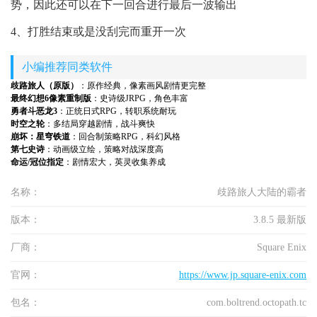
势，因此还可以在下一回合进行最后一波输出
4、打胜结束或是没刮完而重开一次
小编推荐同类软件
歧路旅人（原版）
：原作经典，像素画风剧情更完整
最终幻想6像素重制版
：史诗级JRPG，角色丰富
勇者斗恶龙3
：正统日式RPG，转职系统耐玩
时空之轮
：多结局穿越剧情，战斗爽快
崩坏：星穹铁道
：回合制策略RPG，科幻风格
第七史诗
：动画级立绘，策略对战深度高
命运/冠位指定
：剧情宏大，英灵收集养成
名称：
歧路旅人大陆的霸者
版本：
3.8.5 最新版
厂商：
Square Enix
官网：
https://www.jp.square-enix.com
包名：
com.boltrend.octopath.tc