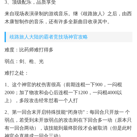
3、顶级配乐，品质享受
来自现场表演录制的游戏音乐。继《歧路旅人》之后，由西
木康智制作的音乐，还有许多全新曲目收录其中。
歧路旅人大陆的霸者竞技场神官攻略
难度：比药师难打得多
弱点：剑、枪、光
难打之处：
1、这个神官的杖伤害很高（前期连棍一下900，一闷棍
2000；加了物攻和会心后连棍一下1200，一闷棍4000以
上），多段攻击经常怼着一个人打
2、第一回合末开启特殊技能“闭身功”：每回合只开放一 个
弱点，若受到未开放弱点的攻击则在下回合多一动（原本只
有一回合两动），该技能到最终阶段才会被取消（但是此时
神官会直接成一回合三动）