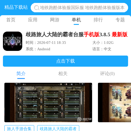
精品下载站
地铁跑酷体验服国际服 地铁跑酷体验服版本
网易光遇手游正版 点亮星空共庆周年
首页
应用
网游
单机
排行
专题
黎明觉醒生机腾讯正版 黎明觉醒生机国际服
歧路旅人大陆的霸者台服
手机版
3.8.5
最新版
蛋仔派对下载 蛋仔派对体验服
时间：2026-07-11 18:35
大小：1.02G
奥特曼王者传奇 正版奥特曼游戏
系统：Android
语言：中文
点击下载
简介
相关
评论
(0)
旅人手游合集
歧路旅人大陆的霸者