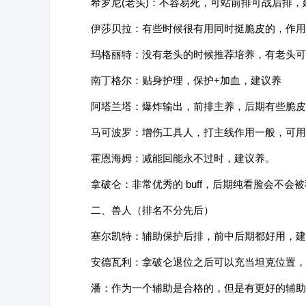
希罗尼(老头)：不容易死，可站前排可战后排，
伊莎贝拉：有些时候很有用同时挺脆皮的，作用是
玛格丽特：没有老头的时候推荐培养，有老头可
南丁格尔：贴身护理，保护+加血，建议养
阿塔兰塔：爆炸输出，前排主养，后期有些脆皮
马可波罗：增伤工具人，打主线作用一般，可用来
霍恩海姆：减能回能永不过时，建议养。
拿破仑：非常优秀的 buff，后期纯看脸会不
二、兽人（排名不分先后）
塞尔凯特：辅助保护后排，前中后期都好用，建
安德瓦利：拿破仑退位之后可以充当坦克位置，
潘：作为一个辅助是合格的，但是有更好的辅助