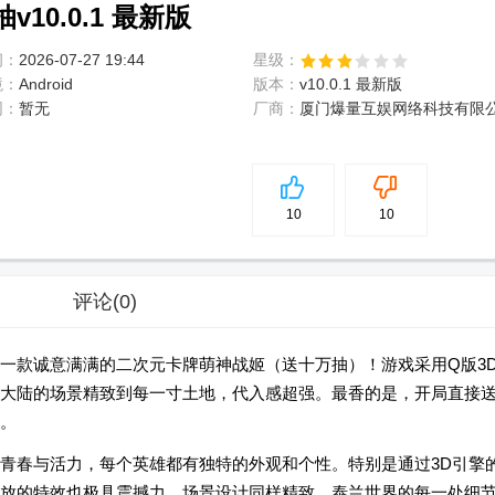
10.0.1 最新版
间：
2026-07-27 19:44
星级：
境：
Android
版本：
v10.0.1 最新版
网：
暂无
厂商：
厦门爆量互娱网络科技有限
5
分
10
10
评论
(0)
一款诚意满满的二次元卡牌萌神战姬（送十万抽）！游戏采用Q版3
大陆的场景精致到每一寸土地，代入感超强。最香的是，开局直接
。
青春与活力，每个英雄都有独特的外观和个性。特别是通过3D引擎
放的特效也极具震撼力。场景设计同样精致，泰兰世界的每一处细