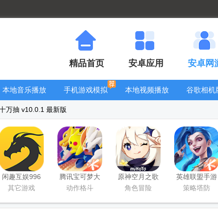
精品首页
安卓应用
安卓网
本地音乐播放
手机游戏模拟
本地视频播放
谷歌相机
器
器安卓版合集
器
大全
抽 v10.0.1 最新版
闲趣互娱996
腾讯宝可梦大
原神空月之歌
英雄联盟手游
传奇盒子官方
集结国服正式
版本
国服正版
其它游戏
动作格斗
角色冒险
策略塔防
正版
版