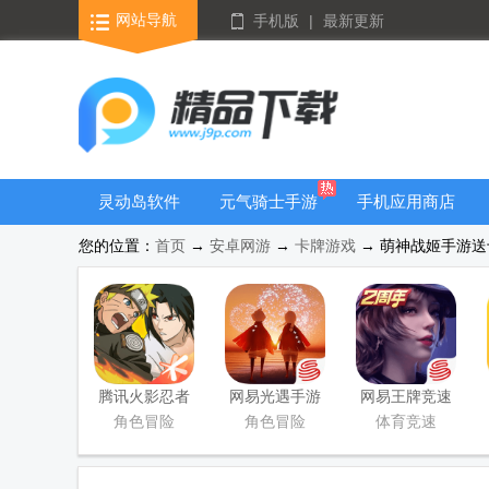
网站导航
手机版
|
最新更新
灵动岛软件
元气骑士手游
手机应用商店
大全
您的位置：
首页
→
安卓网游
→
卡牌游戏
→ 萌神战姬手游送十万
腾讯火影忍者
网易光遇手游
网易王牌竞速
忍者新世代
正版
手游
角色冒险
角色冒险
体育竞速
2026游戏