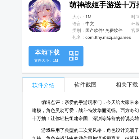
萌神战姬手游送十万抽v
大小：
1M
时
语言：
中文
环
类别：
国产软件/ 免费软件
官
包名：
com.tthy.mszj.aligames
本地下载
文件大小：1M
软件截图
相关下载
软件介绍
编辑点评：亲爱的手游玩家们，今天给大家带来
建模，角色灵动可爱，战斗特效华丽流畅。西方奇幻
十万抽！让你轻松组建帝国、深渊等阵营的传说英雄
游戏采用了典型的二次元风格，角色设计充满了
加持，角色在战斗中的动作更加流畅和真实，技能释