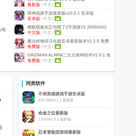
最新版
/
中文
/
萌神战姬手游最新版
v10.0.1 安卓版
安卓版
/
中文
/
糟糕我被女忍包围了2手游版
V1.26050402
公司
中文版
/
中文
/
中文版
魔法村物语汉化版安卓最新版本
V1.2.0 免费
免费版
/
中文
/
版
GRIDMAN ALARM二次元闹钟软件
V1.0.1 免
免费版
/
中文
/
费版
同类软件
不倒英雄游戏手游安卓版
D
932.0M/v0.1.1 最新版
送
命途之征最新版
2.00G/v1.0.1 最新版
的
忍者冒险团游戏最新版
节