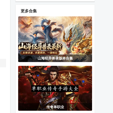
安卓版
安卓版
卓版
更多合集
山西扣点点游
同城游对调
陕西麻将四人
戏手机版
app最新版
麻将安卓版
和平KJ公益端
虎皮鹦鹉的昆
家园重建王国
山海经异兽录版本合集
口(手游辅助工
虫小店免费版
手机版
具)
超级肌肉猫
死亡之路加拿
使命召唤手游
大汉化版NS移
老樊游戏助手
植版
app
传奇单职业
百战祖玛高爆
放置游戏开发
口袋妖怪究极