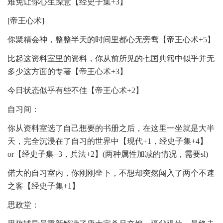
难免让你心生躁意【经史子集+3】
[帝王心术]
你聚精会神，整整半天的时间里都心无旁骛【帝王心术+5】
比起这资料室里的资料，你从前所见的七国典籍中似乎并无
多少这方面的专著【帝王心术+3】
今日状态似乎有些不佳【帝王心术+2】
自习间：
你从资料室选了自己想要的书册之后，在这里一坐就是大半
天，完全沉浸在了自习的世界中【现代+1，经史子集+4】
or【经史子集+3，兵法+2】(两种属性加减的情况，需要sl)
偌大的自习室内，你刚刚坐下，不想却突然闯入了两个不速
之客【经史子集+1】
思政堂：