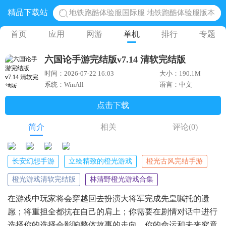
精品下载站
网易光遇手游正版 点亮星空共庆周年
黎明觉醒生机腾讯正版 黎明觉醒生机国际服
首页
应用
网游
单机
排行
专题
蛋仔派对下载 蛋仔派对体验服
六国论手游完结版v7.14 清软完结版
奥特曼王者传奇 正版奥特曼游戏
时间：2026-07-22 16:03
大小：190.1M
地铁跑酷体验服国际服 地铁跑酷体验服版本
系统：WinAll
语言：中文
点击下载
简介
相关
评论
(0)
长安幻想手游
立绘精致的橙光游戏
橙光古风完结手游
橙光游戏清软完结版
林清野橙光游戏合集
在游戏中玩家将会穿越回去扮演大将军完成先皇嘱托的遗
愿；将重担全都抗在自己的肩上；你需要在剧情对话中进行
选择你的选择会影响整体故事的走向，你的命运和未来究竟