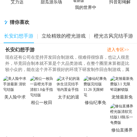
艾力达
甜瓜游乐场
抖音彩绳解
ARIDA游戏
中国版
解乐手游
我的世界中
国版
猜你喜欢
长安幻想手游
立绘精致的橙光游戏
橙光古风完结手游
长安幻想手游
进入专区>>
现在还有公司在坚持开发回合制游戏，很难得很惊喜，也让人很意
外，毕竟回合制本就不算是个大品类游戏，在整个圈里来算都是比
较小众的，能在这个并不算很好的环境下研发制作回合制游戏，属
实不容易，游戏体验了一下，说说这个游戏的主要情况，整体还是
比较好上手的。对于刚来玩的玩家，可以重点关注下门派，因为门
派是后续组队、养宠、策略玩法的一切基础；这些都是要根据门派
去匹配的。..
美人险中求
太子妃的退
龙雏最新免
相公一枚田
修仙纪事免
手游最新 清
休生活完结
费版3.1 无
一亩橙光手
费版完结版
软完结版
手游内置金
限鲜花解锁
游清软1.0金
11.26 无限
手指
版
手指完结版
鲜花
修仙直播界
橙光版清软