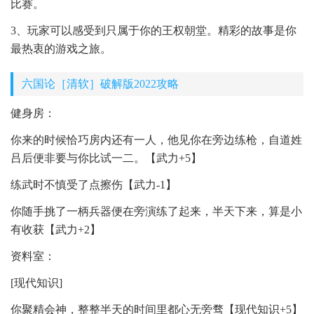
比赛。
3、玩家可以感受到只属于你的王权朝堂。精彩的故事是你
最热衷的游戏之旅。
六国论［清软］破解版2022攻略
健身房：
你来的时候恰巧房内还有一人，他见你在旁边练枪，自道姓
吕后便非要与你比试一二。【武力+5】
练武时不慎受了点擦伤【武力-1】
你随手挑了一柄兵器便在旁演练了起来，半天下来，算是小
有收获【武力+2】
资料室：
[现代知识]
你聚精会神，整整半天的时间里都心无旁骛【现代知识+5】