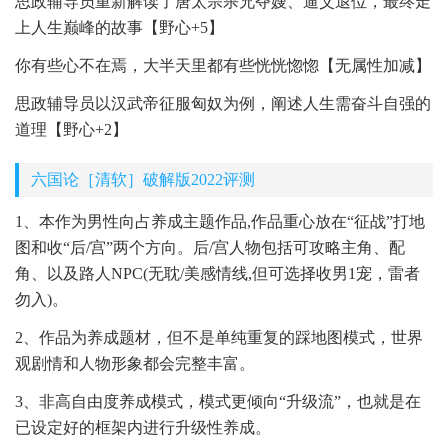
思政辅导员重新解读了唐太宗杀兄夺嫂、逼父退位，最终走
上人生巅峰的故事【野心+5】
你有些心不在焉，大半天里都有些恍恍惚惚【无属性加减】
思政辅导员以汉武帝征服匈奴为例，阐述人生需奋斗自强的
道理【野心+2】
六国论［清软］破解版2022评测
1、本作为男性向占养成主题作品,作品重心放在“征战”打地
图和收“后/宫”两个方向。后/宫人物包括可攻略主角、配
角、以及路人NPC(无耽/美感情线,但可选择收男1宠，雷者
勿入)。
2、作品为养成题材，但不是单纯重复的踩地图模式，世界
观剧情和人物形象都会完整丰富。
3、非高自由度养成模式，模式更倾向“升级流”，也就是在
已设定好的框架内进行升级性养成。