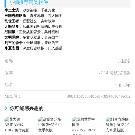
小编推荐同类软件
率土之滨
：沙盘策略，千变万化
三国志战略版
：真实地形，万人同图
乱世王者
：联盟社交，实时战争
无悔华夏
：从战国到明清的历史模拟
战国策
：正统战国背景，兵种克制
文明觉醒
：多文明发展，史诗战争
列王的纷争
：全球同服，策略为王
华夏宏图
：深度历史模拟，代入感强
名称：
六国论
版本：
v7.14 清软完结版
包名：
org.lglqs
MD5值：
3084ffbe9b3bfb3e87f8944c104aed02
你可能感兴趣的