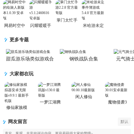
完结版1.0陈
乐一 免费版
掌门太忙手
网易时空中
闪耀暖暖手
米哈游未定
游2.2.8 官方
的绘旅人新
游
事件簿游戏
最新版
版本1.0.39
v5.1.2460616
5.4.0 官方最
更多专题
安卓版
安卓版
新版
甜瓜游乐场类似游戏合
钢铁战队合集
元气骑
集
大家都在玩
闲人修仙
一梦江湖腾
魔物侵袭3
讯版
修仙家族模
拟器安卓无
限版
网友留言
默认