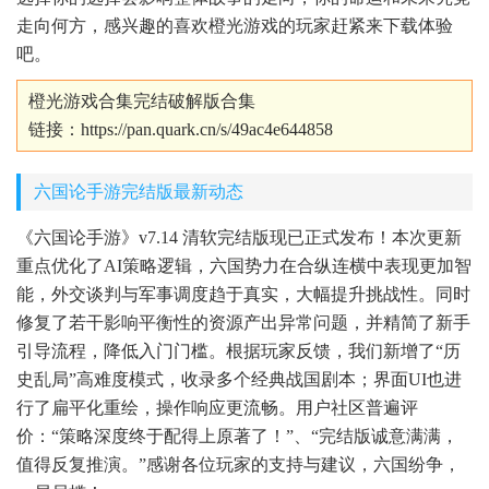
走向何方，感兴趣的喜欢橙光游戏的玩家赶紧来下载体验
吧。
橙光游戏合集完结破解版合集
链接：
https://pan.quark.cn/s/49ac4e644858
六国论手游完结版最新动态
《六国论手游》v7.14 清软完结版现已正式发布！本次更新
重点优化了AI策略逻辑，六国势力在合纵连横中表现更加智
能，外交谈判与军事调度趋于真实，大幅提升挑战性。同时
修复了若干影响平衡性的资源产出异常问题，并精简了新手
引导流程，降低入门门槛。根据玩家反馈，我们新增了“历
史乱局”高难度模式，收录多个经典战国剧本；界面UI也进
行了扁平化重绘，操作响应更流畅。用户社区普遍评
价：“策略深度终于配得上原著了！”、“完结版诚意满满，
值得反复推演。”感谢各位玩家的支持与建议，六国纷争，