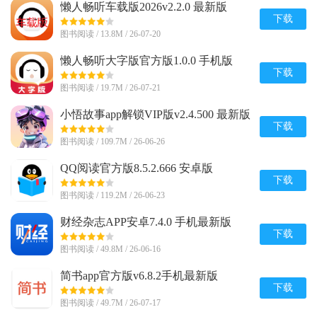
懒人畅听车载版2026v2.2.0 最新版
下载
图书阅读 / 13.8M / 26-07-20
懒人畅听大字版官方版1.0.0 手机版
下载
图书阅读 / 19.7M / 26-07-21
小悟故事app解锁VIP版v2.4.500 最新版
下载
图书阅读 / 109.7M / 26-06-26
QQ阅读官方版8.5.2.666 安卓版
下载
图书阅读 / 119.2M / 26-06-23
财经杂志APP安卓7.4.0 手机最新版
下载
图书阅读 / 49.8M / 26-06-16
简书app官方版v6.8.2手机最新版
下载
图书阅读 / 49.7M / 26-07-17