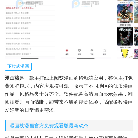
下拉式漫画
漫画栈
是一款主打线上阅览漫画的移动端应用，整体主打免
费阅览模式，内容库规模可观，收录了不同地区的优质漫画
作品，风格品类十分齐全。软件配备高清画面显示效果，翻
阅观看时画面清晰，能带来不错的视觉体验，适配多数漫画
爱好者的日常追更需求。
漫画栈漫画官方免费观看版最新动态