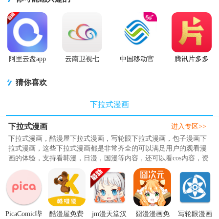
阿里云盘app
云南卫视七
中国移动官
腾讯片多多
官方版
彩云端app
方营业厅
看剧官方正
版app
猜你喜欢
下拉式漫画
下拉式漫画
进入专区>>
下拉式漫画，酷漫屋下拉式漫画，写轮眼下拉式漫画，包子漫画下
拉式漫画，这些下拉式漫画都是非常齐全的可以满足用户的观看漫
画的体验，支持看韩漫，日漫，国漫等内容，还可以看cos内容，资
源非常齐全，想看什么就看什..
PicaComic哔
酷漫屋免费
jm漫天堂汉
囧漫漫画免
写轮眼漫画