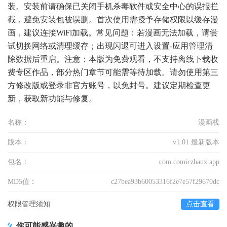
装。安装前请确保已关闭手机杀毒软件或安全中心的误报拦
截，避免安装包被误删。首次使用需授予存储权限以缓存漫
画，建议连接WiFi加载。常见问题：若漫画无法加载，请尝
试切换网络或清理缓存；出现闪退可进入设置-应用管理清
除数据后重启。注意：本版为免费观看，不支持离线下载收
费专区作品，部分热门章节可能需等待加载。请勿使用第三
方修改版或登录非官方账号，以免封号。建议定期检查更
新，获取新功能与修复。
名称：
漫画栈
版本：
v1.01 最新版本
包名：
com.comiczhanx.app
MD5值：
c27bea93b60053316f2e7e57f29670dc
权限管理须知
点击查看
你可能感兴趣的